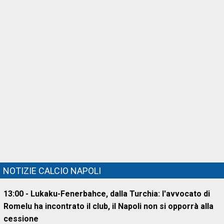
NOTIZIE CALCIO NAPOLI
13:00 - Lukaku-Fenerbahce, dalla Turchia: l'avvocato di
Romelu ha incontrato il club, il Napoli non si opporrà alla
cessione