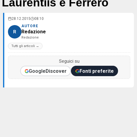
Laurentiis e Ferrero
28.12.2015
08:10
AUTORE
Redazione
R
Redazione
Tutti gli articoli →
Seguici su
Google
Discover
Fonti preferite