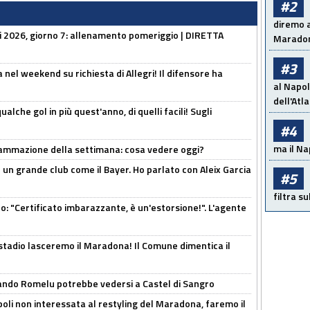
#2
diremo a
li 2026, giorno 7: allenamento pomeriggio | DIRETTA
Maradon
#3
 nel weekend su richiesta di Allegri! Il difensore ha
al Napol
dell'Atl
alche gol in più quest'anno, di quelli facili! Sugli
#4
ma il Na
rammazione della settimana: cosa vedere oggi?
in un grande club come il Bayer. Ho parlato con Aleix Garcia
#5
filtra s
ito: "Certificato imbarazzante, è un'estorsione!". L'agente
 stadio lasceremo il Maradona! Il Comune dimentica il
ando Romelu potrebbe vedersi a Castel di Sangro
oli non interessata al restyling del Maradona, faremo il