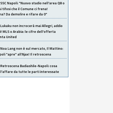
SSC Napoli: "Nuovo stadio nell'area Q8 o
i tifosi che il Comune ci frena!
a? Da demolire e rifare da 0"
Lukaku non incrocerà mai Allegri, addio
i! MLS o Arabia: le cifre dell'offerta
anta United
Noa Lang non è sul mercato, Il Mattino:
poli "apre" all'Ajax! Il retroscena
Retroscena Badiashile-Napoli: cosa
ull'affare da tutte le parti interessate