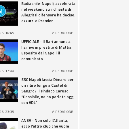
Badiashile-Napoli, accelerata
nel weekend su richiesta di
Allegri! Il difensore ha deciso:
azzurri o Premier
26, 10:45
REDAZIONE
UFFICIALE - Il Bari annuncia
l'arrivo in prestito di Mattia
Esposito dal Napoli: il
comunicato
26, 17:00
REDAZIONE
SSC Napoli lascia Dimaro per
un ritiro lungo a Castel di
Sangro? Il sindaco Caruso:
"Possibile, ne ho parlato oggi
con ADL"
26, 23:35
REDAZIONE
ANSA - Non solo l'Atlanta,
ecco l'altro club che vuole