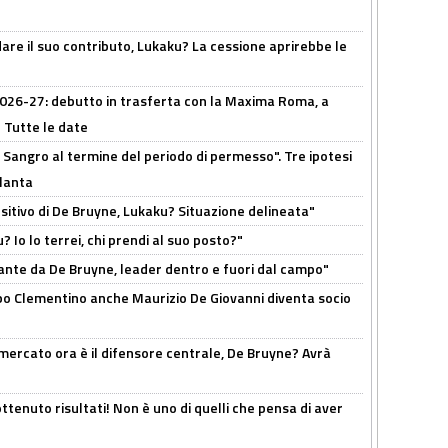
are il suo contributo, Lukaku? La cessione aprirebbe le
 2026-27: debutto in trasferta con la Maxima Roma, a
 Tutte le date
 Sangro al termine del periodo di permesso". Tre ipotesi
tlanta
tivo di De Bruyne, Lukaku? Situazione delineata"
? Io lo terrei, chi prendi al suo posto?"
ante da De Bruyne, leader dentro e fuori dal campo"
dopo Clementino anche Maurizio De Giovanni diventa socio
l mercato ora è il difensore centrale, De Bruyne? Avrà
ttenuto risultati! Non è uno di quelli che pensa di aver