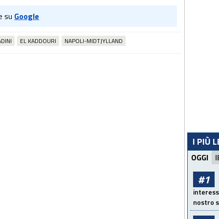
e su
Google
DINI
EL KADDOURI
NAPOLI-MIDTJYLLAND
I PIÙ 
OGGI
I
#1
interess
nostro s