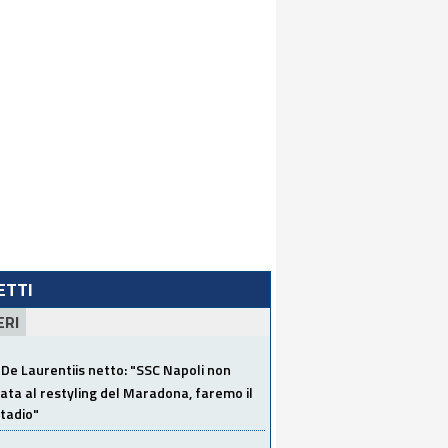
LETTI
ERI
De Laurentiis netto: "SSC Napoli non
ata al restyling del Maradona, faremo il
tadio"