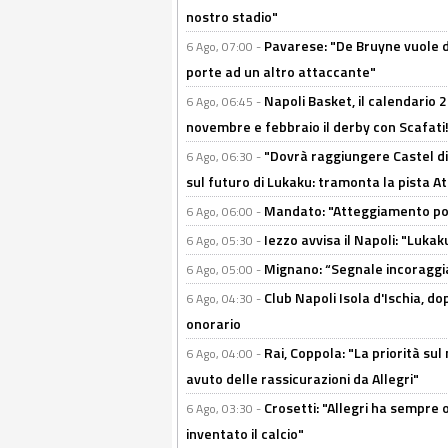
nostro stadio"
Pavarese: "De Bruyne vuole d
6 Ago, 07:00 -
porte ad un altro attaccante"
Napoli Basket, il calendario
6 Ago, 06:45 -
novembre e febbraio il derby con Scafati!
"Dovrà raggiungere Castel di
6 Ago, 06:30 -
sul futuro di Lukaku: tramonta la pista A
Mandato: "Atteggiamento posi
6 Ago, 06:00 -
Iezzo avvisa il Napoli: "Lukaku
6 Ago, 05:30 -
Mignano: “Segnale incoraggi
6 Ago, 05:00 -
Club Napoli Isola d'Ischia, 
6 Ago, 04:30 -
onorario
Rai, Coppola: "La priorità su
6 Ago, 04:00 -
avuto delle rassicurazioni da Allegri"
Crosetti: "Allegri ha sempre o
6 Ago, 03:30 -
inventato il calcio"