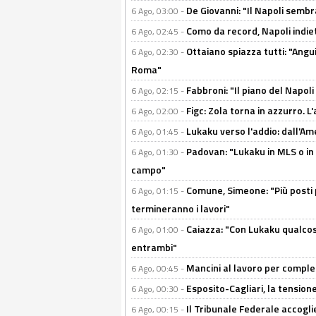
De Giovanni: "Il Napoli sembr
6 Ago, 03:00 -
Como da record, Napoli indiet
6 Ago, 02:45 -
Ottaiano spiazza tutti: "Ang
6 Ago, 02:30 -
Roma"
Fabbroni: "Il piano del Napoli
6 Ago, 02:15 -
Figc: Zola torna in azzurro. L
6 Ago, 02:00 -
Lukaku verso l'addio: dall'Am
6 Ago, 01:45 -
Padovan: "Lukaku in MLS o in
6 Ago, 01:30 -
campo"
Comune, Simeone: "Più posti
6 Ago, 01:15 -
termineranno i lavori"
Caiazza: "Con Lukaku qualcos
6 Ago, 01:00 -
entrambi"
Mancini al lavoro per completa
6 Ago, 00:45 -
Esposito-Cagliari, la tensione
6 Ago, 00:30 -
Il Tribunale Federale accoglie 
6 Ago, 00:15 -