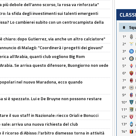
a più debole dell'anno scorso, la rosa va rinforzata"
ro: la sfida degli investimenti sui talenti emergenti
CLASS
uissa? Lo cambierei subito con un centrocampista della
#
Sq
1º
 è chiaro: dopo Gutierrez, via anche un altro calciatore"
2º
'annuncio di Malagò: "Coordinerà i progetti dei giovani"
3º
erica all'Arabia, quanti club vogliono Big Rom
4º
 Arabia. Se arriva questo difensore, Buongiorno non vede
5º
6º
7º
 popolari nel nuovo Maradona, ecco quando
8º
9º
a si è spezzato. Lui e De Bruyne non possono restare
10º
11º
re il suo staff in Nazionale: riecco Oriali e Bonucci
12º
 sale: arriva una nuova richiesta del club
13º
14º
il ricorso di Abisso: l'arbitro dismesso torna in attività