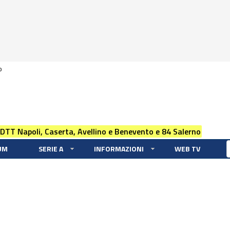
0
 DTT Napoli, Caserta, Avellino e Benevento e 84 Salerno
UM
SERIE A
INFORMAZIONI
WEB TV