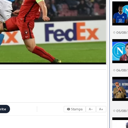
06/08/
04/08/
🖶 Stampa
A−
A+
rite
05/08/