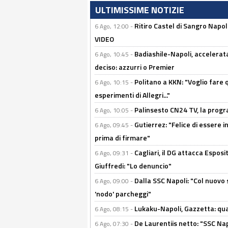
ULTIMISSIME NOTIZIE
Ritiro Castel di Sangro Napo
6 Ago, 12:00 -
VIDEO
Badiashile-Napoli, accelerata
6 Ago, 10:45 -
deciso: azzurri o Premier
Politano a KKN: "Voglio fare qu
6 Ago, 10:15 -
esperimenti di Allegri..."
Palinsesto CN24 TV, la prog
6 Ago, 10:05 -
Gutierrez: "Felice di essere 
6 Ago, 09:45 -
prima di firmare"
Cagliari, il DG attacca Espos
6 Ago, 09:31 -
Giuffredi: "Lo denuncio"
Dalla SSC Napoli: "Col nuovo
6 Ago, 09:00 -
'nodo' parcheggi"
Lukaku-Napoli, Gazzetta: qu
6 Ago, 08:15 -
De Laurentiis netto: "SSC Nap
6 Ago, 07:30 -