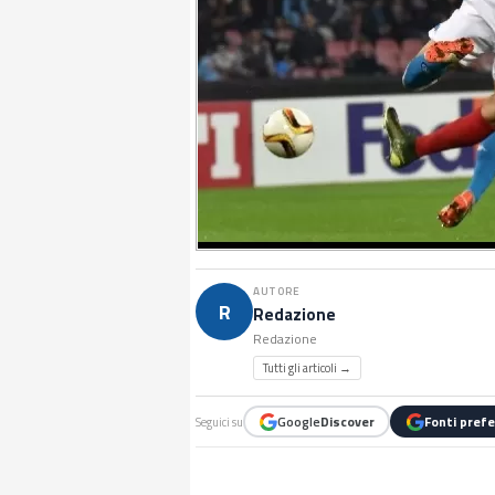
AUTORE
R
Redazione
Redazione
Tutti gli articoli →
Google
Discover
Fonti prefe
Seguici su