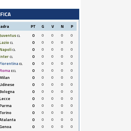
IFICA
uadra
PT
G
V
N
P
Juventus
0
0
0
0
0
CL
Lazio
0
0
0
0
0
CL
Napoli
0
0
0
0
0
CL
Inter
0
0
0
0
0
CL
Fiorentina
0
0
0
0
0
EL
Roma
0
0
0
0
0
ECL
Milan
0
0
0
0
0
Udinese
0
0
0
0
0
Bologna
0
0
0
0
0
Lecce
0
0
0
0
0
Parma
0
0
0
0
0
Torino
0
0
0
0
0
Atalanta
0
0
0
0
0
Genoa
0
0
0
0
0