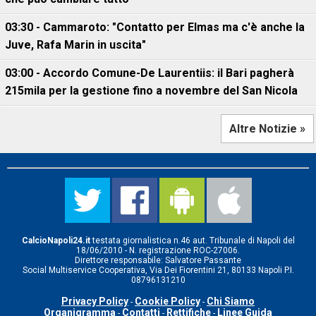
03:30 - Cammaroto: "Contatto per Elmas ma c'è anche la
Juve, Rafa Marin in uscita"
03:00 - Accordo Comune-De Laurentiis: il Bari pagherà
215mila per la gestione fino a novembre del San Nicola
Altre Notizie »
CalcioNapoli24.it
testata giornalistica n.46 aut. Tribunale di Napoli del
18/06/2010 - N. registrazione ROC-27006.
Direttore responsabile: Salvatore Passante
Social Multiservice Cooperativa, Via Dei Fiorentini 21, 80133 Napoli P.I.
08796131210
Privacy Policy
Cookie Policy
Chi Siamo
-
-
Organigramma
Contatti
Rettifiche
Linee Guida
-
-
-