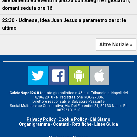
allenamenti ed eventi in piazza con Allegri e i giocatori,
domani seduta ore 16
22:30 - Udinese, idea Juan Jesus a parametro zero: le
ultime
Altre Notizie »
CalcioNapoli24.it
testata giornalistica n.46 aut. Tribunale di Napoli del
18/06/2010 - N. registrazione ROC-27006.
Direttore responsabile: Salvatore Passante
Social Multiservice Cooperativa, Via Dei Fiorentini 21, 80133 Napoli P.I.
08796131210
Privacy Policy
Cookie Policy
Chi Siamo
-
-
Organigramma
Contatti
Rettifiche
Linee Guida
-
-
-