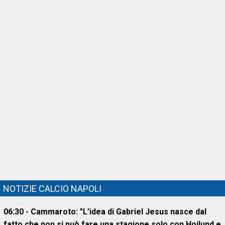
NOTIZIE CALCIO NAPOLI
06:30 - Cammaroto: "L’idea di Gabriel Jesus nasce dal
fatto che non si può fare una stagione solo con Hojlund e