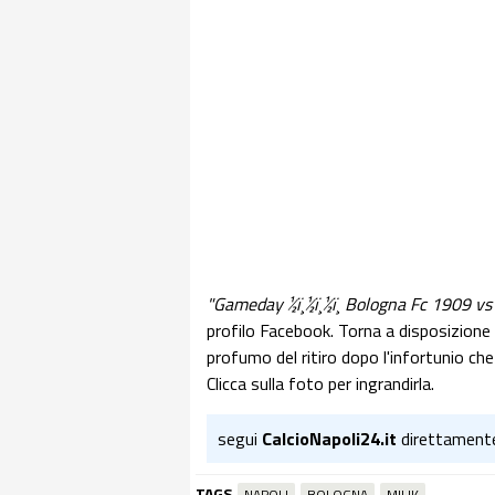
"Gameday
½ï¸
½ï¸
½ï¸ Bologna Fc 1909 vs
profilo Facebook. Torna a disposizione d
profumo del ritiro dopo l'infortunio che
Clicca sulla foto per ingrandirla.
segui
CalcioNapoli24.it
direttament
TAGS
NAPOLI
BOLOGNA
MILIK