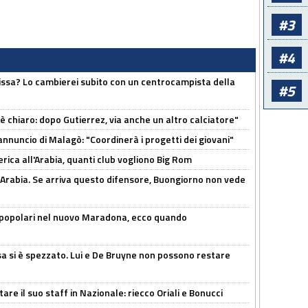
#3
#4
uissa? Lo cambierei subito con un centrocampista della
#5
 è chiaro: dopo Gutierrez, via anche un altro calciatore"
'annuncio di Malagò: "Coordinerà i progetti dei giovani"
erica all'Arabia, quanti club vogliono Big Rom
 Arabia. Se arriva questo difensore, Buongiorno non vede
 popolari nel nuovo Maradona, ecco quando
a si è spezzato. Lui e De Bruyne non possono restare
re il suo staff in Nazionale: riecco Oriali e Bonucci