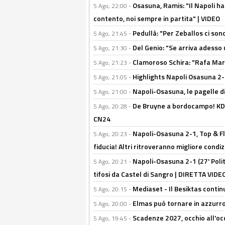
Osasuna, Ramis: "Il Napoli ha
5 Ago, 22:00 -
contento, noi sempre in partita" | VIDEO
Pedullà: "Per Zeballos ci son
5 Ago, 21:45 -
Del Genio: "Se arriva adesso 
5 Ago, 21:30 -
Clamoroso Schira: "Rafa Mari
5 Ago, 21:23 -
Highlights Napoli Osasuna 2-1
5 Ago, 21:05 -
Napoli-Osasuna, le pagelle di
5 Ago, 21:00 -
De Bruyne a bordocampo! KDB
5 Ago, 20:28 -
CN24
Napoli-Osasuna 2-1, Top & Fl
5 Ago, 20:23 -
fiducia! Altri ritroveranno migliore condi
Napoli-Osasuna 2-1 (27' Polita
5 Ago, 20:21 -
tifosi da Castel di Sangro | DIRETTA VIDE
Mediaset - Il Besiktas contin
5 Ago, 20:15 -
Elmas può tornare in azzurro:
5 Ago, 20:00 -
Scadenze 2027, occhio all'occ
5 Ago, 19:45 -