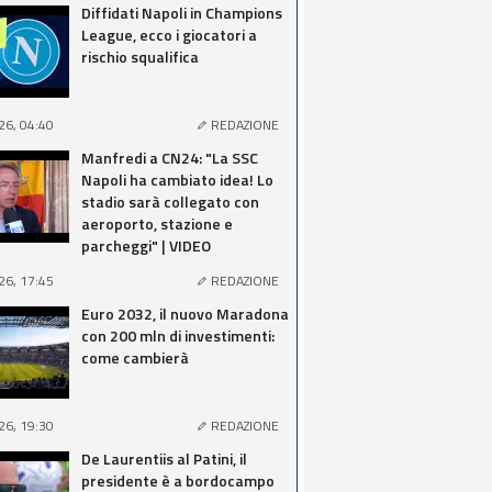
Diffidati Napoli in Champions
League, ecco i giocatori a
rischio squalifica
26, 04:40
REDAZIONE
Manfredi a CN24: "La SSC
Napoli ha cambiato idea! Lo
stadio sarà collegato con
aeroporto, stazione e
parcheggi" | VIDEO
26, 17:45
REDAZIONE
Euro 2032, il nuovo Maradona
con 200 mln di investimenti:
come cambierà
26, 19:30
REDAZIONE
De Laurentiis al Patini, il
presidente è a bordocampo