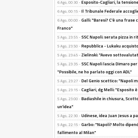
Esposito-Cagliari, la tensione
6 Ago, 00:30 -
Il Tribunale Federale accoglie 
6 Ago, 00:15 -
Galli: "Baresi? C'è una frase
6 Ago, 00:00 -
Franco"
SSC Napoli: serata pizza in ri
5 Ago, 23:55 -
Repubblica - Lukaku acquisto
5 Ago, 23:50 -
Zielinski: "Avevo sottovaluta
5 Ago, 23:45 -
SSC Napoli lascia Dimaro per 
5 Ago, 23:35 -
"Possibile, ne ho parlato oggi con ADL"
Del Genio scettico: "Napoli m
5 Ago, 23:27 -
Cagliari, dg Melli: "Esposito
5 Ago, 23:15 -
Badiashile in chiusura, Scotto
5 Ago, 23:00 -
un'idea"
Udinese, idea Juan Jesus a p
5 Ago, 22:30 -
Garbo: "Napoli? Molto dipender
5 Ago, 22:15 -
fallimento al Milan"