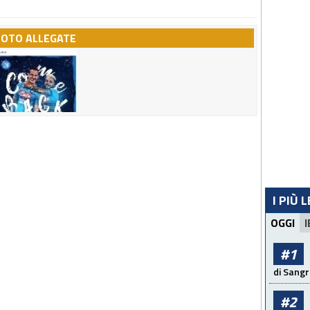
FOTO ALLEGATE
I PIÙ 
OGGI
I
#1
di Sangr
#2