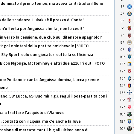
 dominato il primo tempo, ma aveva tanti titolari! Sono
3º
4º
o delle scadenze. Lukaku è il prezzo di Conte"
5º
un'offerta per Anguissa che fai, non lo cedi?"
6º
7º
n verso la cessione: due club sul difensore spagnolo!"
8º
: gol e sintesi della partita amichevole | VIDEO
9º
 Sky Sport: solo due giocatori sotto la sufficienza
10º
 con Ngonge, McTominay e altri due azzurri out | FOTO
11º
12º
13º
op: Politano incanta, Anguissa domina, Lucca prende
14º
zione
15º
no, 53' Lucca, 69' Budimir rig.): segui il post-partita con i
16º
O
17º
ua a trattare l'acquisto di Vlahovic
18º
 contatti con il Lipsia, ma c'è anche la Juve
19º
20º
asione di mercato: tanti i big all'ultimo anno di