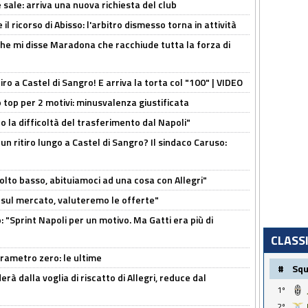
 sale: arriva una nuova richiesta del club
il ricorso di Abisso: l'arbitro dismesso torna in attività
 che mi disse Maradona che racchiude tutta la forza di
tiro a Castel di Sangro! E arriva la torta col "100" | VIDEO
 top per 2 motivi: minusvalenza giustificata
to la difficoltà del trasferimento dal Napoli"
un ritiro lungo a Castel di Sangro? Il sindaco Caruso:
olto basso, abituiamoci ad una cosa con Allegri"
 è sul mercato, valuteremo le offerte"
: "Sprint Napoli per un motivo. Ma Gatti era più di
CLASS
arametro zero: le ultime
#
Sq
à dalla voglia di riscatto di Allegri, reduce dal
1º
2º