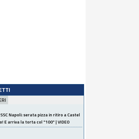
LETTI
ERI
SSC Napoli: serata pizza in ritiro a Castel
o! E arriva la torta col "100" | VIDEO