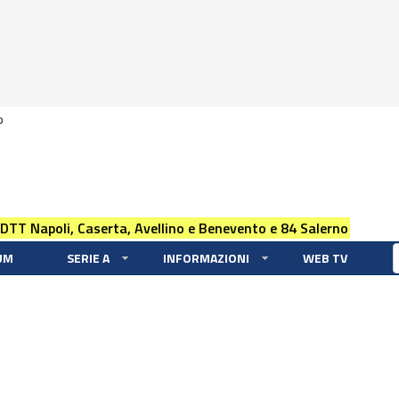
0
 DTT Napoli, Caserta, Avellino e Benevento e 84 Salerno
UM
SERIE A
INFORMAZIONI
WEB TV