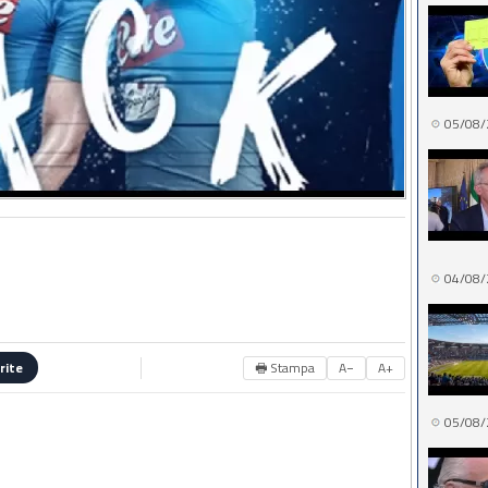
05/08/
04/08/
🖶 Stampa
A−
A+
rite
05/08/