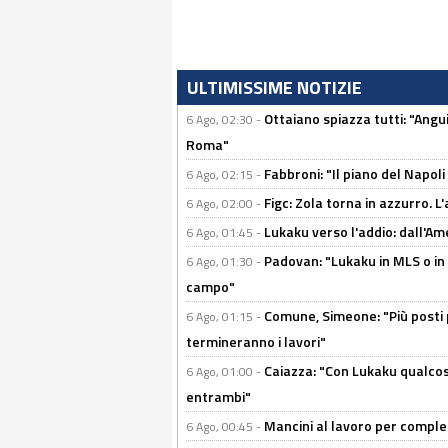
ULTIMISSIME NOTIZIE
Ottaiano spiazza tutti: "Ang
6 Ago, 02:30 -
Roma"
Fabbroni: "Il piano del Napoli
6 Ago, 02:15 -
Figc: Zola torna in azzurro. L
6 Ago, 02:00 -
Lukaku verso l'addio: dall'Am
6 Ago, 01:45 -
Padovan: "Lukaku in MLS o in
6 Ago, 01:30 -
campo"
Comune, Simeone: "Più posti
6 Ago, 01:15 -
termineranno i lavori"
Caiazza: "Con Lukaku qualcos
6 Ago, 01:00 -
entrambi"
Mancini al lavoro per completa
6 Ago, 00:45 -