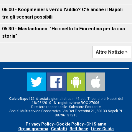
06:00 - Koopmeiners verso l'addio? C'è anche il Napoli
tra gli scenari possibili
05:30 - Mastantuono: "Ho scelto la Fiorentina per la sua
storia"
Altre Notizie »
CalcioNapoli24.it
testata giornalistica n.46 aut. Tribunale di Napoli del
18/06/2010 - N. registrazione ROC-27006.
Direttore responsabile: Salvatore Passante
Social Multiservice Cooperativa, Via Dei Fiorentini 21, 80133 Napoli P.I.
08796131210
Privacy Policy
Cookie Policy
Chi Siamo
-
-
Organigramma
Contatti
Rettifiche
Linee Guida
-
-
-