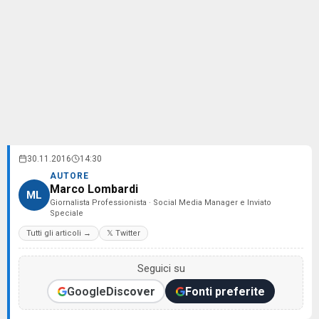
30.11.2016
14:30
AUTORE
Marco Lombardi
ML
Giornalista Professionista · Social Media Manager e Inviato
Speciale
Tutti gli articoli →
𝕏 Twitter
Seguici su
Google
Discover
Fonti preferite