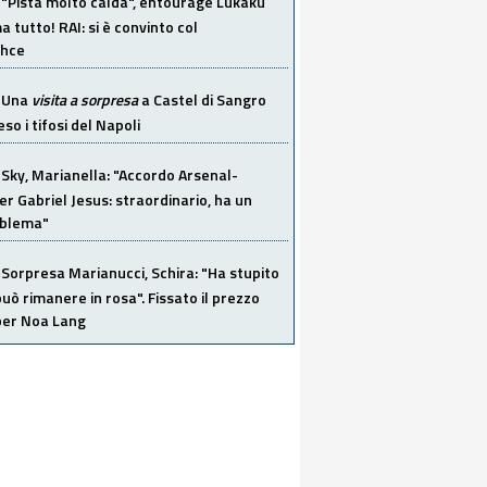
"Pista molto calda", entourage Lukaku
 tutto! RAI: si è convinto col
ahce
Una
visita a sorpresa
a Castel di Sangro
so i tifosi del Napoli
Sky, Marianella: "Accordo Arsenal-
er Gabriel Jesus: straordinario, ha un
oblema"
Sorpresa Marianucci, Schira: "Ha stupito
 può rimanere in rosa". Fissato il prezzo
 per Noa Lang