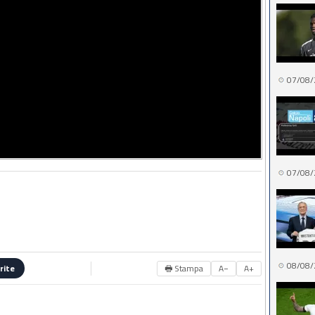
07/08/
07/08/
08/08/
🖶 Stampa
A−
A+
rite