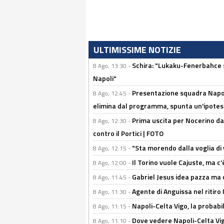
ULTIMISSIME NOTIZIE
Schira: "Lukaku-Fenerbahce si
8 Ago, 13:30 -
Napoli"
Presentazione squadra Napoli
8 Ago, 12:45 -
elimina dal programma, spunta un'ipotes
Prima uscita per Nocerino da
8 Ago, 12:30 -
contro il Portici | FOTO
"Sta morendo dalla voglia di 
8 Ago, 12:15 -
Il Torino vuole Cajuste, ma c
8 Ago, 12:00 -
Gabriel Jesus idea pazza ma c
8 Ago, 11:45 -
Agente di Anguissa nel ritiro 
8 Ago, 11:30 -
Napoli-Celta Vigo, la probabi
8 Ago, 11:15 -
Dove vedere Napoli-Celta Vig
8 Ago, 11:10 -