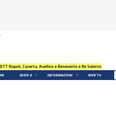
0
 DTT Napoli, Caserta, Avellino e Benevento e 84 Salerno
UM
SERIE A
INFORMAZIONI
WEB TV