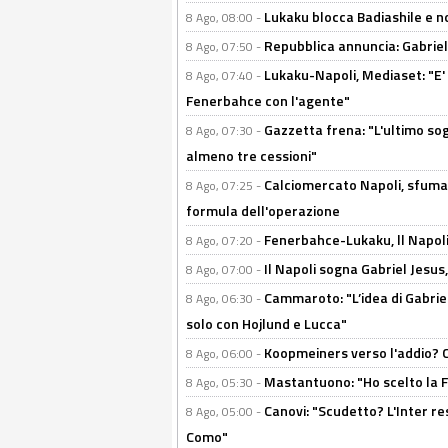
Lukaku blocca Badiashile e no
8 Ago, 08:00 -
Repubblica annuncia: Gabriel 
8 Ago, 07:50 -
Lukaku-Napoli, Mediaset: "E' f
8 Ago, 07:40 -
Fenerbahce con l'agente"
Gazzetta frena: "L'ultimo sog
8 Ago, 07:30 -
almeno tre cessioni"
Calciomercato Napoli, sfuma 
8 Ago, 07:25 -
formula dell'operazione
Fenerbahce-Lukaku, ll Napoli 
8 Ago, 07:20 -
Il Napoli sogna Gabriel Jesu
8 Ago, 07:00 -
Cammaroto: "L’idea di Gabrie
8 Ago, 06:30 -
solo con Hojlund e Lucca"
Koopmeiners verso l'addio? C'è
8 Ago, 06:00 -
Mastantuono: "Ho scelto la Fi
8 Ago, 05:30 -
Canovi: "Scudetto? L'Inter re
8 Ago, 05:00 -
Como"