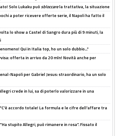
cato! Solo Lukaku può
sbloccare
la trattativa, la situazione
ochi a poter ricevere offerte serie, il Napoli ha fatto il
olta lo show a Castel di Sangro dura più di 9 minuti, la
i
enomeno! Qui in Italia top, ho un solo dubbio..."
isa: offerta in arrivo da 20 mln! Novità anche per
enal-Napoli per Gabriel Jesus: straordinario, ha un solo
legri crede in lui, sa di poterlo valorizzare in una
"C'è accordo totale! La formula e le cifre dell'affare tra
Ha stupito Allegri, può rimanere in rosa". Fissato il