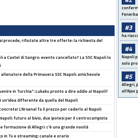
conferma
Fenerb
#3
ha riacce
 procede, rifiutate altre tre offerte: la richiesta del
#4
Napoli p
 a Castel di Sangro: evento cancellato? La SSC Napoli lo
solo pr
i
 allenatore della Primavera SSC Napoli: amichevole
#5
Allegri,
all'Ajax
venire in Turchia": Lukaku pronto a dire addio al Napoli?
'è un'idea differente da quella del Napoli
oncreta! L'Arsenal fa il prezzo per cederlo al Napoli
Napoli: futuro al bivio, due ipotesi per il centrocampista
le formazione di Allegri: c'è una grande novità
o in Tv e streaming: canale e orario