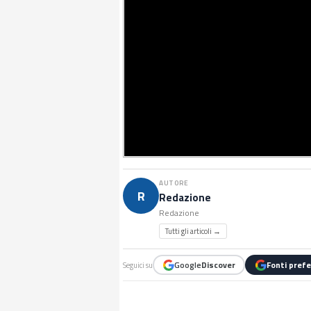
AUTORE
R
Redazione
Redazione
Tutti gli articoli →
Google
Discover
Fonti prefe
Seguici su