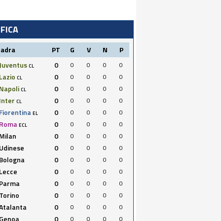
IFICA
uadra
PT
G
V
N
P
Juventus
0
0
0
0
0
CL
Lazio
0
0
0
0
0
CL
Napoli
0
0
0
0
0
CL
Inter
0
0
0
0
0
CL
Fiorentina
0
0
0
0
0
EL
Roma
0
0
0
0
0
ECL
Milan
0
0
0
0
0
Udinese
0
0
0
0
0
Bologna
0
0
0
0
0
Lecce
0
0
0
0
0
Parma
0
0
0
0
0
Torino
0
0
0
0
0
Atalanta
0
0
0
0
0
Genoa
0
0
0
0
0