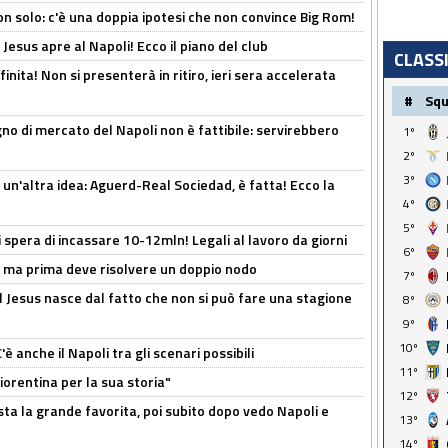
n solo: c'è una doppia ipotesi che non convince Big Rom!
Jesus apre al Napoli! Ecco il piano del club
CLASS
inita! Non si presenterà in ritiro, ieri sera accelerata
#
Sq
no di mercato del Napoli non è fattibile: servirebbero
1º
2º
3º
un'altra idea: Aguerd-Real Sociedad, è fatta! Ecco la
4º
5º
spera di incassare 10-12mln! Legali al lavoro da giorni
6º
s, ma prima deve risolvere un doppio nodo
7º
l Jesus nasce dal fatto che non si può fare una stagione
8º
9º
10º
 anche il Napoli tra gli scenari possibili
11º
orentina per la sua storia"
12º
sta la grande favorita, poi subito dopo vedo Napoli e
13º
14º