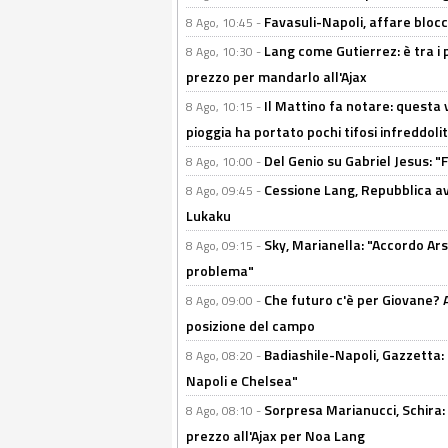
Favasuli-Napoli, affare bloc
8 Ago, 10:45 -
Lang come Gutierrez: è tra i p
8 Ago, 10:30 -
prezzo per mandarlo all'Ajax
Il Mattino fa notare: questa v
8 Ago, 10:15 -
pioggia ha portato pochi tifosi infreddolit
Del Genio su Gabriel Jesus: "F
8 Ago, 10:00 -
Cessione Lang, Repubblica avv
8 Ago, 09:45 -
Lukaku
Sky, Marianella: "Accordo Ars
8 Ago, 09:15 -
problema"
Che futuro c'è per Giovane? Al
8 Ago, 09:00 -
posizione del campo
Badiashile-Napoli, Gazzetta: 
8 Ago, 08:20 -
Napoli e Chelsea"
Sorpresa Marianucci, Schira: "
8 Ago, 08:10 -
prezzo all'Ajax per Noa Lang