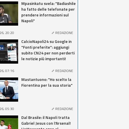
Mpasinkatu svela: "Badiashile
ha fatto delle telefonate per
prendere informazioni sul
Napoli"
26, 20:20
REDAZIONE
CalcioNapoli24 su Google in
"Fonti preferite": aggiungi
subito CN24 per non perderti
le notizie più importanti!
26, 07:16
REDAZIONE
Mastantuono: "Ho scelto la
Fiorentina per la sua storia"
26, 05:30
REDAZIONE
Dal Brasile: il Napoli tratta
Gabriel Jesus con l'Arsenal!
L'attaccante apre al