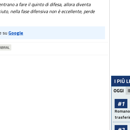
ntrano a fare il quinto di difesa, allora diventa
aciuto, nella fase difensiva non è eccellente, perde
e su
Google
ABRAL
I PIÙ 
OGGI
I
#1
Romano: 
trasfer
#2