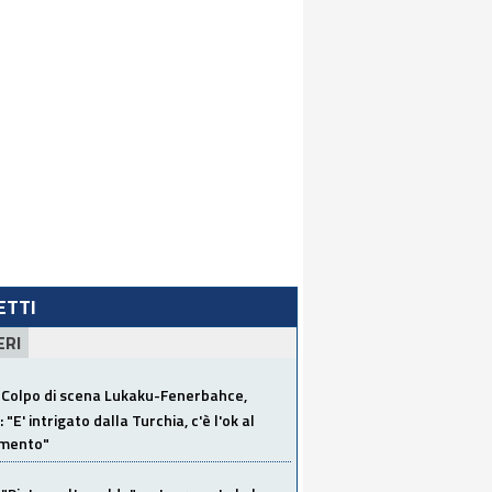
LETTI
ERI
Colpo di scena Lukaku-Fenerbahce,
"E' intrigato dalla Turchia, c'è l'ok al
imento"