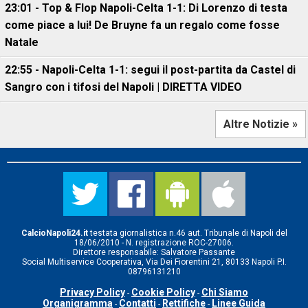
23:01 - Top & Flop Napoli-Celta 1-1: Di Lorenzo di testa
come piace a lui! De Bruyne fa un regalo come fosse
Natale
22:55 - Napoli-Celta 1-1: segui il post-partita da Castel di
Sangro con i tifosi del Napoli | DIRETTA VIDEO
Altre Notizie »
CalcioNapoli24.it
testata giornalistica n.46 aut. Tribunale di Napoli del
18/06/2010 - N. registrazione ROC-27006.
Direttore responsabile: Salvatore Passante
Social Multiservice Cooperativa, Via Dei Fiorentini 21, 80133 Napoli P.I.
08796131210
Privacy Policy
Cookie Policy
Chi Siamo
-
-
Organigramma
Contatti
Rettifiche
Linee Guida
-
-
-