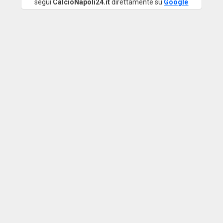
segui
CalcioNapoli24.it
direttamente su
Google