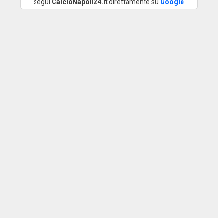
segui
CalcioNapoli24.it
direttamente su
Google