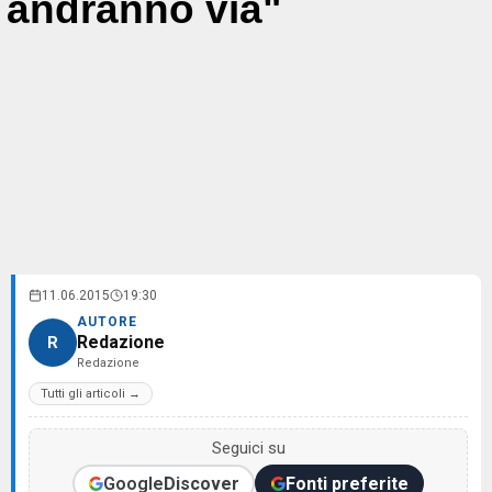
andranno via"
11.06.2015
19:30
AUTORE
Redazione
R
Redazione
Tutti gli articoli →
Seguici su
Google
Discover
Fonti preferite