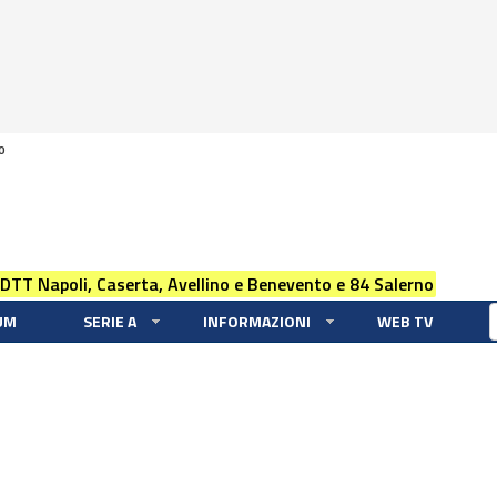
0
 DTT Napoli, Caserta, Avellino e Benevento e 84 Salerno
UM
SERIE A
INFORMAZIONI
WEB TV