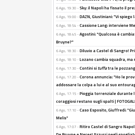
Sky: il Napoli ha fissato il p
6 Ago, 19:30 -
DAZN, Giustiniani: "Vi spiego 
6 Ago, 19:00 -
Cassione Lang: interviene Me
6 Ago, 18:54 -
Agostini: "Qualcosa è cambiat
6 Ago, 18:45 -
Bruyne?"
Diluvio a Castel di Sangro! P
6 Ago, 18:30 -
Lozano cambia squadra, ma re
6 Ago, 18:10 -
Contini si
tuffa
tra le pozzang
6 Ago, 17:30 -
Corona annuncia: "Ho le prove
6 Ago, 17:20 -
addossare la colpa a lui e al suo entoura
Pioggia torrenziale durante l
6 Ago, 17:15 -
coraggiosi restano sugli spalti | FOTOG
Caso Esposito, Giuffredi: "Giu
6 Ago, 17:10 -
Melis"
Ritiro Castel di Sangro Napoli
6 Ago, 17:07 -
De Bruyne e Neres! Azzurri negli spogliatoi