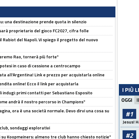
ku: una destinazione prende quota in silenzio
sarà proprietario del gioco FC2027, cifra folle
 il Rabiot del Napoli. Vi spiego il progetto del nuovo
zeremo Rao, tornerà più forte"
 Ipotesi in caso di cessione a centrocampo
ta all'Argentina! Link e prezzo per acquistarla online
ndita online! Ecco il link per acquistarla
I PIÙ 
li indugi: primi contatti per Sebastiano Esposito
OGGI
I
ome andrà il nostro percorso in Champions"
pagina, ora è una società normale. Devo dirvi una cosa su
#1
Jesus! H
club, sondaggi esplorativi
#2
ci su Koopmeiners: almeno tre club hanno chiesto notizie"