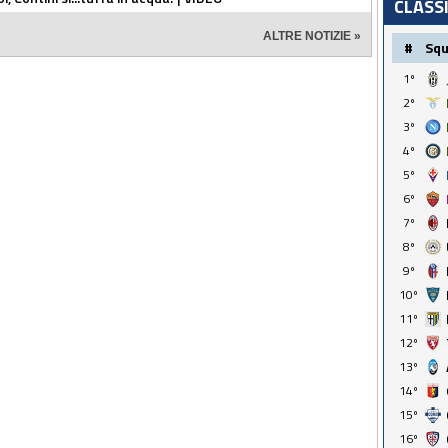
CLASS
ALTRE NOTIZIE »
#
Sq
1º
2º
3º
4º
5º
6º
7º
8º
9º
10º
11º
12º
13º
14º
15º
16º