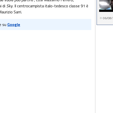
i di
Sky
. Il centrocampista italo-tedesco classe 91 è
Maurizio Sarri.
06/08/
e su
Google