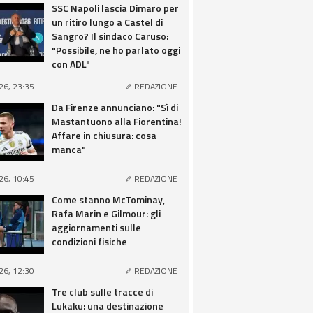
SSC Napoli lascia Dimaro per
un ritiro lungo a Castel di
Sangro? Il sindaco Caruso:
"Possibile, ne ho parlato oggi
con ADL"
26, 23:35
REDAZIONE
Da Firenze annunciano: "Sì di
Mastantuono alla Fiorentina!
Affare in chiusura: cosa
manca"
26, 10:45
REDAZIONE
Come stanno McTominay,
Rafa Marin e Gilmour: gli
aggiornamenti sulle
condizioni fisiche
26, 12:30
REDAZIONE
Tre club sulle tracce di
Lukaku: una destinazione