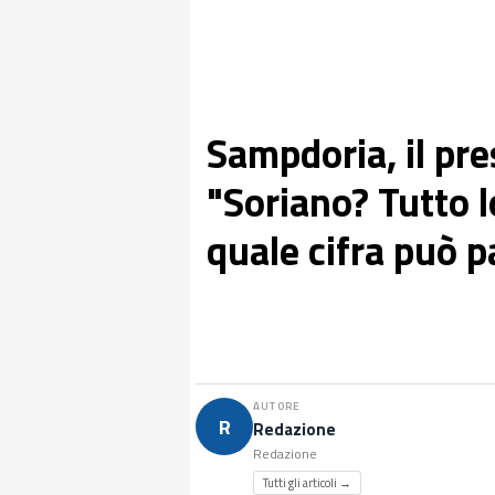
Sampdoria, il pre
"Soriano? Tutto l
quale cifra può p
AUTORE
R
Redazione
Redazione
Tutti gli articoli →