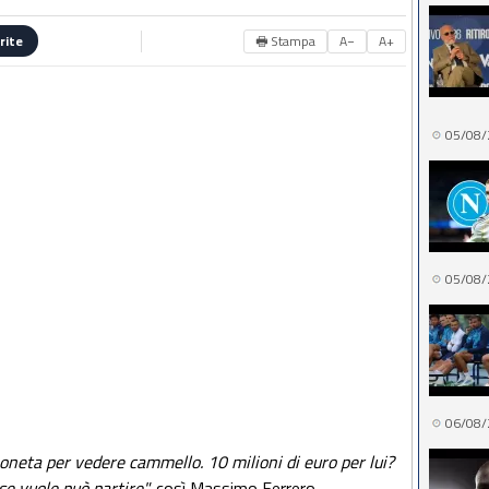
🖶 Stampa
A−
A+
rite
05/08/
05/08/
06/08/
oneta per vedere cammello. 10 milioni di euro per lui?
se vuole può partire",
così Massimo Ferrero,