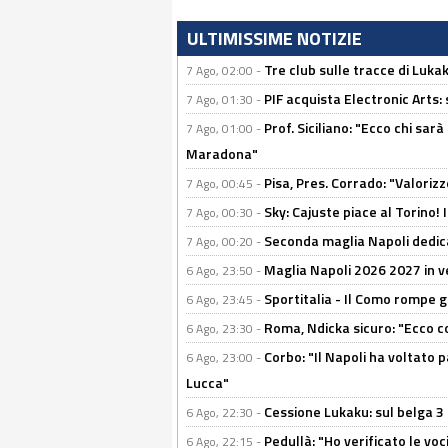
ULTIMISSIME NOTIZIE
Tre club sulle tracce di Luka
7 Ago, 02:00 -
PIF acquista Electronic Arts: 
7 Ago, 01:30 -
Prof. Siciliano: "Ecco chi sarà
7 Ago, 01:00 -
Maradona"
Pisa, Pres. Corrado: "Valoriz
7 Ago, 00:45 -
Sky: Cajuste piace al Torino!
7 Ago, 00:30 -
Seconda maglia Napoli dedica
7 Ago, 00:20 -
Maglia Napoli 2026 2027 in ve
6 Ago, 23:50 -
Sportitalia - Il Como rompe g
6 Ago, 23:45 -
Roma, Ndicka sicuro: "Ecco c
6 Ago, 23:30 -
Corbo: "Il Napoli ha voltato 
6 Ago, 23:00 -
Lucca"
Cessione Lukaku: sul belga 3 
6 Ago, 22:30 -
Pedullà: "Ho verificato le vo
6 Ago, 22:15 -