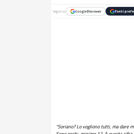
Google
Discover
Fonti prefe
Seguici su
"Soriano? Lo vogliono tutti, ma dare m
Sono pochi, minimo 12. A questa cifra 