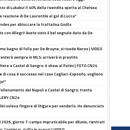
rezzo di Lukaku! Il 40% della rivendita spetta al Chelsea
la reazione di De Laurentiis al gol di Lucca"
ndes per sbloccare la trattativa Godts
o con Allegri! Avete visto il bel segnale dato da De
rimo bagno di folla per De Bruyne, si rivede Neres | VIDEO
sterà sempre in MLS: arriverà in prestito
here a Castel di Sangro: è show al Patini | FOTO CN24
 di cosa è successo nel caso Cagliari-Esposito, vogliono
ge!"
'allenamento del Napoli a Castel di Sangro: trenta
ALLERY CN24
lini voleva fingere di litigare per venderlo. Ho denunciato
 2026, giorno 7: campo impraticabile per diluvio, rientrati
, Contini si...tuffa in acqua! | VIDEO