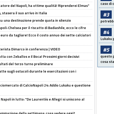
caso di
catore del Napoli, ha ottime qualità! Riprenderei Elmas"
stasera il suo arrivo in Italia
#3
ku: una destinazione prende quota in silenzio
potrebbe
oli-Chelsea per il riscatto di Badiashile, ecco le cifre
#4
i euro da tagliare! Ecco il costo annuo dei sette calciatori
Lukaku p
#5
nterista Dimarco in conferenza | VIDEO
questo p
atta con Zeballos e il Boca! Prossimi giorni decisivi
cosa sta
ultati del terzo turno preliminare
tte sugli ostacoli durante le esercitazioni con i
ciomercato di CalcioNapoli 24: Addio Lukaku e questione
apoli in lutto: "De Laurentiis e Allegri si uniscono al
rammazione della settimana: cosa vedere oggi?