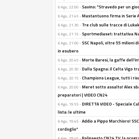
Savino: "Stravedo per un gio
6 Ago, 22:00 -
Mastantuono firma in Serie A, 
6 Ago, 21:45 -
Tre club sulle tracce di Luka
6 Ago, 21:30 -
Sportmediaset: trattativa Nap
6 Ago, 21:15 -
SSC Napoli, oltre 55 milioni d
6 Ago, 21:00 -
in esubero
Morte Baresi, la gaffe dell'i
6 Ago, 20:45 -
Dalla Spagna: il Celta Vigo tr
6 Ago, 20:30 -
Champions League, tutti i ris
6 Ago, 20:15 -
Meret sotto assalto! Alex sba
6 Ago, 20:00 -
preparatori | VIDEO CN24
DIRETTA VIDEO - Speciale Cal
6 Ago, 19:55 -
lista: le ultime
Addio a Pippo Marchioro! SSC N
6 Ago, 19:45 -
cordoglio"
Palinsesto CN24 TV, la prog
6 Ago, 19:40 -