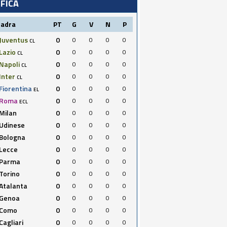
IFICA
uadra
PT
G
V
N
P
Juventus
0
0
0
0
0
CL
Lazio
0
0
0
0
0
CL
Napoli
0
0
0
0
0
CL
Inter
0
0
0
0
0
CL
Fiorentina
0
0
0
0
0
EL
Roma
0
0
0
0
0
ECL
Milan
0
0
0
0
0
Udinese
0
0
0
0
0
Bologna
0
0
0
0
0
Lecce
0
0
0
0
0
Parma
0
0
0
0
0
Torino
0
0
0
0
0
Atalanta
0
0
0
0
0
Genoa
0
0
0
0
0
Como
0
0
0
0
0
Cagliari
0
0
0
0
0