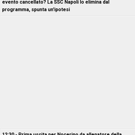
evento cancellato? La SSC Napoli lo elimina dal
programma, spunta un'ipotesi
12:30 - Prima uscita per Nocerino da allenatore della