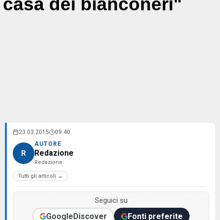
casa dei bianconeri"
23.03.2015
09:40
AUTORE
Redazione
R
Redazione
Tutti gli articoli →
Seguici su
Google
Discover
Fonti preferite