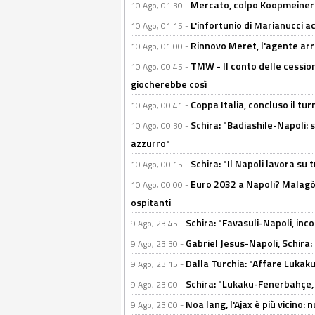
Mercato, colpo Koopmeiners: 
10 Ago, 01:30 -
L'infortunio di Marianucci a
10 Ago, 01:15 -
Rinnovo Meret, l'agente arriv
10 Ago, 01:00 -
TMW - Il conto delle cession
10 Ago, 00:45 -
giocherebbe così
Coppa Italia, concluso il tur
10 Ago, 00:41 -
Schira: "Badiashile-Napoli: s
10 Ago, 00:30 -
azzurro"
Schira: "Il Napoli lavora su 
10 Ago, 00:15 -
Euro 2032 a Napoli? Malagò l
10 Ago, 00:00 -
ospitanti
Schira: "Favasuli-Napoli, inco
9 Ago, 23:45 -
Gabriel Jesus-Napoli, Schira: 
9 Ago, 23:30 -
Dalla Turchia: "Affare Lukaku d
9 Ago, 23:15 -
Schira: "Lukaku-Fenerbahçe, o
9 Ago, 23:00 -
Noa lang, l'Ajax è più vicino:
9 Ago, 23:00 -