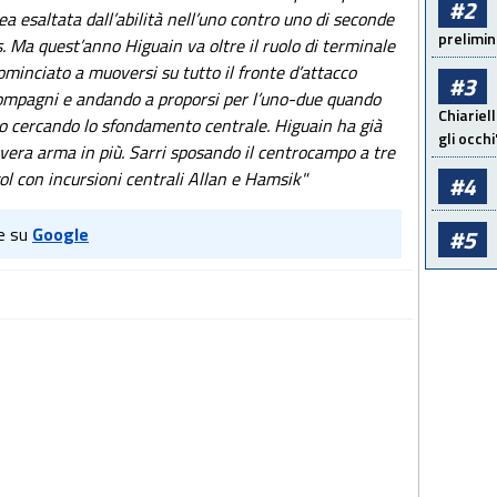
#2
ea esaltata dall’abilità nell’uno contro uno di seconde
prelimin
. Ma quest’anno Higuain va oltre il ruolo di terminale
ominciato a muoversi su tutto il fronte d’attacco
#3
compagni e andando a proporsi per l’uno-due quando
Chiariel
ano cercando lo sfondamento centrale. Higuain ha già
gli occhi
a vera arma in più. Sarri sposando il centrocampo a tre
gol con incursioni centrali Allan e Hamsik"
#4
e su
Google
#5