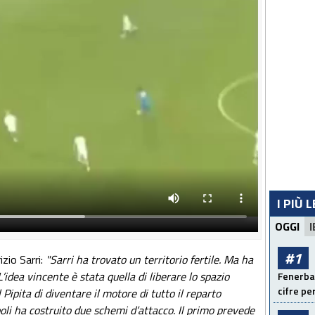
I PIÙ 
OGGI
I
#1
zio Sarri:
"Sarri ha trovato un territorio fertile. Ma ha
L’idea vincente è stata quella di liberare lo spazio
Fenerbah
cifre pe
Pipita di diventare il motore di tutto il reparto
poli ha costruito due schemi d’attacco. Il primo prevede