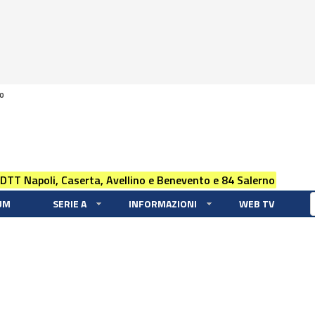
0
 DTT Napoli, Caserta, Avellino e Benevento e 84 Salerno
UM
SERIE A
INFORMAZIONI
WEB TV