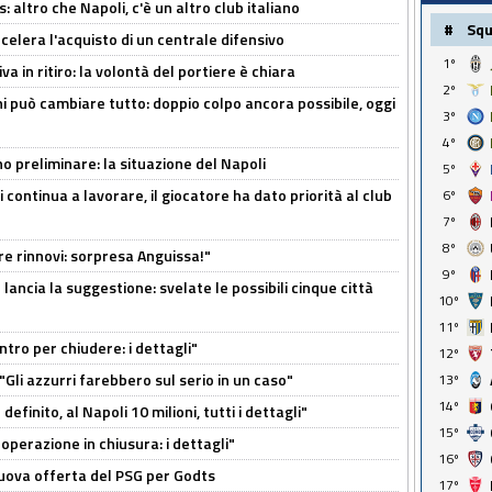
altro che Napoli, c'è un altro club italiano
#
Sq
ccelera l'acquisto di un centrale difensivo
1º
a in ritiro: la volontà del portiere è chiara
2º
i può cambiare tutto: doppio colpo ancora possibile, oggi
3º
4º
no preliminare: la situazione del Napoli
5º
i continua a lavorare, il giocatore ha dato priorità al club
6º
7º
8º
tre rinnovi: sorpresa Anguissa!"
9º
ancia la suggestione: svelate le possibili cinque città
10º
11º
ntro per chiudere: i dettagli"
12º
"Gli azzurri farebbero sul serio in un caso"
13º
14º
efinito, al Napoli 10 milioni, tutti i dettagli"
15º
perazione in chiusura: i dettagli"
16º
 nuova offerta del PSG per Godts
17º