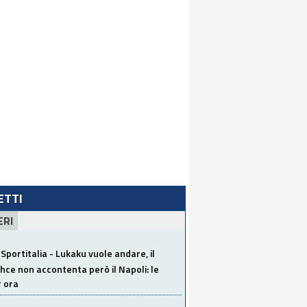
LETTI
ERI
Sportitalia - Lukaku vuole andare, il
ce non accontenta però il Napoli: le
r ora