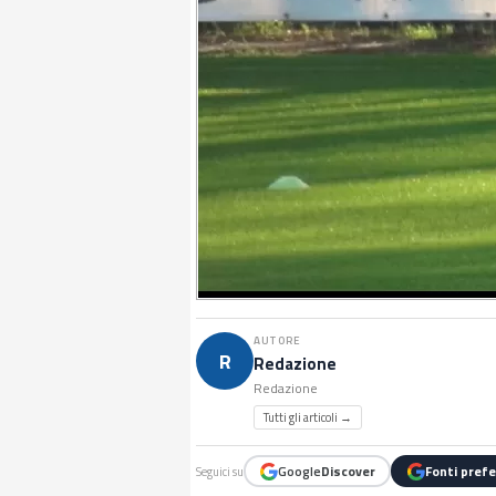
AUTORE
R
Redazione
Redazione
Tutti gli articoli →
Google
Discover
Fonti prefe
Seguici su