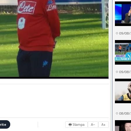
09/08/
09/08/
08/08/
🖶 Stampa
A−
A+
rite