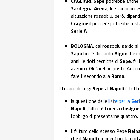
CAGLIARI
:
Sepe
potrebbe anche 
Sardegna Arena
, lo stadio prov
situazione rossoblu, però, dipend
Cragno
: il portiere potrebbe res
Serie A
.
BOLOGNA
: dal rossoblu sardo al
Saputo
c'è Riccardo
Bigon
. L'ex
anni, le doti tecniche di
Sepe
: fu
azzurro. Gli farebbe posto Anto
fare il secondo alla
Roma
.
Il futuro di Luigi
Sepe
al
Napoli
è tutto
la questione delle
liste per la
Ser
Napoli
(l'altro è Lorenzo
Insigne
l'obbligo di presentarne quattro;
il futuro dello stesso Pepe
Rein
che il
Napoli
prenderà per la porta