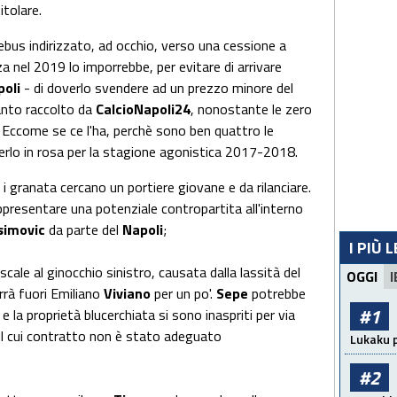
itolare.
rebus indirizzato, ad occhio, verso una cessione a
za nel 2019 lo imporrebbe, per evitare di arrivare
poli
- di doverlo svendere ad un prezzo minore del
uanto raccolto da
CalcioNapoli24
, nonostante le zero
 Eccome se ce l'ha, perchè sono ben quattro le
rlo in rosa per la stagione agonistica 2017-2018.
t
i granata cercano un portiere giovane e da rilanciare.
ppresentare una potenziale contropartita all'interno
simovic
da parte del
Napoli
;
I PIÙ 
scale al ginocchio sinistro, causata dalla lassità del
OGGI
I
rrà fuori Emiliano
Viviano
per un po'.
Sepe
potrebbe
#1
e la proprietà blucerchiata si sono inaspriti per via
 il cui contratto non è stato adeguato
Lukaku p
#2