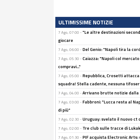
ULTIMISSIME NOTIZIE
"Le altre destinazioni second
7 Ago, 07:00 -
giocare
Del Genio: "Napoli tira la co
7 Ago, 06:00 -
Caiazza: "Napoli col mercato
7 Ago, 05:30 -
compravi..."
Repubblica, Crosetti attacca 
7 Ago, 05:00 -
squadra! Stella cadente, nessuna tifoseri
Arrivano brutte notizie dalla
7 Ago, 04:00 -
Fabbroni: "Lucca resta al Na
7 Ago, 03:00 -
di più"
Uruguay: svelato il nuovo ct d
7 Ago, 02:30 -
Tre club sulle tracce di Luka
7 Ago, 02:00 -
PIF acquista Electronic Arts: 
7 Ago, 01:30 -