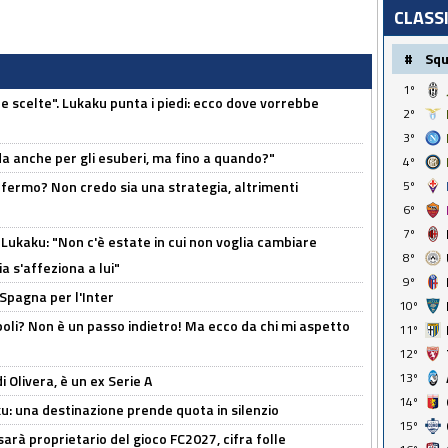
CLASS
#
Sq
1º
e scelte". Lukaku punta i piedi: ecco dove vorrebbe
2º
3º
rda anche per gli esuberi, ma fino a quando?"
4º
 fermo? Non credo sia una strategia, altrimenti
5º
6º
7º
Lukaku: "Non c'è estate in cui non voglia cambiare
8º
a s'affeziona a lui"
9º
 Spagna per l'Inter
10º
poli? Non è un passo indietro! Ma ecco da chi mi aspetto
11º
12º
13º
i Olivera, è un ex Serie A
14º
ku: una destinazione prende quota in silenzio
15º
sarà proprietario del gioco FC2027, cifra folle