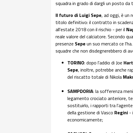
squadra in grado di dargli un posto da t
Il futuro di Luigi Sepe
, ad oggi, è un 
titolo definitivo: il contratto in scaden
all'estate 2018 con il rischio - per il
Na
reale valore del calciatore. Secondo q
presenze
Sepe
un suo mercato ce l'ha.
squadre che non disdegnerebbero di ave
TORINO
: dopo l'addio di Joe
Har
Sepe
, inoltre, potrebbe anche ra
del riscatto totale di Nikola
Mak
SAMPDORIA
: la sofferenza meni
legamento crociato anteriore, te
sostituirlo, i rapporti tra l'agente
della gestione di Vasco
Regini
-
economicamente;