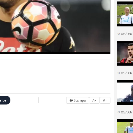
06/08/
05/08/
🖶 Stampa
A−
A+
rite
05/08/