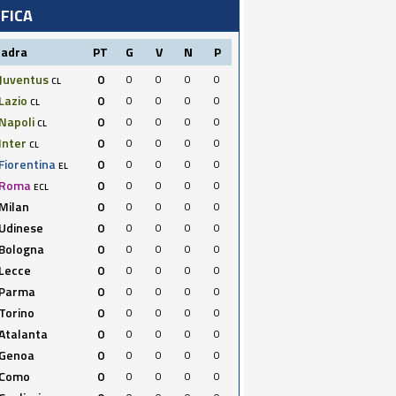
IFICA
uadra
PT
G
V
N
P
Juventus
0
0
0
0
0
CL
Lazio
0
0
0
0
0
CL
Napoli
0
0
0
0
0
CL
Inter
0
0
0
0
0
CL
Fiorentina
0
0
0
0
0
EL
Roma
0
0
0
0
0
ECL
Milan
0
0
0
0
0
Udinese
0
0
0
0
0
Bologna
0
0
0
0
0
Lecce
0
0
0
0
0
Parma
0
0
0
0
0
Torino
0
0
0
0
0
Atalanta
0
0
0
0
0
Genoa
0
0
0
0
0
Como
0
0
0
0
0