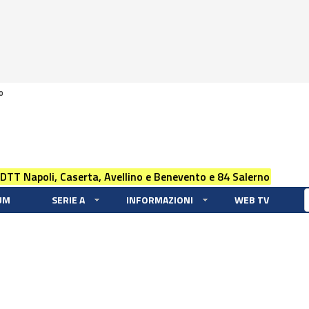
0
 DTT Napoli, Caserta, Avellino e Benevento e 84 Salerno
UM
SERIE A
INFORMAZIONI
WEB TV