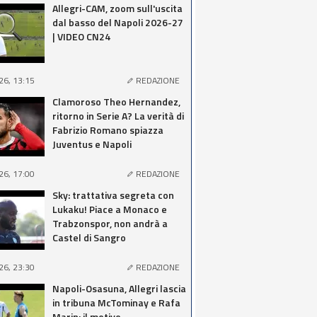
Allegri-CAM, zoom sull'uscita
dal basso del Napoli 2026-27
| VIDEO CN24
26, 13:15
REDAZIONE
Clamoroso Theo Hernandez,
ritorno in Serie A? La verità di
Fabrizio Romano spiazza
Juventus e Napoli
26, 17:00
REDAZIONE
Sky: trattativa segreta con
Lukaku! Piace a Monaco e
Trabzonspor, non andrà a
Castel di Sangro
26, 23:30
REDAZIONE
Napoli-Osasuna, Allegri lascia
in tribuna McTominay e Rafa
Marin: il motivo