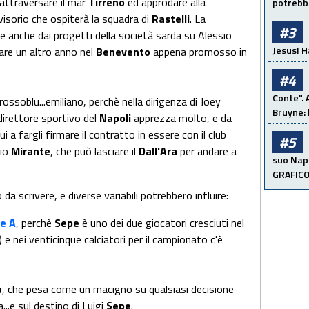
attraversare il mar
Tirreno
ed approdare alla
potrebbe
visorio che ospiterà la squadra di
Rastelli
. La
#3
e anche dai progetti della società sarda su Alessio
Jesus! H
tare un altro anno nel
Benevento
appena promosso in
#4
Conte". 
 rossoblu...emiliano, perchè nella dirigenza di Joey
Bruyne: 
 direttore sportivo del
Napoli
apprezza molto, e da
 lui a fargli firmare il contratto in essere con il club
#5
nio
Mirante
, che può lasciare il
Dall'Ara
per andare a
suo Napo
GRAFIC
 da scrivere, e diverse variabili potrebbero influire:
ie A
, perchè
Sepe
è uno dei due giocatori cresciuti nel
) e nei venticinque calciatori per il campionato c'è
a
, che pesa come un macigno su qualsiasi decisione
...e sul destino di Luigi
Sepe
.