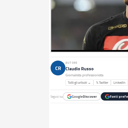
AUTORE
CR
Claudio Russo
Giornalista professionista
Tutti gli articoli →
𝕏 Twitter
LinkedIn
Google
Discover
Fonti prefe
Seguici su