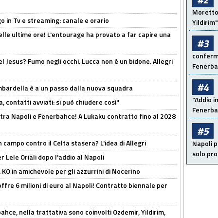
Moretto:
o in Tv e streaming: canale e orario
Yildirim"
elle ultime ore! L'entourage ha provato a far capire una
#3
conferma
el Jesus? Fumo negli occhi. Lucca non è un bidone. Allegri
Fenerb
#4
bardella è a un passo dalla nuova squadra
"Addio i
, contatti avviati: si può chiudere così"
Fenerba
 tra Napoli e Fenerbahce! A Lukaku contratto fino al 2028
#5
 campo contro il Celta stasera? L'idea di Allegri
Napoli p
solo pr
 Lele Oriali dopo l'addio al Napoli
 KO in amichevole per gli azzurrini di Nocerino
offre 6 milioni di euro al Napoli! Contratto biennale per
hce, nella trattativa sono coinvolti Ozdemir, Yildirim,