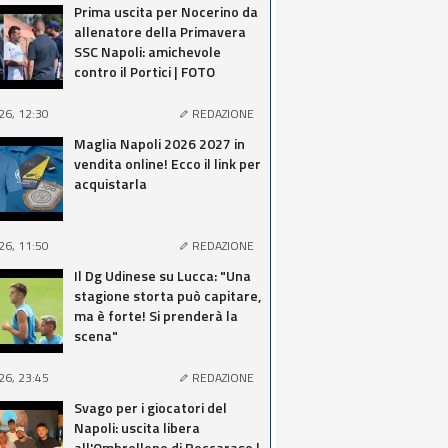
Prima uscita per Nocerino da
allenatore della Primavera
SSC Napoli: amichevole
contro il Portici | FOTO
26, 12:30
REDAZIONE
Maglia Napoli 2026 2027 in
vendita online! Ecco il link per
acquistarla
26, 11:50
REDAZIONE
Il Dg Udinese su Lucca: "Una
stagione storta può capitare,
ma è forte! Si prenderà la
scena"
26, 23:45
REDAZIONE
Svago per i giocatori del
Napoli: uscita libera
all'Ombrellone di Roccaraso |