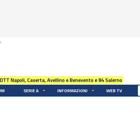
0
 DTT Napoli, Caserta, Avellino e Benevento e 84 Salerno
UM
SERIE A
INFORMAZIONI
WEB TV