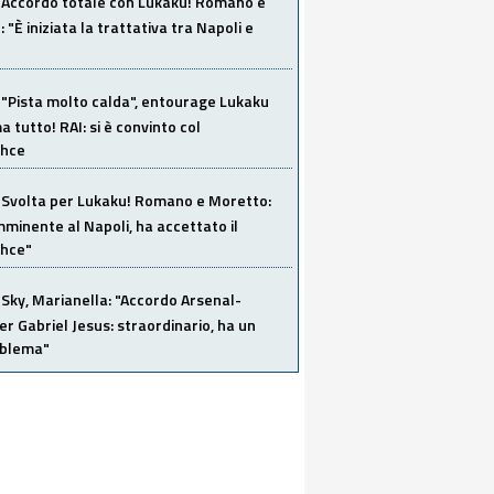
Accordo totale con Lukaku! Romano e
 "È iniziata la trattativa tra Napoli e
"Pista molto calda", entourage Lukaku
 tutto! RAI: si è convinto col
ahce
Svolta per Lukaku! Romano e Moretto:
mminente al Napoli, ha accettato il
hce"
Sky, Marianella: "Accordo Arsenal-
er Gabriel Jesus: straordinario, ha un
oblema"