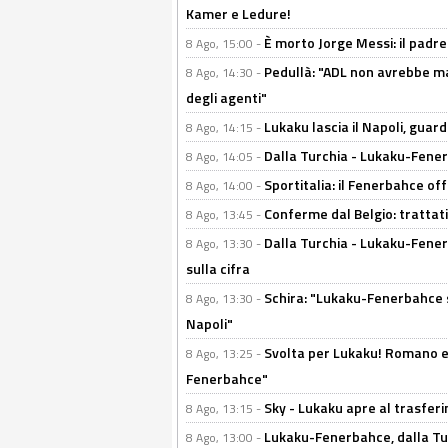
Kamer e Ledure!
È morto Jorge Messi: il padre
8 Ago, 15:00 -
Pedullà: "ADL non avrebbe ma
8 Ago, 14:30 -
degli agenti"
Lukaku lascia il Napoli, guard
8 Ago, 14:15 -
Dalla Turchia - Lukaku-Fenerb
8 Ago, 14:05 -
Sportitalia: il Fenerbahce off
8 Ago, 14:00 -
Conferme dal Belgio: trattativ
8 Ago, 13:45 -
Dalla Turchia - Lukaku-Fener
8 Ago, 13:30 -
sulla cifra
Schira: "Lukaku-Fenerbahce si
8 Ago, 13:30 -
Napoli"
Svolta per Lukaku! Romano e 
8 Ago, 13:25 -
Fenerbahce"
Sky - Lukaku apre al trasferi
8 Ago, 13:15 -
Lukaku-Fenerbahce, dalla Turc
8 Ago, 13:00 -