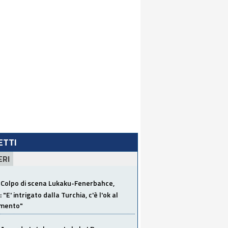
LETTI
ERI
Colpo di scena Lukaku-Fenerbahce,
"E' intrigato dalla Turchia, c'è l'ok al
imento"