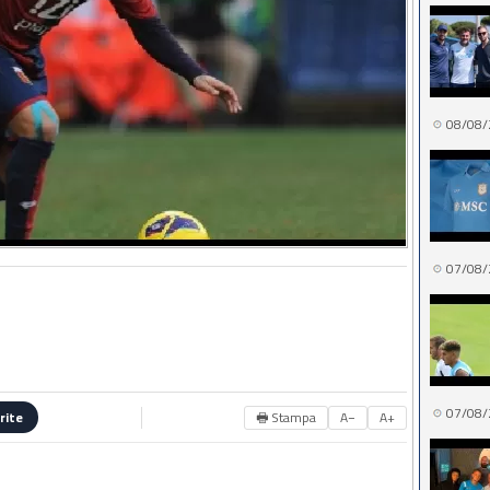
08/08/
07/08/
07/08/
🖶 Stampa
A−
A+
rite