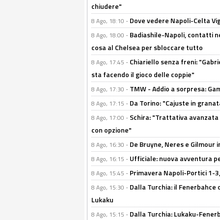
chiudere"
Dove vedere Napoli-Celta Vig
8 Ago, 18:10 -
Badiashile-Napoli, contatti n
8 Ago, 18:00 -
cosa al Chelsea per sbloccare tutto
Chiariello senza freni: "Gabri
8 Ago, 17:45 -
sta facendo il gioco delle coppie"
TMW - Addio a sorpresa: Gam
8 Ago, 17:30 -
Da Torino: "Cajuste in granata
8 Ago, 17:15 -
Schira: "Trattativa avanzata
8 Ago, 17:00 -
con opzione"
De Bruyne, Neres e Gilmour in
8 Ago, 16:30 -
Ufficiale: nuova avventura per
8 Ago, 16:15 -
Primavera Napoli-Portici 1-3,
8 Ago, 15:45 -
Dalla Turchia: il Fenerbahce 
8 Ago, 15:30 -
Lukaku
Dalla Turchia: Lukaku-Fenerba
8 Ago, 15:15 -