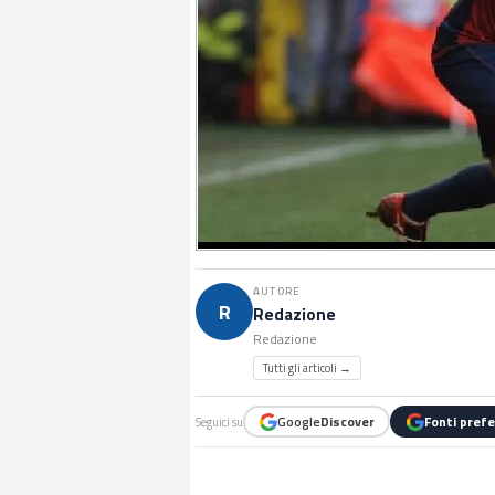
AUTORE
R
Redazione
Redazione
Tutti gli articoli →
Google
Discover
Fonti prefe
Seguici su