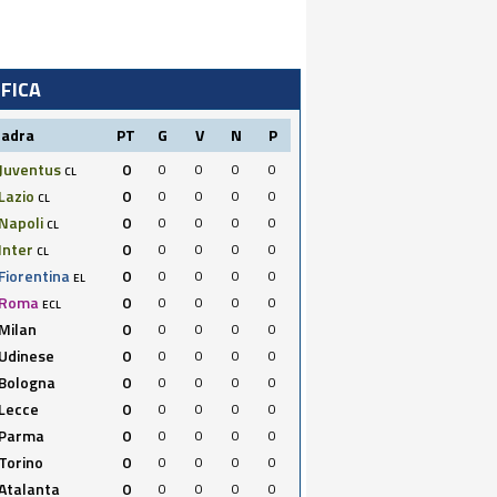
IFICA
uadra
PT
G
V
N
P
Juventus
0
0
0
0
0
CL
Lazio
0
0
0
0
0
CL
Napoli
0
0
0
0
0
CL
Inter
0
0
0
0
0
CL
Fiorentina
0
0
0
0
0
EL
Roma
0
0
0
0
0
ECL
Milan
0
0
0
0
0
Udinese
0
0
0
0
0
Bologna
0
0
0
0
0
Lecce
0
0
0
0
0
Parma
0
0
0
0
0
Torino
0
0
0
0
0
Atalanta
0
0
0
0
0