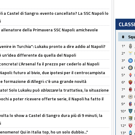
 a Castel di Sangro: evento cancellato? La SSC Napoli lo
i
CLASS
 allenatore della Primavera SSC Napoli: amichevole
#
Sq
venire in Turchia": Lukaku pronto a dire addio al Napoli?
1º
2º
'è un'idea differente da quella del Napoli
3º
oncreta! L'Arsenal fa il prezzo per cederlo al Napoli
4º
Napoli: futuro al bivio, due ipotesi per il centrocampista
5º
le formazione di Allegri: c'è una grande novità
6º
7º
cato! Solo Lukaku può
sbloccare
la trattativa, la situazione
8º
ochi a poter ricevere offerte serie, il Napoli ha fatto il
9º
10º
olta lo show a Castel di Sangro dura più di 9 minuti, la
11º
i
12º
enomeno! Qui in Italia top, ho un solo dubbio..."
13º