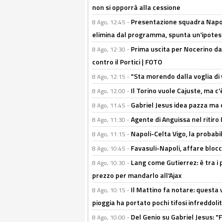
non si opporrà alla cessione
Presentazione squadra Napoli
8 Ago, 12:45 -
elimina dal programma, spunta un'ipotes
Prima uscita per Nocerino da
8 Ago, 12:30 -
contro il Portici | FOTO
"Sta morendo dalla voglia di 
8 Ago, 12:15 -
Il Torino vuole Cajuste, ma c
8 Ago, 12:00 -
Gabriel Jesus idea pazza ma c
8 Ago, 11:45 -
Agente di Anguissa nel ritiro 
8 Ago, 11:30 -
Napoli-Celta Vigo, la probabi
8 Ago, 11:15 -
Favasuli-Napoli, affare bloc
8 Ago, 10:45 -
Lang come Gutierrez: è tra i p
8 Ago, 10:30 -
prezzo per mandarlo all'Ajax
Il Mattino fa notare: questa v
8 Ago, 10:15 -
pioggia ha portato pochi tifosi infreddolit
Del Genio su Gabriel Jesus: "F
8 Ago, 10:00 -