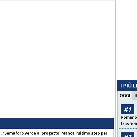
I PIÙ 
OGGI
I
#1
Romano: 
trasfer
"Semaforo verde al progetto! Manca l'ultimo step per
#2