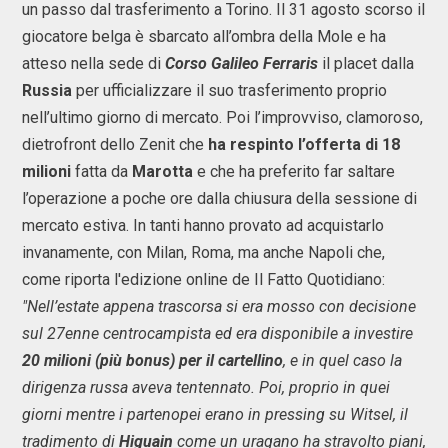
un passo dal trasferimento a Torino. Il 31 agosto scorso il
giocatore belga è sbarcato all’ombra della Mole e ha
atteso nella sede di
Corso Galileo Ferraris
il placet dalla
Russia
per ufficializzare il suo trasferimento proprio
nell’ultimo giorno di mercato. Poi l’improvviso, clamoroso,
dietrofront dello Zenit che
ha respinto l’offerta di 18
milioni
fatta da
Marotta
e che ha preferito far saltare
l’operazione a poche ore dalla chiusura della sessione di
mercato estiva. In tanti hanno provato ad acquistarlo
invanamente, con Milan, Roma, ma anche Napoli che,
come riporta l'edizione online de Il Fatto Quotidiano:
"Nell’estate appena trascorsa si era mosso con decisione
sul 27enne centrocampista ed era disponibile a investire
20 milioni (più bonus) per il cartellino
, e in quel caso la
dirigenza russa aveva tentennato. Poi, proprio in quei
giorni mentre i partenopei erano in pressing su Witsel, il
tradimento di
Higuain
come un uragano ha stravolto piani,