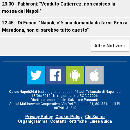
23:00 - Fabbroni: "Venduto Gutierrez, non capisco la
mossa del Napoli"
22:45 - Di Fusco: "Napoli, c'è una domanda da farsi. Senza
Maradona, non ci sarebbe tutto questo"
Altre Notizie »
CalcioNapoli24.it
testata giornalistica n.46 aut. Tribunale di Napoli del
18/06/2010 - N. registrazione ROC-27006.
Direttore responsabile: Salvatore Passante
Social Multiservice Cooperativa, Via Dei Fiorentini 21, 80133 Napoli P.I.
08796131210
Privacy Policy
Cookie Policy
Chi Siamo
-
-
Organigramma
Contatti
Rettifiche
Linee Guida
-
-
-