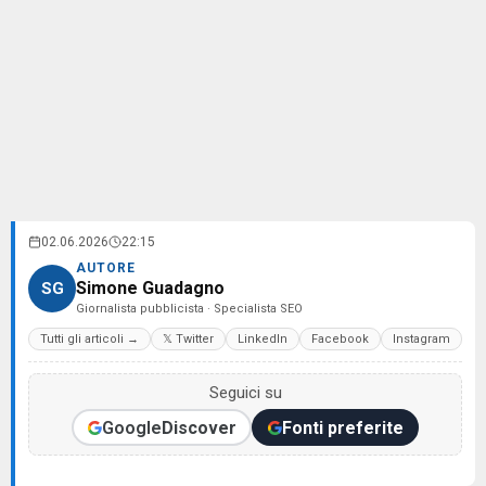
02.06.2026
22:15
AUTORE
Simone Guadagno
SG
Giornalista pubblicista · Specialista SEO
Tutti gli articoli →
𝕏 Twitter
LinkedIn
Facebook
Instagram
Seguici su
Google
Discover
Fonti preferite