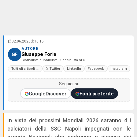
02.06.2026
16:15
AUTORE
Giuseppe Foria
GF
Giornalista pubblicista · Specialista SEO
Tutti gli articoli →
𝕏 Twitter
LinkedIn
Facebook
Instagram
Seguici su
Google
Discover
Fonti preferite
In vista dei prossimi Mondiali 2026 saranno 4 i
calciatori della SSC Napoli impegnati con le
proprie Nazionali che andranno a giocare dai