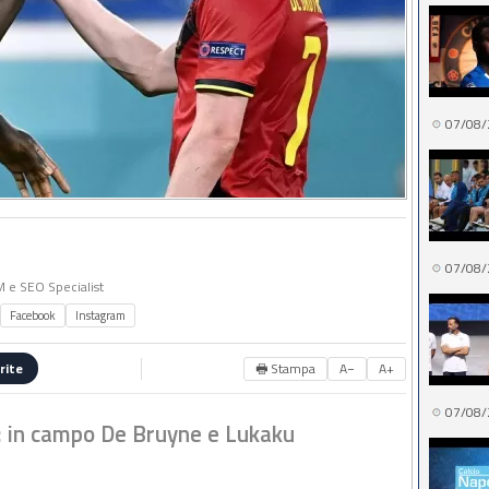
07/08/
07/08/
MM e SEO Specialist
Facebook
Instagram
🖶 Stampa
A−
A+
rite
07/08/
: in campo De Bruyne e Lukaku