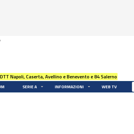
0
 DTT Napoli, Caserta, Avellino e Benevento e 84 Salerno
UM
SERIE A
INFORMAZIONI
WEB TV