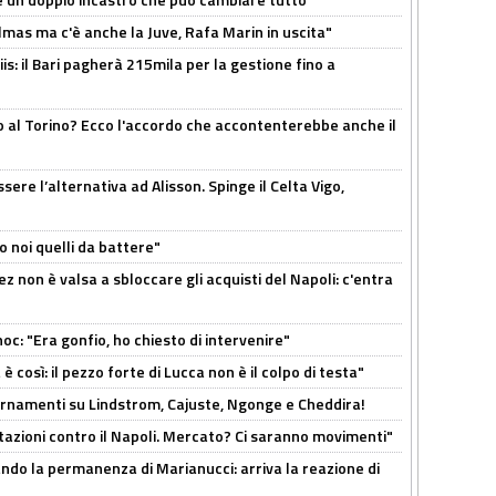
as ma c'è anche la Juve, Rafa Marin in uscita"
: il Bari pagherà 215mila per la gestione fino a
o al Torino? Ecco l'accordo che accontenterebbe anche il
re l’alternativa ad Alisson. Spinge il Celta Vigo,
o noi quelli da battere"
z non è valsa a sbloccare gli acquisti del Napoli: c'entra
c: "Era gonfio, ho chiesto di intervenire"
così: il pezzo forte di Lucca non è il colpo di testa"
iornamenti su Lindstrom, Cajuste, Ngonge e Cheddira!
Rotazioni contro il Napoli. Mercato? Ci saranno movimenti"
cando la permanenza di Marianucci: arriva la reazione di