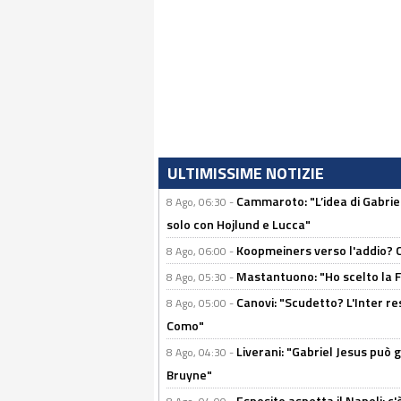
ULTIMISSIME NOTIZIE
Cammaroto: "L’idea di Gabrie
8 Ago, 06:30 -
solo con Hojlund e Lucca"
Koopmeiners verso l'addio? C'è
8 Ago, 06:00 -
Mastantuono: "Ho scelto la Fi
8 Ago, 05:30 -
Canovi: "Scudetto? L'Inter re
8 Ago, 05:00 -
Como"
Liverani: "Gabriel Jesus può g
8 Ago, 04:30 -
Bruyne"
Esposito aspetta il Napoli: c