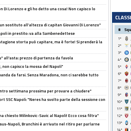
n Di Lorenzo e gli ho detto una cosa! Non capisco lo
CLASS
n sostituto all’altezza di capitan Giovanni Di Lorenzo"
#
Sq
Napoli in prestito: va alla Sambenedettese
1º
stagione storta può capitare, ma è forte! Si prenderà la
2º
3º
s" all'asta: prezzo di partenza da favola
4º
, non capisco la mossa del Napoli"
5º
6º
omanda da farsi. Senza Maradona, non ci sarebbe tutto
7º
8º
contro settimana prossima per provare a chiudere"
9º
port SSC Napoli: "Neres ha svolto parte della sessione con
10º
11º
ha chiesto Milinkovic-Savic al Napoli! Ecco cosa filtra"
12º
13º
us-Napoli, Branchini è arrivato nel ritiro per parlarne
14º