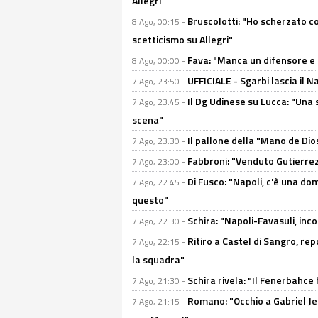
Allegri"
Bruscolotti: "Ho scherzato co
8 Ago, 00:15 -
scetticismo su Allegri"
Fava: "Manca un difensore e u
8 Ago, 00:00 -
UFFICIALE - Sgarbi lascia il 
7 Ago, 23:50 -
Il Dg Udinese su Lucca: "Una 
7 Ago, 23:45 -
scena"
Il pallone della "Mano de Dio
7 Ago, 23:30 -
Fabbroni: "Venduto Gutierrez
7 Ago, 23:00 -
Di Fusco: "Napoli, c'è una d
7 Ago, 22:45 -
questo"
Schira: "Napoli-Favasuli, in
7 Ago, 22:30 -
Ritiro a Castel di Sangro, re
7 Ago, 22:15 -
la squadra"
Schira rivela: "Il Fenerbahce 
7 Ago, 21:30 -
Romano: "Occhio a Gabriel Jes
7 Ago, 21:15 -