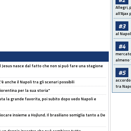
Allegri,
all'Ajax
#3
al Napoli
#4
mercato 
almeno t
l Jesus nasce dal fatto che non si può fare una stagione
#5
accordo 
 anche il Napoli tra gli scenari possibili
tra Napo
orentina per la sua storia"
sta la grande favorita, poi subito dopo vedo Napoli e
iocare insieme a Hojlund. Il brasiliano somiglia tanto a De
'è un doppio incastro che può cambiare tutto