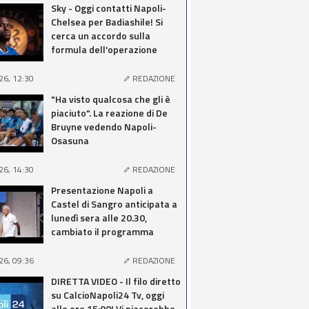
Sky - Oggi contatti Napoli-
Chelsea per Badiashile! Si
cerca un accordo sulla
formula dell'operazione
26, 12:30
REDAZIONE
"Ha visto qualcosa che gli è
piaciuto". La reazione di De
Bruyne vedendo Napoli-
Osasuna
26, 14:30
REDAZIONE
Presentazione Napoli a
Castel di Sangro anticipata a
lunedì sera alle 20.30,
cambiato il programma
26, 09:36
REDAZIONE
DIRETTA VIDEO - Il filo diretto
su CalcioNapoli24 Tv, oggi
alle ore 15:00! Vi piacerebbe