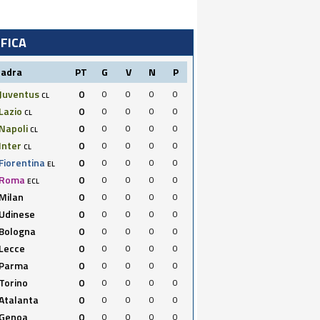
IFICA
uadra
PT
G
V
N
P
Juventus
0
0
0
0
0
CL
Lazio
0
0
0
0
0
CL
Napoli
0
0
0
0
0
CL
Inter
0
0
0
0
0
CL
Fiorentina
0
0
0
0
0
EL
Roma
0
0
0
0
0
ECL
Milan
0
0
0
0
0
Udinese
0
0
0
0
0
Bologna
0
0
0
0
0
Lecce
0
0
0
0
0
Parma
0
0
0
0
0
Torino
0
0
0
0
0
Atalanta
0
0
0
0
0
Genoa
0
0
0
0
0