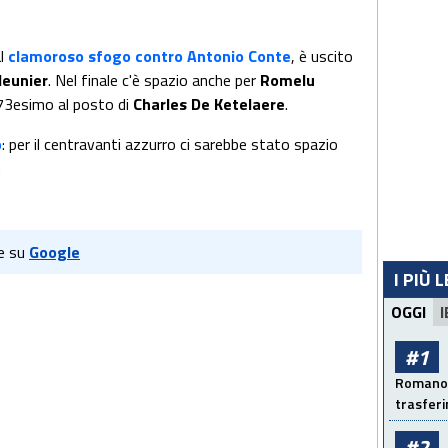
al
clamoroso sfogo contro Antonio Conte
, è uscito
eunier
. Nel finale c'è spazio anche per
Romelu
l 73esimo al posto di
Charles De Ketelaere
.
o
: per il centravanti azzurro ci sarebbe stato spazio
.
e su
Google
I PIÙ 
OGGI
I
#1
Romano: 
trasfer
#2