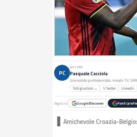
AUTORE
PC
Pasquale Cacciola
Giornalista professionista. Inviato TV, S
Tutti gli articoli →
𝕏 Twitter
LinkedIn
Google
Discover
Fonti prefe
Seguici su
Amichevole Croazia-Belgio