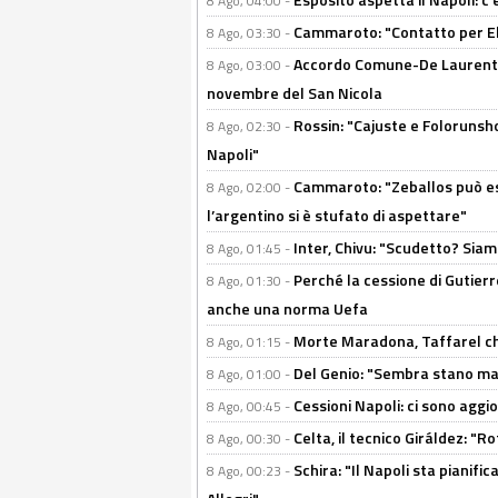
8 Ago, 04:00 -
Cammaroto: "Contatto per Elm
8 Ago, 03:30 -
Accordo Comune-De Laurentiis
8 Ago, 03:00 -
novembre del San Nicola
Rossin: "Cajuste e Folorunsh
8 Ago, 02:30 -
Napoli"
Cammaroto: "Zeballos può esse
8 Ago, 02:00 -
l’argentino si è stufato di aspettare"
Inter, Chivu: "Scudetto? Siam
8 Ago, 01:45 -
Perché la cessione di Gutierre
8 Ago, 01:30 -
anche una norma Uefa
Morte Maradona, Taffarel cho
8 Ago, 01:15 -
Del Genio: "Sembra stano ma è 
8 Ago, 01:00 -
Cessioni Napoli: ci sono agg
8 Ago, 00:45 -
Celta, il tecnico Giráldez: "
8 Ago, 00:30 -
Schira: "Il Napoli sta pianifi
8 Ago, 00:23 -