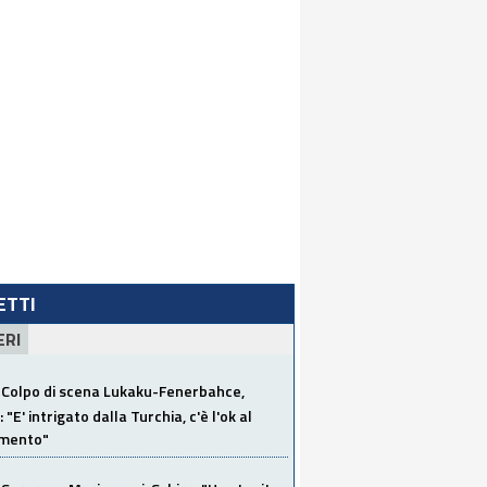
LETTI
ERI
Colpo di scena Lukaku-Fenerbahce,
"E' intrigato dalla Turchia, c'è l'ok al
imento"