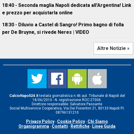
18:40 - Seconda maglia Napoli dedicata all'Argentina! Link
e prezzo per acquistarla online
18:30 - Diluvio a Castel di Sangro! Primo bagno di folla
per De Bruyne, si rivede Neres | VIDEO
Altre Notizie »
CalcioNapoli24.it
testata giornalistica n.46 aut. Tribunale di Napoli del
18/06/2010 - N. registrazione ROC-27006.
Direttore responsabile: Salvatore Passante
Social Multiservice Cooperativa, Via Dei Fiorentini 21, 80133 Napoli P.I.
08796131210
Privacy Policy
Cookie Policy
Chi Siamo
-
-
Organigramma
Contatti
Rettifiche
Linee Guida
-
-
-