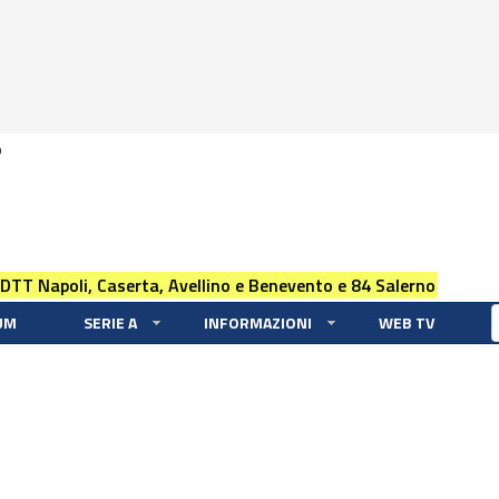
0
 DTT Napoli, Caserta, Avellino e Benevento e 84 Salerno
UM
SERIE A
INFORMAZIONI
WEB TV