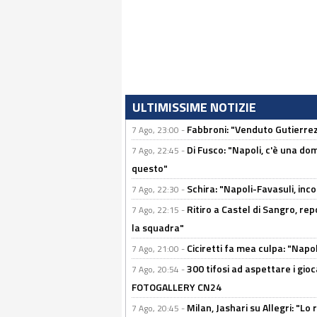
ULTIMISSIME NOTIZIE
Fabbroni: "Venduto Gutierrez
7 Ago, 23:00 -
Di Fusco: "Napoli, c'è una d
7 Ago, 22:45 -
questo"
Schira: "Napoli-Favasuli, in
7 Ago, 22:30 -
Ritiro a Castel di Sangro, re
7 Ago, 22:15 -
la squadra"
Ciciretti fa mea culpa: "Napo
7 Ago, 21:00 -
300 tifosi ad aspettare i gioc
7 Ago, 20:54 -
FOTOGALLERY CN24
Milan, Jashari su Allegri: "L
7 Ago, 20:45 -