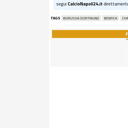
segui
CalcioNapoli24.it
direttament
TAGS
BORUSSIA DORTMUND
BENFICA
CH