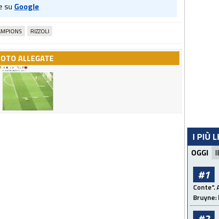
e su
Google
AMPIONS
RIZZOLI
FOTO ALLEGATE
I PIÙ 
OGGI
I
#1
Conte". 
Bruyne: 
#2