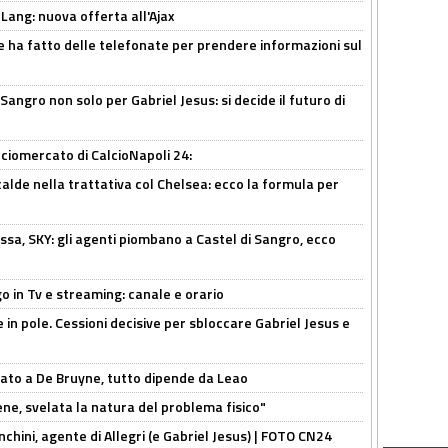
 Lang: nuova offerta all'Ajax
e ha fatto delle telefonate per prendere informazioni sul
 Sangro non solo per Gabriel Jesus: si decide il futuro di
ciomercato di CalcioNapoli 24:
calde nella trattativa col Chelsea: ecco la formula per
ssa, SKY: gli agenti piombano a Castel di Sangro, ecco
o in Tv e streaming: canale e orario
e in pole. Cessioni decisive per sbloccare Gabriel Jesus e
sato a De Bruyne, tutto dipende da Leao
e, svelata la natura del problema fisico"
chini, agente di Allegri (e Gabriel Jesus) | FOTO CN24