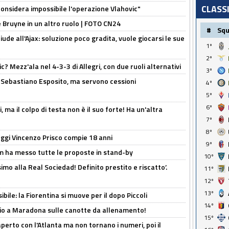
CLASS
considera impossibile l'operazione Vlahovic"
De Bruyne in un altro ruolo | FOTO CN24
#
Sq
de all'Ajax: soluzione poco gradita, vuole giocarsi le sue
1º
2º
? Mezz'ala nel 4-3-3 di Allegri, con due ruoli alternativi
3º
a Sebastiano Esposito, ma servono cessioni
4º
5º
6º
, ma il colpo di testa non è il suo forte! Ha un'altra
7º
8º
ggi Vincenzo Prisco compie 18 anni
9º
 ha messo tutte le proposte in stand-by
10º
imo alla Real Sociedad! Definito prestito e riscatto’.
11º
12º
13º
ibile: la Fiorentina si muove per il dopo Piccoli
14º
o a Maradona sulle canotte da allenamento!
15º
erto con l'Atlanta ma non tornano i numeri, poi il