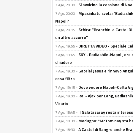
Si avvicina la cessione di Noa
7 Ago, 20:30 -
Mpasinkatu svela: "Badiashil
7 Ago, 20:20 -
Napoli"
Schira: "Branchini a Castel Di
7 Ago, 20:15 -
un altro azzurro"
DIRETTA VIDEO - Speciale Cal
7 Ago, 19:55 -
SKY - Badiashile-Napoli, ore 
7 Ago, 19:45 -
chiudere
Gabriel Jesus e rinnovo Angui
7 Ago, 19:30 -
cosa filtra
Dove vedere Napoli-Celta Vig
7 Ago, 19:15 -
Rai - Ajax per Lang, Badiashil
7 Ago, 19:00 -
Vicario
Il Galatasaray resta interes
7 Ago, 18:45 -
Modugno: "McTominay sta ben
7 Ago, 18:30 -
A Castel di Sangro anche Bran
7 Ago, 18:30 -