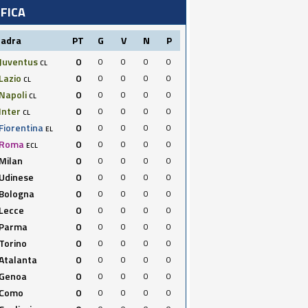
IFICA
uadra
PT
G
V
N
P
Juventus
0
0
0
0
0
CL
Lazio
0
0
0
0
0
CL
Napoli
0
0
0
0
0
CL
Inter
0
0
0
0
0
CL
Fiorentina
0
0
0
0
0
EL
Roma
0
0
0
0
0
ECL
Milan
0
0
0
0
0
Udinese
0
0
0
0
0
Bologna
0
0
0
0
0
Lecce
0
0
0
0
0
Parma
0
0
0
0
0
Torino
0
0
0
0
0
Atalanta
0
0
0
0
0
Genoa
0
0
0
0
0
Como
0
0
0
0
0