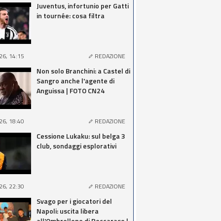
Juventus, infortunio per Gatti
in tournée: cosa filtra
26, 14:15
REDAZIONE
Non solo Branchini: a Castel di
Sangro anche l'agente di
Anguissa | FOTO CN24
26, 18:40
REDAZIONE
Cessione Lukaku: sul belga 3
club, sondaggi esplorativi
26, 22:30
REDAZIONE
Svago per i giocatori del
Napoli: uscita libera
all'Ombrellone di Roccaraso |