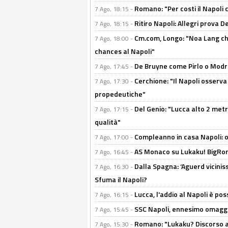
Romano: "Per costi il Napoli 
7 Ago, 18:15 -
Ritiro Napoli: Allegri prova 
7 Ago, 18:15 -
Cm.com, Longo: "Noa Lang chiu
7 Ago, 18:00 -
chances al Napoli"
De Bruyne come Pirlo o Modric
7 Ago, 17:45 -
Cerchione: "Il Napoli osserv
7 Ago, 17:30 -
propedeutiche"
Del Genio: "Lucca alto 2 metri
7 Ago, 17:15 -
qualità"
Compleanno in casa Napoli: o
7 Ago, 17:00 -
AS Monaco su Lukaku! BigRom
7 Ago, 16:45 -
Dalla Spagna: ‘Aguerd viciniss
7 Ago, 16:30 -
Sfuma il Napoli?
Lucca, l'addio al Napoli è poss
7 Ago, 16:15 -
SSC Napoli, ennesimo omaggi
7 Ago, 15:45 -
Romano: "Lukaku? Discorso ap
7 Ago, 15:30 -