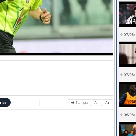
07/08/
07/08/
🖶 Stampa
A−
A+
rite
06/08/