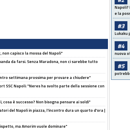
Napoli? 
e la pos
#3
Lukaku p
#4
, non capisco la mossa del Napoli"
nuova of
omanda da farsi. Senza Maradona, non ci sarebbe tutto
#5
potrebbe
contro settimana prossima per provare a chiudere"
port SSC Napoli: "Neres ha svolto parte della sessione con
li, cosa è successo? Non bisogna pensare ai soldi"
atori del Napoli in piazza, l'incontro dura un quarto d'ora |
o rispetto, ma Amorim vuole dominare"