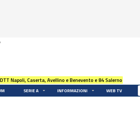
0
 DTT Napoli, Caserta, Avellino e Benevento e 84 Salerno
UM
SERIE A
INFORMAZIONI
WEB TV