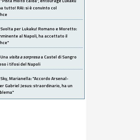
"Pista molto calda", entourage Lukaku
 tutto! RAI: si è convinto col
ahce
Svolta per Lukaku! Romano e Moretto:
mminente al Napoli, ha accettato il
hce"
Una
visita a sorpresa
a Castel di Sangro
so i tifosi del Napoli
Sky, Marianella: "Accordo Arsenal-
er Gabriel Jesus: straordinario, ha un
oblema"