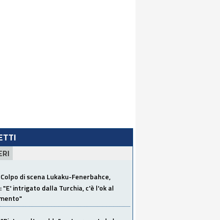
LETTI
ERI
Colpo di scena Lukaku-Fenerbahce,
"E' intrigato dalla Turchia, c'è l'ok al
imento"