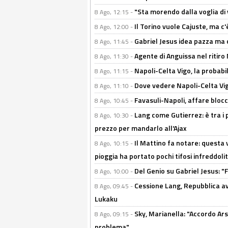
"Sta morendo dalla voglia di 
8 Ago, 12:15 -
Il Torino vuole Cajuste, ma c
8 Ago, 12:00 -
Gabriel Jesus idea pazza ma c
8 Ago, 11:45 -
Agente di Anguissa nel ritiro 
8 Ago, 11:30 -
Napoli-Celta Vigo, la probabi
8 Ago, 11:15 -
Dove vedere Napoli-Celta Vig
8 Ago, 11:10 -
Favasuli-Napoli, affare bloc
8 Ago, 10:45 -
Lang come Gutierrez: è tra i p
8 Ago, 10:30 -
prezzo per mandarlo all'Ajax
Il Mattino fa notare: questa v
8 Ago, 10:15 -
pioggia ha portato pochi tifosi infreddolit
Del Genio su Gabriel Jesus: "F
8 Ago, 10:00 -
Cessione Lang, Repubblica avv
8 Ago, 09:45 -
Lukaku
Sky, Marianella: "Accordo Ars
8 Ago, 09:15 -
problema"