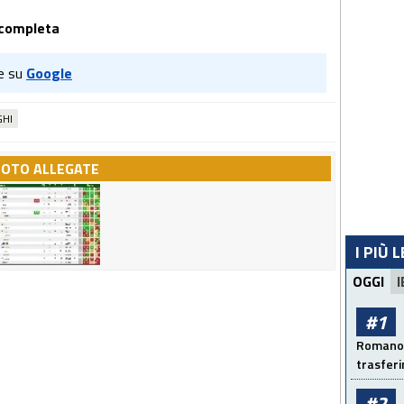
a completa
e su
Google
GHI
FOTO ALLEGATE
I PIÙ 
OGGI
I
#1
Romano: 
trasfer
#2