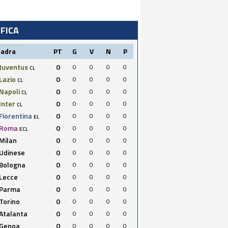
IFICA
uadra
PT
G
V
N
P
Juventus
0
0
0
0
0
CL
Lazio
0
0
0
0
0
CL
Napoli
0
0
0
0
0
CL
Inter
0
0
0
0
0
CL
Fiorentina
0
0
0
0
0
EL
Roma
0
0
0
0
0
ECL
Milan
0
0
0
0
0
Udinese
0
0
0
0
0
Bologna
0
0
0
0
0
Lecce
0
0
0
0
0
Parma
0
0
0
0
0
Torino
0
0
0
0
0
Atalanta
0
0
0
0
0
Genoa
0
0
0
0
0