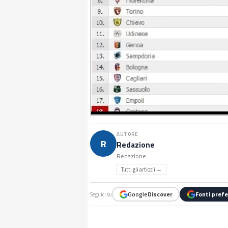
AUTORE
R
Redazione
Redazione
Tutti gli articoli →
Google
Discover
Fonti prefe
Seguici su