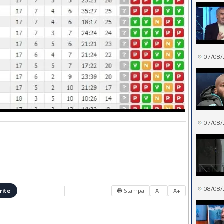
07/08/
07/08/
08/08/
🖶 Stampa
A−
A+
rite