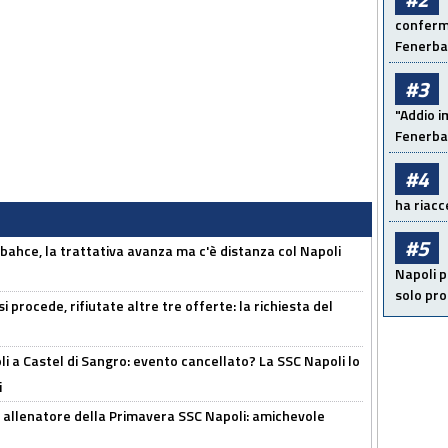
conferma
Fenerb
#3
"Addio i
Fenerba
#4
ha riacce
#5
bahce, la trattativa avanza ma c'è distanza col Napoli
Napoli p
solo pr
 procede, rifiutate altre tre offerte: la richiesta del
 a Castel di Sangro: evento cancellato? La SSC Napoli lo
i
 allenatore della Primavera SSC Napoli: amichevole