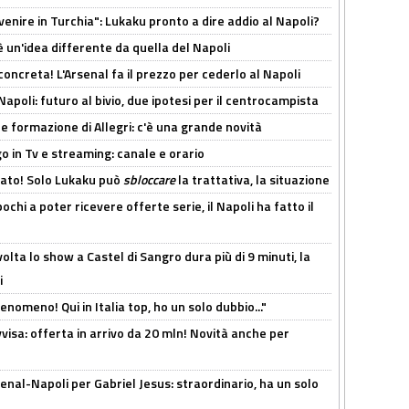
venire in Turchia": Lukaku pronto a dire addio al Napoli?
'è un'idea differente da quella del Napoli
oncreta! L'Arsenal fa il prezzo per cederlo al Napoli
Napoli: futuro al bivio, due ipotesi per il centrocampista
le formazione di Allegri: c'è una grande novità
o in Tv e streaming: canale e orario
cato! Solo Lukaku può
sbloccare
la trattativa, la situazione
ochi a poter ricevere offerte serie, il Napoli ha fatto il
olta lo show a Castel di Sangro dura più di 9 minuti, la
i
enomeno! Qui in Italia top, ho un solo dubbio..."
isa: offerta in arrivo da 20 mln! Novità anche per
enal-Napoli per Gabriel Jesus: straordinario, ha un solo