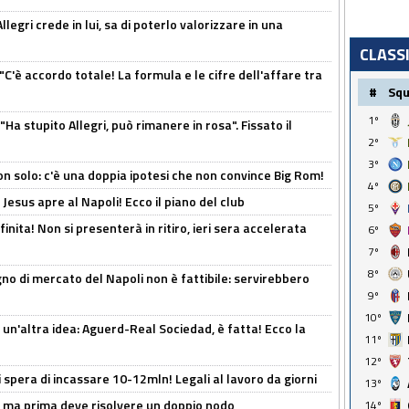
legri crede in lui, sa di poterlo valorizzare in una
CLASS
"C'è accordo totale! La formula e le cifre dell'affare tra
#
Sq
1º
Ha stupito Allegri, può rimanere in rosa". Fissato il
2º
3º
n solo: c'è una doppia ipotesi che non convince Big Rom!
4º
Jesus apre al Napoli! Ecco il piano del club
5º
inita! Non si presenterà in ritiro, ieri sera accelerata
6º
7º
8º
no di mercato del Napoli non è fattibile: servirebbero
9º
10º
un'altra idea: Aguerd-Real Sociedad, è fatta! Ecco la
11º
12º
spera di incassare 10-12mln! Legali al lavoro da giorni
13º
s, ma prima deve risolvere un doppio nodo
14º