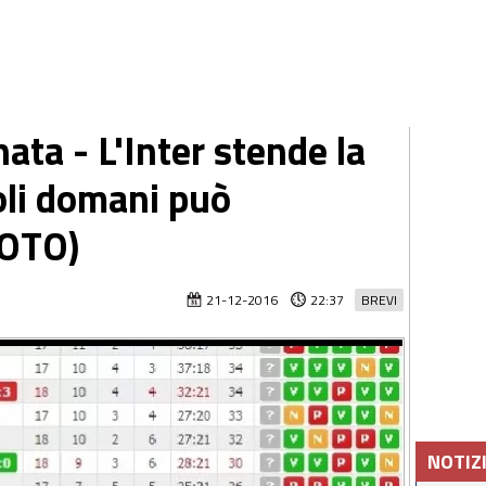
nata - L'Inter stende la
oli domani può
FOTO)
21-12-2016
22:37
BREVI
NOTIZ