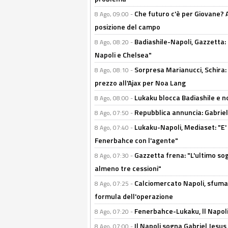
Che futuro c'è per Giovane? Al
8 Ago, 09:00 -
posizione del campo
Badiashile-Napoli, Gazzetta: 
8 Ago, 08:20 -
Napoli e Chelsea"
Sorpresa Marianucci, Schira: "
8 Ago, 08:10 -
prezzo all'Ajax per Noa Lang
Lukaku blocca Badiashile e no
8 Ago, 08:00 -
Repubblica annuncia: Gabriel 
8 Ago, 07:50 -
Lukaku-Napoli, Mediaset: "E' f
8 Ago, 07:40 -
Fenerbahce con l'agente"
Gazzetta frena: "L'ultimo sog
8 Ago, 07:30 -
almeno tre cessioni"
Calciomercato Napoli, sfuma 
8 Ago, 07:25 -
formula dell'operazione
Fenerbahce-Lukaku, ll Napoli 
8 Ago, 07:20 -
Il Napoli sogna Gabriel Jesu
8 Ago, 07:00 -