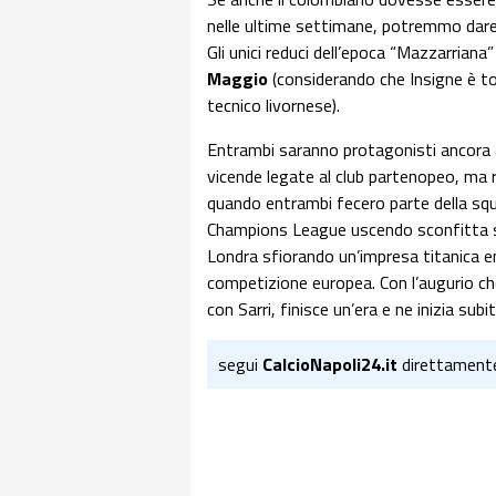
nelle ultime settimane, potremmo dare 
Gli unici reduci dell’epoca “Mazzarriana
Maggio
(considerando che Insigne è tor
tecnico livornese).
Entrambi saranno protagonisti ancora a 
vicende legate al club partenopeo, ma res
quando entrambi fecero parte della squa
Champions League uscendo sconfitta so
Londra sfiorando un’impresa titanica en
competizione europea. Con l’augurio che
con Sarri, finisce un’era e ne inizia sub
segui
CalcioNapoli24.it
direttament