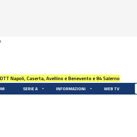
0
 DTT Napoli, Caserta, Avellino e Benevento e 84 Salerno
UM
SERIE A
INFORMAZIONI
WEB TV