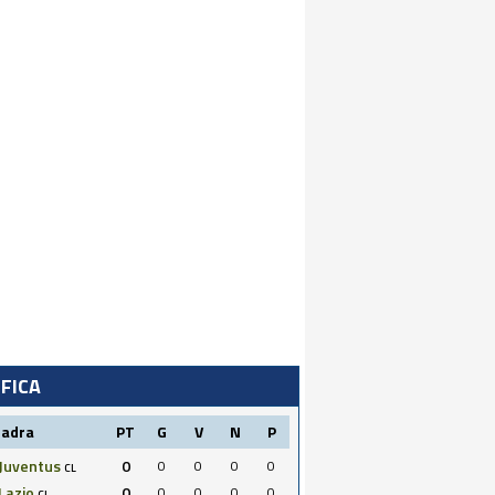
IFICA
uadra
PT
G
V
N
P
Juventus
0
0
0
0
0
CL
Lazio
0
0
0
0
0
CL