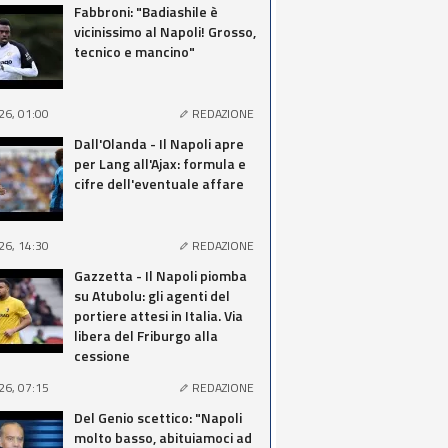
Fabbroni: "Badiashile è
vicinissimo al Napoli! Grosso,
tecnico e mancino"
26, 01:00
REDAZIONE
Dall'Olanda - Il Napoli apre
per Lang all'Ajax: formula e
cifre dell'eventuale affare
26, 14:30
REDAZIONE
Gazzetta - Il Napoli piomba
su Atubolu: gli agenti del
portiere attesi in Italia. Via
libera del Friburgo alla
cessione
26, 07:15
REDAZIONE
Del Genio scettico: "Napoli
molto basso, abituiamoci ad