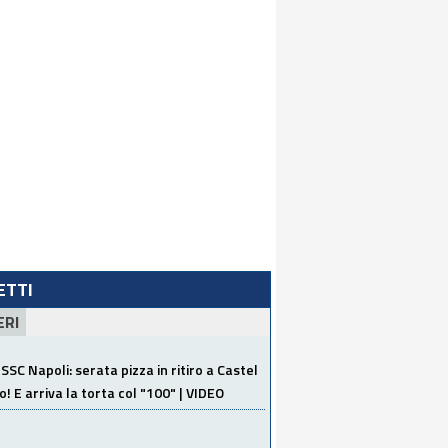
LETTI
ERI
SSC Napoli: serata pizza in ritiro a Castel
o! E arriva la torta col "100" | VIDEO