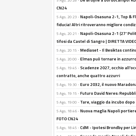
5 Ago, 20:28 -
CN24
Napoli-Osasuna 2-1, Top & Fl
5 Ago, 20:23 -
fiducia! Altri ritroveranno migliore condi
Napoli-Osasuna 2-1 (27' Polita
5 Ago, 20:21 -
tifosi da Castel di Sangro | DIRETTA VIDE
Mediaset - Il Besiktas contin
5 Ago, 20:15 -
Elmas può tornare in azzurro:
5 Ago, 20:00 -
Scadenze 2027, occhio all'occ
5 Ago, 19:45 -
contratto, anche quattro azzurri
Euro 2032, il nuovo Maradon
5 Ago, 19:30 -
Futuro David Neres: Repubbli
5 Ago, 19:15 -
Tare, viaggio da incubo dopo i 
5 Ago, 19:00 -
Nuova maglia Napoli portiere
5 Ago, 18:46 -
FOTO CN24
CdM - Ipotesi Brondby per Li
5 Ago, 18:45 -