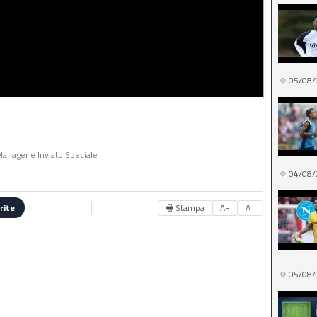
05/08/
 Manager e Inviato Speciale
04/08/
🖶 Stampa
A−
A+
rite
05/08/