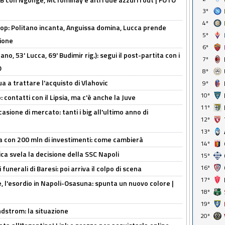
3º
4º
op: Politano incanta, Anguissa domina, Lucca prende
5º
zione
6º
no, 53' Lucca, 69' Budimir rig.): segui il post-partita con i
7º
O
8º
ua a trattare l'acquisto di Vlahovic
9º
10º
 contatti con il Lipsia, ma c'è anche la Juve
11º
asione di mercato: tanti i big all'ultimo anno di
12º
13º
a con 200 mln di investimenti: come cambierà
14º
ca svela la decisione della SSC Napoli
15º
16º
funerali di Baresi: poi arriva il colpo di scena
17º
, l'esordio in Napoli-Osasuna: spunta un nuovo colore |
18º
19º
ndstrom: la situazione
20º