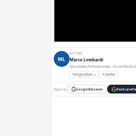
AUTORE
ML
Marco Lombardi
Giornalista Professionista · Social Media
Tutti gli articoli →
𝕏 Twitter
Google
Discover
Fonti prefe
Seguici su