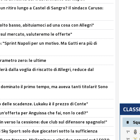
un ritiro lungo a Castel di Sangro? Il sindaco Caruso:
olto basso, abituiamoci ad una cosa con Allegri"
 è sul mercato, valuteremo le offerte"
: "Sprint Napoli per un motivo. Ma Gatti era più di
arametro zero: le ultime
à dalla voglia di riscatto di Allegri, reduce dal
 dominato il primo tempo, ma aveva tanti titolari! Sono
o delle scadenze. Lukaku è il prezzo di Conte"
CLASS
un'offerta per Anguissa che fai, non lo cedi?"
n verso la cessione: due club sul difensore spagnolo!"
#
Sq
 Sky Sport: solo due giocatori sotto la sufficienza
1º
2º
 con Ngonge, McTominay e altri due azzurri out | FOTO