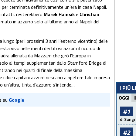
per terminata definitivamente un’era in casa Napoli.
” infatti, resterebbero
Marek Hamsik
e
Christian
nato in azzurro solo all’ultimo anno al Napoli del
lungo (per i prossimi 3 anni l’esterno vicentino) delle
ta vivo nelle menti dei tifosi azzurri il ricordo di
dra allenata da Mazzarri che girò l’Europa in
lo ai tempi supplementari dallo Stamford Bridge di
trando nei quarti di finale della massima
 i due capitani azzurri riescano a ripetere tale impresa
ito un’altra, tinta d’azzurro s’intende…
I PIÙ 
OGGI
I
e su
Google
#1
di Sangr
#2