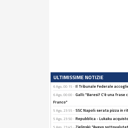
ULTIMISSIME NOTIZIE
Il Tribunale Federale accoglie 
6 Ago, 00:15 -
Galli: "Baresi? C'è una frase
6 Ago, 00:00 -
Franco"
SSC Napoli: serata pizza in ri
5 Ago, 23:55 -
Repubblica - Lukaku acquisto
5 Ago, 23:50 -
Zielinski: "Avevo sottovaluta
5 Ago, 23:45 -