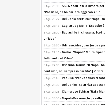
SSC Napoli lascia Dimaro per 
5 Ago, 23:35 -
"Possibile, ne ho parlato oggi con ADL"
Del Genio scettico: "Napoli m
5 Ago, 23:27 -
Cagliari, dg Melli: "Esposito
5 Ago, 23:15 -
Badiashile in chiusura, Scotto
5 Ago, 23:00 -
un'idea"
Udinese, idea Juan Jesus a p
5 Ago, 22:30 -
Garbo: "Napoli? Molto dipender
5 Ago, 22:15 -
fallimento al Milan"
Osasuna, Ramis: "Il Napoli ha
5 Ago, 22:00 -
contento, noi sempre in partita" | VIDEO
Pedullà: "Per Zeballos ci son
5 Ago, 21:45 -
Del Genio: "Se arriva adesso 
5 Ago, 21:30 -
Clamoroso Schira: "Rafa Mari
5 Ago, 21:23 -
Napoli-Osasuna, le pagelle di
5 Ago, 21:00 -
De Bruyne a bordocampo! KDB