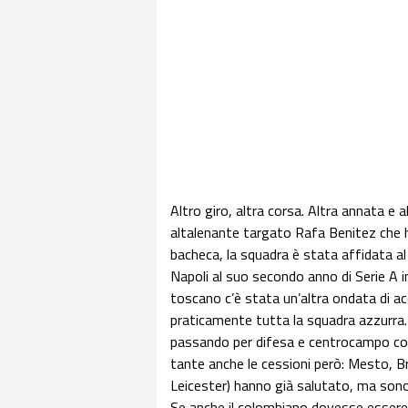
Altro giro, altra corsa. Altra annata e a
altalenante targato Rafa Benitez che ha
bacheca, la squadra è stata affidata al
Napoli al suo secondo anno di Serie A in
toscano c’è stata un’altra ondata di ac
praticamente tutta la squadra azzurra. A 
passando per difesa e centrocampo con 
tante anche le cessioni però: Mesto, Br
Leicester) hanno già salutato, ma sono 
Se anche il colombiano dovesse essere