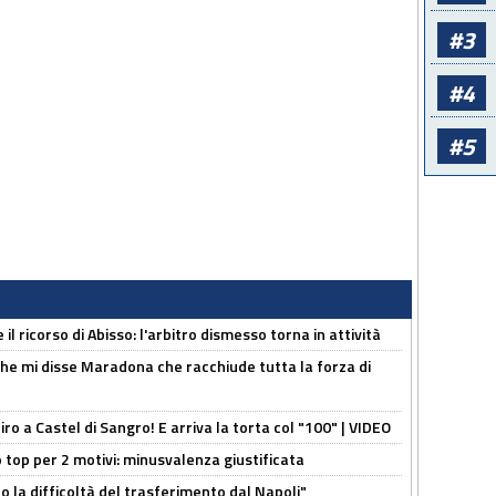
#3
#4
#5
il ricorso di Abisso: l'arbitro dismesso torna in attività
 che mi disse Maradona che racchiude tutta la forza di
tiro a Castel di Sangro! E arriva la torta col "100" | VIDEO
 top per 2 motivi: minusvalenza giustificata
to la difficoltà del trasferimento dal Napoli"