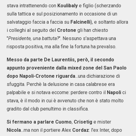
stava intrattenendo con
Koulibaly
e figlio (scherzando
sulla tattica e sul posizionamento in occasione di un
salvataggio faccia a faccia su
Falcinelli
), e soltanto allora
i colleghi al seguito del
Crotone
gli han chiesto
"
Presidente, una battuta?
". Nessuno s'aspettava una
risposta positiva, ma alla fine la fortuna ha prevalso.
Messo da parte De Laurentiis, però, il secondo
appunto proveniente dalla mixed zone del San Paolo
dopo Napoli-Crotone riguarda
...una dichiarazione di
sfuggita. Perchè la delusione in casa calabrese era
palpabile e si notava eccome: perdere contro il
Napoli
ci
stava, è il modo in cui è avvenuto che non è stato molto
gradito dal club penultimo in classifica.
Si fermano a parlare
Cuomo
,
Crisetig
e mister
Nicola
...ma non il portiere Alex
Cordaz
: l'ex Inter, dopo