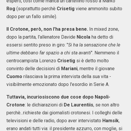
esperti, così come manca un cartellino rosso a Marko
Rog
(soprattutto perchè
Crisetig
viene ammonito subito
dopo per un fallo simile).
Il Crotone, però, non l'ha presa bene.
In mixed zone,
dopo la partita, l'allenatore Davide
Nicola
ha detto di
essersi sentito preso in giro: "
Si ha la sensazione che le
ultime debbano far spazio a chi sta avanti
". Nemmeno il
centrocampista Lorenzo
Crisetig
si è detto molto
convinto delle decisioni di
Mariani
, mentre il giovane
Cuomo
rilasciava la prima intervista della sua vita -
visibilmente emozionato dopo l'esordio in Serie A.
Tuttavia, incuriosiscono due cose dopo Napoli-
Crotone
: le dichiarazioni di
De Laurentiis
, se non altro
perchè...richieste dai giornalisti crotonesi. I colleghi delle
televisioni e delle radio, dopo aver intervistato
Hamsik
,
erano andati tutti via: il presidente azzurro, con moglie, si