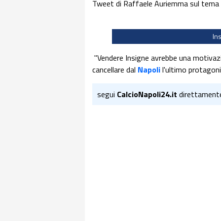
Tweet di Raffaele Auriemma sul tema 
In
"Vendere Insigne avrebbe una motivazio
cancellare dal
Napoli
l'ultimo protago
segui
CalcioNapoli24.it
direttament