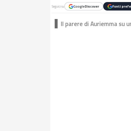
Google
Discover
Fonti prefe
Seguici su
Il parere di Auriemma su u