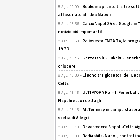
Beukema pronto tra tre setti
8 Ago, 19:00 -
affascinato all'idea Napoli
CalcioNapoli24 su Google in "
8 Ago, 18:56 -
notizie più importanti!
Palinsesto CN24 TV, la progr
8 Ago, 18:50 -
19.30
Gazzetta.it - Lukaku-Fenerbah
8 Ago, 18:45 -
chiudere
Ci sono tre giocatori del Napo
8 Ago, 18:30 -
Celta
ULTIM'ORA Rai - Il Fenerbahce
8 Ago, 18:15 -
Napoli: ecco i dettagli
McTominay in campo stasera? 
8 Ago, 18:15 -
scelta di Allegri
Dove vedere Napoli-Celta Vig
8 Ago, 18:10 -
Badiashile-Napoli, contatti n
8 Ago, 18:00 -