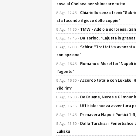
cosa al Chelsea per sbloccare tutto
Chiariello senza freni: "Gabri
8 Ago, 17:45 -
sta facendo il gioco delle coppie"
TMW - Addio a sorpresa: Gam
8 Ago, 17:30 -
Da Torino: "Cajuste in granata
8 Ago, 17:15 -
Schira: "Trattativa avanzata
8 Ago, 17:00 -
con opzione"
Romano e Moretto: "Napoli in
8 Ago, 16:45 -
l'agente"
Accordo totale con Lukaku! Ro
8 Ago, 16:30 -
Yildirim"
De Bruyne, Neres e Gilmour in
8 Ago, 16:30 -
Ufficiale: nuova avventura per
8 Ago, 16:15 -
Primavera Napoli-Portici 1-3,
8 Ago, 15:45 -
Dalla Turchia: il Fenerbahce 
8 Ago, 15:30 -
Lukaku