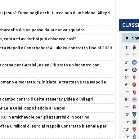
el Jesus? Fumo negli occhi. Lucca non è un bidone. Allegri
CLASS
bardella è a un passo dalla nuova squadra
#
Sq
, contatti avviati: si può chiudere così"
 tra Napoli e Fenerbahce! A Lukaku contratto fino al 2028
1º
2º
3º
 corsa per Gabriel Jesus! C'è stato un incontro con
4º
5º
mano e Moretto: "È iniziata la trattativa tra Napoli e
6º
7º
 campo contro il Celta stasera? L'idea di Allegri
8º
9º
 Lele Oriali dopo l'addio al Napoli
10º
 KO in amichevole per gli azzurrini di Nocerino
11º
offre 6 milioni di euro al Napoli! Contratto biennale per
12º
13º