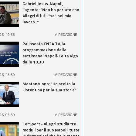
Gabriel Jesus-Napoli,
l'agente: "Non ho parlato con
Allegri di lui, i "se" nel mio
lavoro..."
26, 19:55
REDAZIONE
Palinsesto CN24 TV, la
programmazione della
settimana: Napoli-Celta Vigo
dalle 19.30
26, 18:50
REDAZIONE
Mastantuono: "Ho scelto la
Fiorentina per la sua storia"
26, 05:30
REDAZIONE
CorSport - Allegri studia tre
moduli per il suo Napoli: tutte
le formazioni che ha in mente