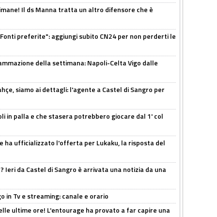
mane! Il ds Manna tratta un altro difensore che è
Fonti preferite": aggiungi subito CN24 per non perderti le
ammazione della settimana: Napoli-Celta Vigo dalle
çe, siamo ai dettagli: l'agente a Castel di Sangro per
li in palla e che stasera potrebbero giocare dal 1' col
 ha ufficializzato l'offerta per Lukaku, la risposta del
Ieri da Castel di Sangro è arrivata una notizia da una
o in Tv e streaming: canale e orario
elle ultime ore! L'entourage ha provato a far capire una