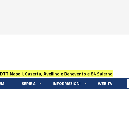
0
 DTT Napoli, Caserta, Avellino e Benevento e 84 Salerno
UM
SERIE A
INFORMAZIONI
WEB TV