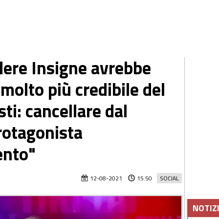
ere Insigne avrebbe
molto più credibile del
i: cancellare dal
protagonista
ento"
12-08-2021
15:50
SOCIAL
NOTIZ