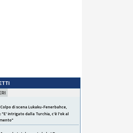
LETTI
ERI
Colpo di scena Lukaku-Fenerbahce,
"E' intrigato dalla Turchia, c'è l'ok al
imento"