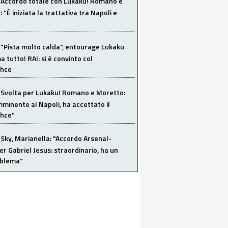
Accordo totale con Lukaku! Romano e
 "È iniziata la trattativa tra Napoli e
"Pista molto calda", entourage Lukaku
 tutto! RAI: si è convinto col
ahce
Svolta per Lukaku! Romano e Moretto:
mminente al Napoli, ha accettato il
hce"
Sky, Marianella: "Accordo Arsenal-
er Gabriel Jesus: straordinario, ha un
oblema"