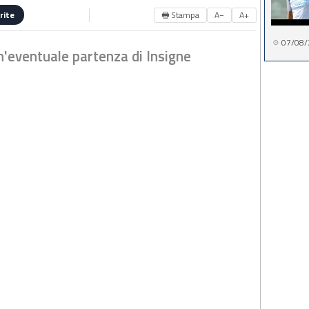
🖶 Stampa
A−
A+
rite
07/08/
n'eventuale partenza di Insigne