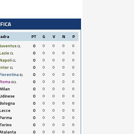
IFICA
uadra
PT
G
V
N
P
Juventus
0
0
0
0
0
CL
Lazio
0
0
0
0
0
CL
Napoli
0
0
0
0
0
CL
Inter
0
0
0
0
0
CL
Fiorentina
0
0
0
0
0
EL
Roma
0
0
0
0
0
ECL
Milan
0
0
0
0
0
Udinese
0
0
0
0
0
Bologna
0
0
0
0
0
Lecce
0
0
0
0
0
Parma
0
0
0
0
0
Torino
0
0
0
0
0
Atalanta
0
0
0
0
0