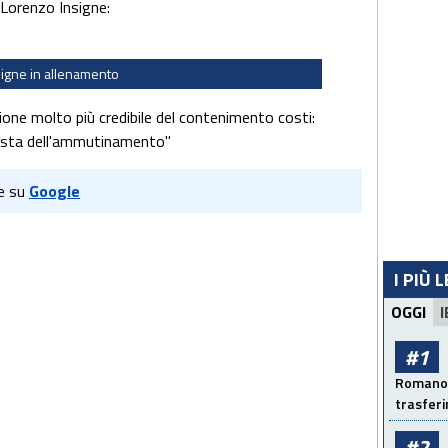
Lorenzo Insigne:
signe in allenamento
ne molto più credibile del contenimento costi:
nista dell'ammutinamento"
e su
Google
I PIÙ 
OGGI
I
#1
Romano: 
trasfer
#2