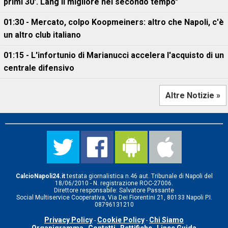
primi 30'. Lang il migliore nel secondo tempo"
01:30 - Mercato, colpo Koopmeiners: altro che Napoli, c'è
un altro club italiano
01:15 - L'infortunio di Marianucci accelera l'acquisto di un
centrale difensivo
Altre Notizie »
CalcioNapoli24.it
testata giornalistica n.46 aut. Tribunale di Napoli del
18/06/2010 - N. registrazione ROC-27006.
Direttore responsabile: Salvatore Passante
Social Multiservice Cooperativa, Via Dei Fiorentini 21, 80133 Napoli P.I.
08796131210
Privacy Policy
Cookie Policy
Chi Siamo
-
-