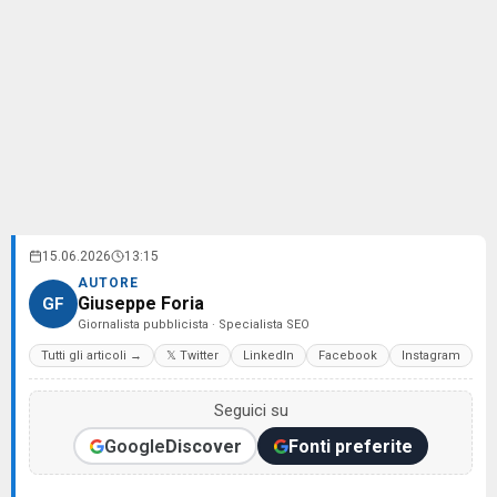
15.06.2026
13:15
AUTORE
Giuseppe Foria
GF
Giornalista pubblicista · Specialista SEO
Tutti gli articoli →
𝕏 Twitter
LinkedIn
Facebook
Instagram
Seguici su
Google
Discover
Fonti preferite