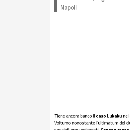
Napoli
Tiene ancora banco il
caso Lukaku
nel
Volturno nonostante l’ultimatum del clu
possibili provvedimenti.
Conseguenze c