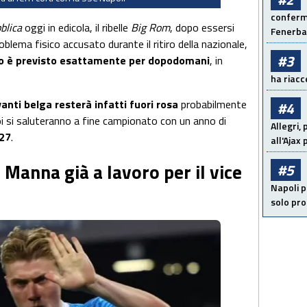
conferma
blica
oggi in edicola, il ribelle
Big Rom
, dopo essersi
Fenerb
problema fisico accusato durante il ritiro della nazionale,
#3
ro è previsto esattamente per dopodomani
, in
ha riacce
vanti belga resterà infatti fuori rosa
probabilmente
#4
poi si saluteranno a fine campionato con un anno di
Allegri,
27
.
all'Ajax
Manna già a lavoro per il vice
#5
Napoli p
solo pr