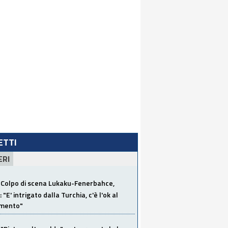
LETTI
ERI
Colpo di scena Lukaku-Fenerbahce,
"E' intrigato dalla Turchia, c'è l'ok al
imento"