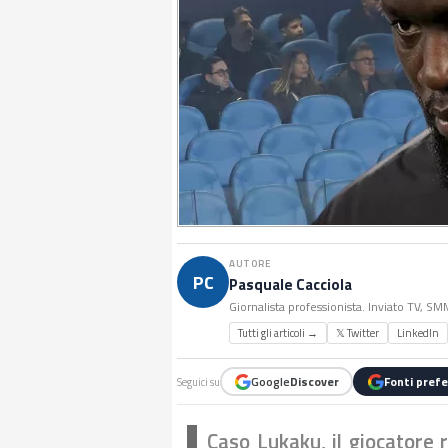
AUTORE
PC
Pasquale Cacciola
Giornalista professionista. Inviato TV, S
Tutti gli articoli →
𝕏 Twitter
LinkedIn
Google
Discover
Fonti prefe
Seguici su
Caso Lukaku, il giocatore 