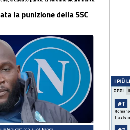
ta la punizione della SSC
I PIÙ 
OGGI
I
#1
Romano: 
trasfer
#2
ai ferri corti con la SSC Napoli