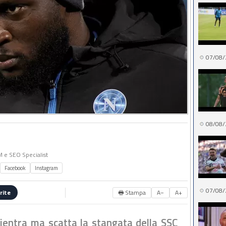
07/08/
08/08/
MM e SEO Specialist
Facebook
Instagram
07/08/
🖶 Stampa
A−
A+
rite
rientra ma scatta la stangata della SSC