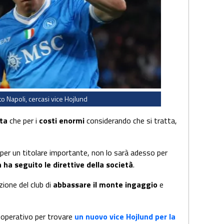
o Napoli, cercasi vice Hojlund
nta
che per i
costi enormi
considerando che si tratta,
er un titolare importante, non lo sarà adesso per
 ha seguito le direttive della società
.
zione del club di
abbassare il monte ingaggio
e
 operativo per trovare
un nuovo vice Hojlund per la