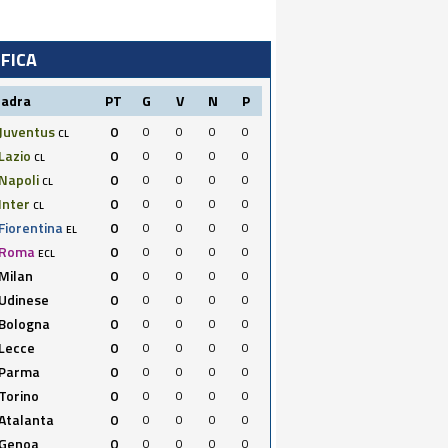
IFICA
uadra
PT
G
V
N
P
Juventus
0
0
0
0
0
CL
Lazio
0
0
0
0
0
CL
Napoli
0
0
0
0
0
CL
Inter
0
0
0
0
0
CL
Fiorentina
0
0
0
0
0
EL
Roma
0
0
0
0
0
ECL
Milan
0
0
0
0
0
Udinese
0
0
0
0
0
Bologna
0
0
0
0
0
Lecce
0
0
0
0
0
Parma
0
0
0
0
0
Torino
0
0
0
0
0
Atalanta
0
0
0
0
0
Genoa
0
0
0
0
0