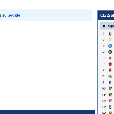
CLASS
e su
Google
#
Sq
1º
2º
3º
4º
5º
6º
7º
8º
9º
10º
11º
12º
13º
14º