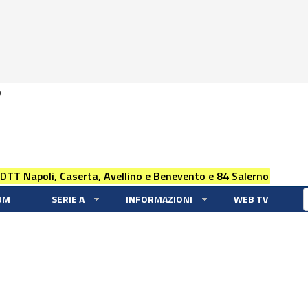
0
 DTT Napoli, Caserta, Avellino e Benevento e 84 Salerno
UM
SERIE A
INFORMAZIONI
WEB TV