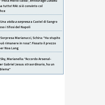
"Pista molto calda", entourage Lukaku
 tutto! RAI: si è convinto col
ahce
Una
visita a sorpresa
a Castel di Sangro
so i tifosi del Napoli
Sorpresa Marianucci, Schira: "Ha stupito
 può rimanere in rosa". Fissato il prezzo
 per Noa Lang
Sky, Marianella: "Accordo Arsenal-
er Gabriel Jesus: straordinario, ha un
oblema"