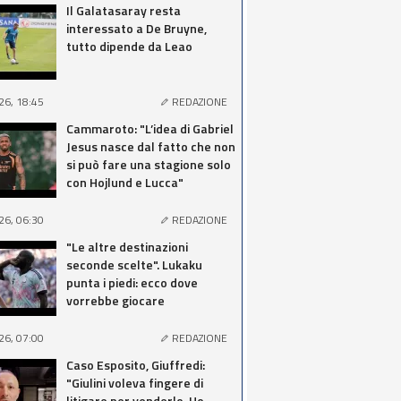
Il Galatasaray resta
interessato a De Bruyne,
tutto dipende da Leao
26, 18:45
REDAZIONE
Cammaroto: "L’idea di Gabriel
Jesus nasce dal fatto che non
si può fare una stagione solo
con Hojlund e Lucca"
26, 06:30
REDAZIONE
"Le altre destinazioni
seconde scelte". Lukaku
punta i piedi: ecco dove
vorrebbe giocare
26, 07:00
REDAZIONE
Caso Esposito, Giuffredi:
"Giulini voleva fingere di
litigare per venderlo. Ho