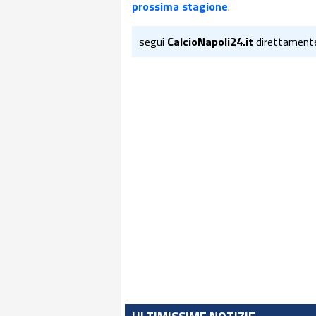
prossima stagione
.
segui
CalcioNapoli24.it
direttament