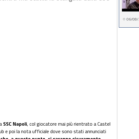
06/08/
la
SSC Napoli
, col giocatore mai più rientrato a Castel
b e poi la nota ufficiale dove sono stati annunciati
he, a questo punto, ci saranno sicuramente
.