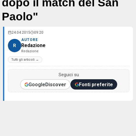
dopo il match del San
Paolo"
24.04.2015
09:20
AUTORE
Redazione
R
Redazione
Tutti gli articoli →
Seguici su
Google
Discover
Fonti preferite