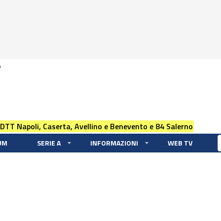
0
 DTT Napoli, Caserta, Avellino e Benevento e 84 Salerno
UM
SERIE A
INFORMAZIONI
WEB TV