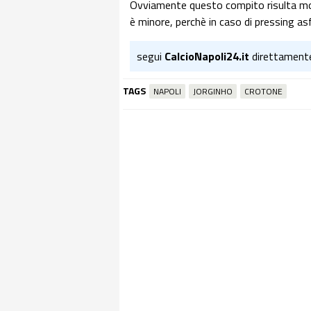
Ovviamente questo compito risulta mol
è minore, perchè in caso di pressing as
segui
CalcioNapoli24.it
direttament
TAGS
NAPOLI
JORGINHO
CROTONE