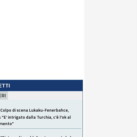
LETTI
ERI
Colpo di scena Lukaku-Fenerbahce,
"E' intrigato dalla Turchia, c'è l'ok al
imento"