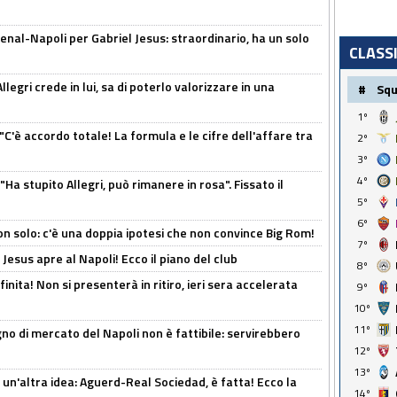
enal-Napoli per Gabriel Jesus: straordinario, ha un solo
CLASS
legri crede in lui, sa di poterlo valorizzare in una
#
Sq
1º
"C'è accordo totale! La formula e le cifre dell'affare tra
2º
3º
4º
Ha stupito Allegri, può rimanere in rosa". Fissato il
5º
6º
n solo: c'è una doppia ipotesi che non convince Big Rom!
7º
Jesus apre al Napoli! Ecco il piano del club
8º
inita! Non si presenterà in ritiro, ieri sera accelerata
9º
10º
11º
no di mercato del Napoli non è fattibile: servirebbero
12º
13º
un'altra idea: Aguerd-Real Sociedad, è fatta! Ecco la
14º