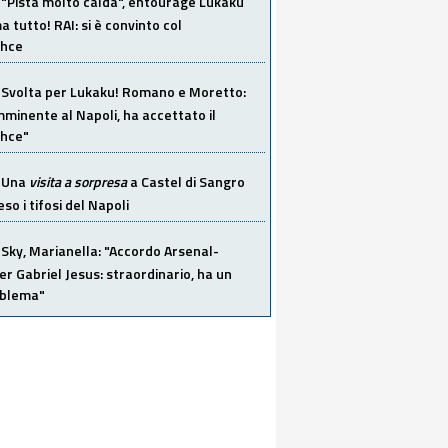
"Pista molto calda", entourage Lukaku
 tutto! RAI: si è convinto col
ahce
Svolta per Lukaku! Romano e Moretto:
mminente al Napoli, ha accettato il
hce"
Una
visita a sorpresa
a Castel di Sangro
so i tifosi del Napoli
Sky, Marianella: "Accordo Arsenal-
er Gabriel Jesus: straordinario, ha un
oblema"