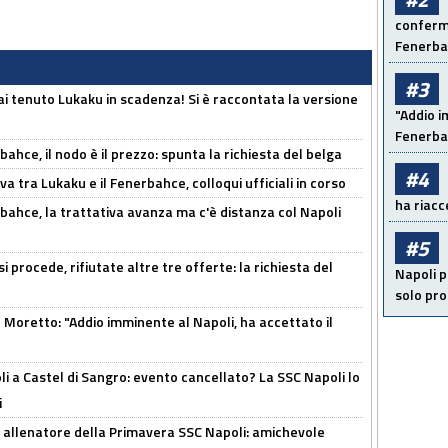
conferma
Fenerb
#3
i tenuto Lukaku in scadenza! Si è raccontata la versione
"Addio i
Fenerba
ahce, il nodo è il prezzo: spunta la richiesta del belga
#4
a tra Lukaku e il Fenerbahce, colloqui ufficiali in corso
ha riacce
bahce, la trattativa avanza ma c'è distanza col Napoli
#5
 procede, rifiutate altre tre offerte: la richiesta del
Napoli p
solo pr
Moretto: "Addio imminente al Napoli, ha accettato il
 a Castel di Sangro: evento cancellato? La SSC Napoli lo
i
 allenatore della Primavera SSC Napoli: amichevole