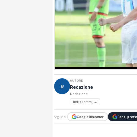
AUTORE
R
Redazione
Redazione
Tutti gli articoli →
Google
Discover
Fonti prefe
Seguici su