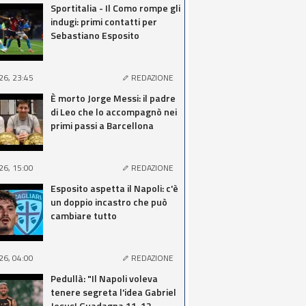
Sportitalia - Il Como rompe gli
indugi: primi contatti per
Sebastiano Esposito
26, 23:45
REDAZIONE
È morto Jorge Messi: il padre
di Leo che lo accompagnò nei
primi passi a Barcellona
26, 15:00
REDAZIONE
Esposito aspetta il Napoli: c'è
un doppio incastro che può
cambiare tutto
26, 04:00
REDAZIONE
Pedullà: "Il Napoli voleva
tenere segreta l'idea Gabriel
Jesus! Guadagna 11-12