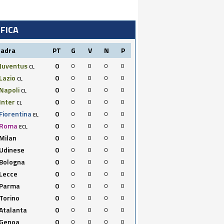
IFICA
uadra
PT
G
V
N
P
Juventus
0
0
0
0
0
CL
Lazio
0
0
0
0
0
CL
Napoli
0
0
0
0
0
CL
Inter
0
0
0
0
0
CL
Fiorentina
0
0
0
0
0
EL
Roma
0
0
0
0
0
ECL
Milan
0
0
0
0
0
Udinese
0
0
0
0
0
Bologna
0
0
0
0
0
Lecce
0
0
0
0
0
Parma
0
0
0
0
0
Torino
0
0
0
0
0
Atalanta
0
0
0
0
0
Genoa
0
0
0
0
0