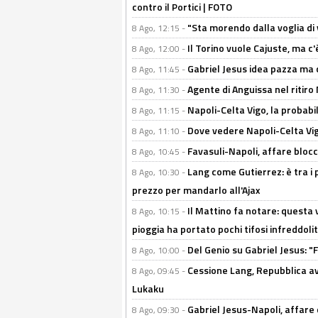
contro il Portici | FOTO
"Sta morendo dalla voglia di 
8 Ago, 12:15 -
Il Torino vuole Cajuste, ma c
8 Ago, 12:00 -
Gabriel Jesus idea pazza ma c
8 Ago, 11:45 -
Agente di Anguissa nel ritiro 
8 Ago, 11:30 -
Napoli-Celta Vigo, la probabi
8 Ago, 11:15 -
Dove vedere Napoli-Celta Vig
8 Ago, 11:10 -
Favasuli-Napoli, affare bloc
8 Ago, 10:45 -
Lang come Gutierrez: è tra i p
8 Ago, 10:30 -
prezzo per mandarlo all'Ajax
Il Mattino fa notare: questa v
8 Ago, 10:15 -
pioggia ha portato pochi tifosi infreddolit
Del Genio su Gabriel Jesus: "F
8 Ago, 10:00 -
Cessione Lang, Repubblica avv
8 Ago, 09:45 -
Lukaku
Gabriel Jesus-Napoli, affare c
8 Ago, 09:30 -