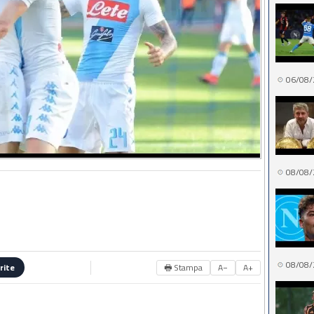
06/08/
08/08/
08/08/
🖶 Stampa
A−
A+
rite