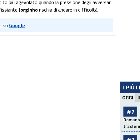
to più agevolato quando la pressione degli avversari
fissiante
Jorginho
rischia di andare in difficoltà.
e su
Google
I PIÙ 
OGGI
I
#1
Romano: 
trasfer
#2