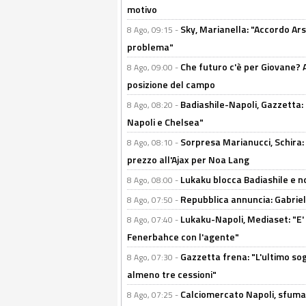
motivo
Sky, Marianella: "Accordo Ars
8 Ago, 09:15 -
problema"
Che futuro c'è per Giovane? Al
8 Ago, 09:00 -
posizione del campo
Badiashile-Napoli, Gazzetta: 
8 Ago, 08:20 -
Napoli e Chelsea"
Sorpresa Marianucci, Schira: "
8 Ago, 08:10 -
prezzo all'Ajax per Noa Lang
Lukaku blocca Badiashile e no
8 Ago, 08:00 -
Repubblica annuncia: Gabriel 
8 Ago, 07:50 -
Lukaku-Napoli, Mediaset: "E' f
8 Ago, 07:40 -
Fenerbahce con l'agente"
Gazzetta frena: "L'ultimo sog
8 Ago, 07:30 -
almeno tre cessioni"
Calciomercato Napoli, sfuma 
8 Ago, 07:25 -