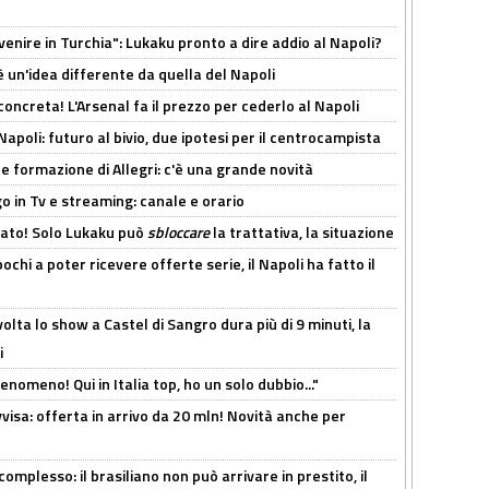
venire in Turchia": Lukaku pronto a dire addio al Napoli?
'è un'idea differente da quella del Napoli
oncreta! L'Arsenal fa il prezzo per cederlo al Napoli
Napoli: futuro al bivio, due ipotesi per il centrocampista
le formazione di Allegri: c'è una grande novità
o in Tv e streaming: canale e orario
cato! Solo Lukaku può
sbloccare
la trattativa, la situazione
ochi a poter ricevere offerte serie, il Napoli ha fatto il
olta lo show a Castel di Sangro dura più di 9 minuti, la
i
enomeno! Qui in Italia top, ho un solo dubbio..."
isa: offerta in arrivo da 20 mln! Novità anche per
omplesso: il brasiliano non può arrivare in prestito, il