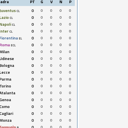
uadra
PT
G
V
N
P
Juventus
0
0
0
0
0
CL
Lazio
0
0
0
0
0
CL
Napoli
0
0
0
0
0
CL
Inter
0
0
0
0
0
CL
Fiorentina
0
0
0
0
0
EL
Roma
0
0
0
0
0
ECL
Milan
0
0
0
0
0
Udinese
0
0
0
0
0
Bologna
0
0
0
0
0
Lecce
0
0
0
0
0
Parma
0
0
0
0
0
Torino
0
0
0
0
0
Atalanta
0
0
0
0
0
Genoa
0
0
0
0
0
Como
0
0
0
0
0
Cagliari
0
0
0
0
0
Monza
0
0
0
0
0
Sassuolo
0
0
0
0
0
R