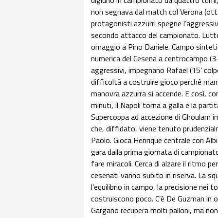
digiuno in campionato da quattro turni
non segnava dal match col Verona (otto
protagonisti azzurri spegne l’aggressi
secondo attacco del campionato. Lutto 
omaggio a Pino Daniele. Campo sintetico
numerica del Cesena a centrocampo (3-5
aggressivi, impegnano Rafael (15’ colpo 
difficoltà a costruire gioco perché manc
manovra azzurra si accende. E così, co
minuti, il Napoli torna a galla e la par
Supercoppa ad accezione di Ghoulam imp
che, diffidato, viene tenuto prudenzial
Paolo. Gioca Henrique centrale con Albio
gara dalla prima giornata di campionato,
fare miracoli. Cerca di alzare il ritmo pe
cesenati vanno subito in riserva. La sq
l’equilibrio in campo, la precisione ne
costruiscono poco. C’è De Guzman in o
Gargano recupera molti palloni, ma non 