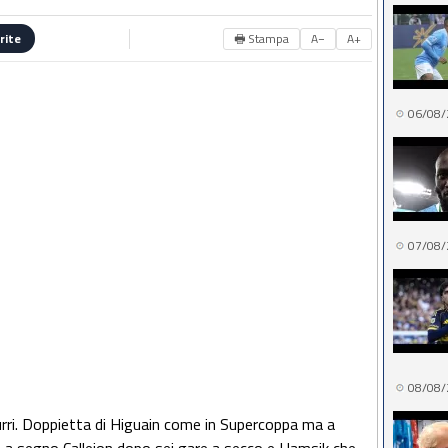
🖶 Stampa
A−
A+
rite
06/08/
07/08/
08/08/
rri. Doppietta di Higuain come in Supercoppa ma a