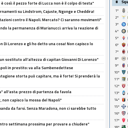
#
Sq
così: il pezzo forte di Lucca non è il colpo di testa"
1º
iornamenti su Lindstrom, Cajuste, Ngonge e Cheddira!
2º
Rotazioni contro il Napoli. Mercato? Ci saranno movimenti"
3º
cando la permanenza di Marianucci: arriva la reazione di
4º
5º
n Di Lorenzo e gli ho detto una cosa! Non capisco lo
6º
7º
8º
n sostituto all’altezza di capitan Giovanni Di Lorenzo"
9º
Napoli in prestito: va alla Sambenedettese
10º
stagione storta può capitare, ma è forte! Si prenderà la
11º
12º
s" all'asta: prezzo di partenza da favola
13º
, non capisco la mossa del Napoli"
14º
15º
omanda da farsi. Senza Maradona, non ci sarebbe tutto
16º
17º
contro settimana prossima per provare a chiudere"
18º