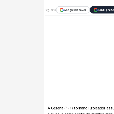
Google
Discover
Fonti prefe
Seguici su
A Cesena (4-1) tornano i goleador azzu