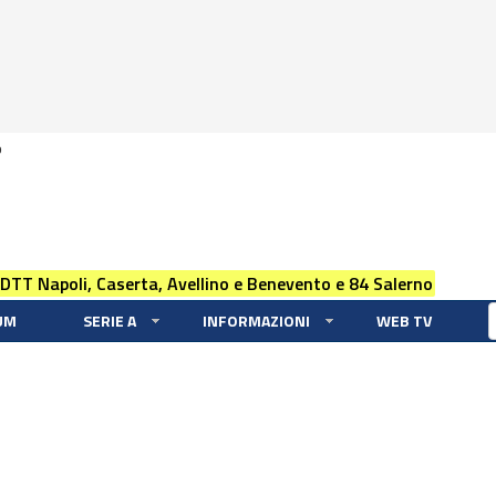
0
 DTT Napoli, Caserta, Avellino e Benevento e 84 Salerno
UM
SERIE A
INFORMAZIONI
WEB TV