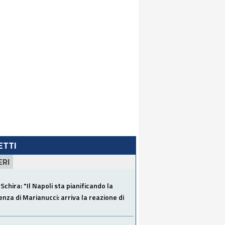
LETTI
ERI
Schira: "Il Napoli sta pianificando la
za di Marianucci: arriva la reazione di