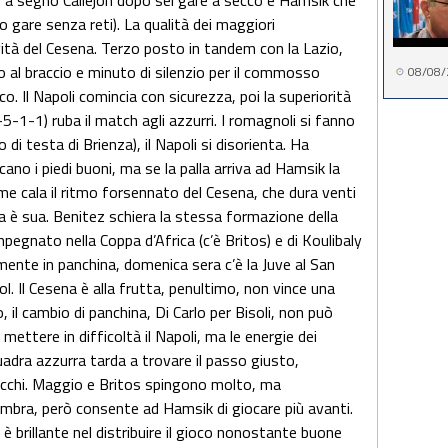
, a segno Callejon dopo sei gare a secco e Hamsik che
 gare senza reti). La qualità dei maggiori
vità del Cesena. Terzo posto in tandem con la Lazio,
al braccio e minuto di silenzio per il commosso
08/08/
. Il Napoli comincia con sicurezza, poi la superiorità
-1-1) ruba il match agli azzurri. I romagnoli si fanno
di testa di Brienza), il Napoli si disorienta. Ha
ano i piedi buoni, ma se la palla arriva ad Hamsik la
me cala il ritmo forsennato del Cesena, che dura venti
tita è sua. Benitez schiera la stessa formazione della
egnato nella Coppa d’Africa (c’è Britos) e di Koulibaly
mente in panchina, domenica sera c’è la Juve al San
l. Il Cesena è alla frutta, penultimo, non vince una
 il cambio di panchina, Di Carlo per Bisoli, non può
r mettere in difficoltà il Napoli, ma le energie dei
uadra azzurra tarda a trovare il passo giusto,
i tocchi. Maggio e Britos spingono molto, ma
mbra, però consente ad Hamsik di giocare più avanti.
è brillante nel distribuire il gioco nonostante buone