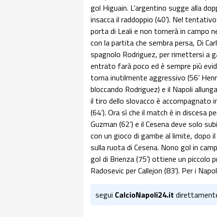
gol Higuain. L’argentino sugge alla doppi
insacca il raddoppio (40’). Nel tentativo 
porta di Leali e non tornerà in campo ne
con la partita che sembra persa, Di Car
spagnolo Rodriguez, per rimettersi a ga
entrato farà poco ed è sempre più evid
torna inutilmente aggressivo (56’ Henri
bloccando Rodriguez) e il Napoli allung
il tiro dello slovacco è accompagnato in
(64’). Ora sì che il match è in discesa 
Guzman (62’) e il Cesena deve solo subi
con un gioco di gambe al limite, dopo il
sulla ruota di Cesena. Nono gol in campio
gol di Brienza (75’) ottiene un piccolo 
Radosevic per Callejon (83’). Per i Napo
segui
CalcioNapoli24.it
direttament