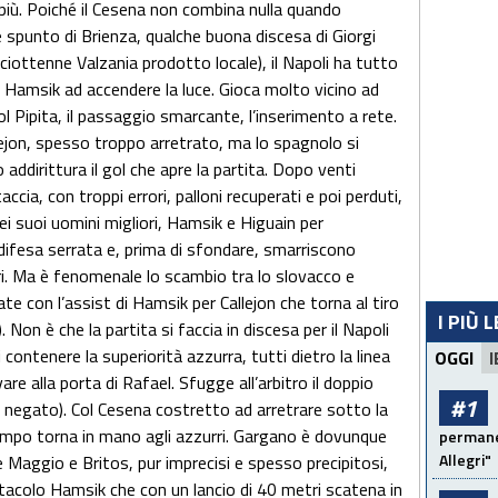
più. Poiché il Cesena non combina nulla quando
 spunto di Brienza, qualche buona discesa di Giorgi
ciottenne Valzania prodotto locale), il Napoli ha tutto
 è Hamsik ad accendere la luce. Gioca molto vicino ad
l Pipita, il passaggio smarcante, l’inserimento a rete.
lejon, spesso troppo arretrato, ma lo spagnolo si
 addirittura il gol che apre la partita. Dopo venti
ccia, con troppi errori, palloni recuperati e poi perduti,
dei suoi uomini migliori, Hamsik e Higuain per
difesa serrata e, prima di sfondare, smarriscono
ari. Ma è fenomenale lo scambio tra lo slovacco e
ate con l’assist di Hamsik per Callejon che torna al tiro
I PIÙ 
. Non è che la partita si faccia in discesa per il Napoli
 contenere la superiorità azzurra, tutti dietro la linea
OGGI
I
vare alla porta di Rafael. Sfugge all’arbitro il doppio
#1
ore negato). Col Cesena costretto ad arretrare sotto la
ampo torna in mano agli azzurri. Gargano è dovunque
permanen
Allegri"
aggio e Britos, pur imprecisi e spesso precipitosi,
tacolo Hamsik che con un lancio di 40 metri scatena in