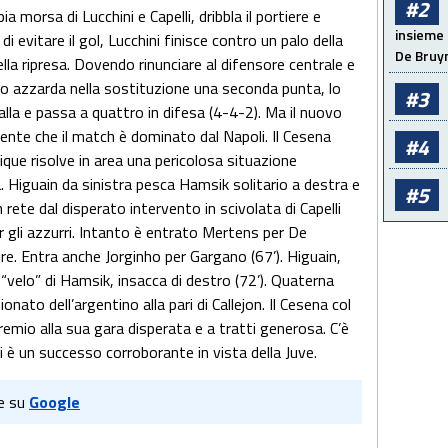
#2
a morsa di Lucchini e Capelli, dribbla il portiere e
insieme 
di evitare il gol, Lucchini finisce contro un palo della
De Bruy
lla ripresa. Dovendo rinunciare al difensore centrale e
lo azzarda nella sostituzione una seconda punta, lo
#3
lla e passa a quattro in difesa (4-4-2). Ma il nuovo
ente che il match è dominato dal Napoli. Il Cesena
#4
que risolve in area una pericolosa situazione
a. Higuain da sinistra pesca Hamsik solitario a destra e
#5
 rete dal disperato intervento in scivolata di Capelli
per gli azzurri. Intanto è entrato Mertens per De
re. Entra anche Jorginho per Gargano (67’). Higuain,
 “velo” di Hamsik, insacca di destro (72’). Quaterna
nato dell’argentino alla pari di Callejon. Il Cesena col
premio alla sua gara disperata e a tratti generosa. C’è
li è un successo corroborante in vista della Juve.
e su
Google