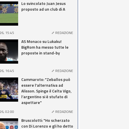
Lo svincolato Juan Jesus
proposto ad un club di A
26, 15:45
REDAZIONE
AS Monaco su Lukaku!
BigRom ha messo tutte le
proposte in stand-by
26, 16:45
REDAZIONE
Cammaroto: "Zeballos può
essere l’alternativa ad
Alisson. Spinge il Celta Vigo,
l’argentino si è stufato di
aspettare"
26, 02:00
REDAZIONE
Bruscolotti: "Ho scherzato
con Di Lorenzo e gli ho detto