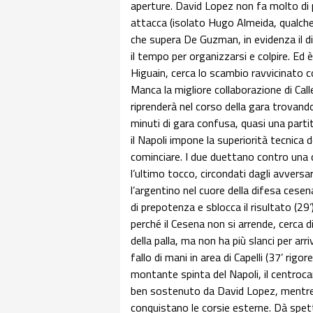
aperture. David Lopez non fa molto di 
attacca (isolato Hugo Almeida, qualche
che supera De Guzman, in evidenza il di
il tempo per organizzarsi e colpire. Ed
Higuain, cerca lo scambio ravvicinato co
Manca la migliore collaborazione di Cal
riprenderà nel corso della gara trovando
minuti di gara confusa, quasi una partita
il Napoli impone la superiorità tecnica 
cominciare. I due duettano contro una 
l’ultimo tocco, circondati dagli avvers
l’argentino nel cuore della difesa cesen
di prepotenza e sblocca il risultato (29’)
perché il Cesena non si arrende, cerca di
della palla, ma non ha più slanci per arri
fallo di mani in area di Capelli (37’ rig
montante spinta del Napoli, il centroc
ben sostenuto da David Lopez, mentre M
conquistano le corsie esterne. Dà spet