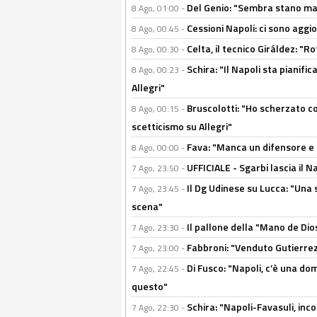
Del Genio: "Sembra stano ma è 
8 Ago, 01:00 -
Cessioni Napoli: ci sono agg
8 Ago, 00:45 -
Celta, il tecnico Giráldez: "
8 Ago, 00:30 -
Schira: "Il Napoli sta pianifi
8 Ago, 00:23 -
Allegri"
Bruscolotti: "Ho scherzato co
8 Ago, 00:15 -
scetticismo su Allegri"
Fava: "Manca un difensore e u
8 Ago, 00:00 -
UFFICIALE - Sgarbi lascia il 
7 Ago, 23:50 -
Il Dg Udinese su Lucca: "Una 
7 Ago, 23:45 -
scena"
Il pallone della "Mano de Dio
7 Ago, 23:30 -
Fabbroni: "Venduto Gutierrez
7 Ago, 23:00 -
Di Fusco: "Napoli, c'è una d
7 Ago, 22:45 -
questo"
Schira: "Napoli-Favasuli, in
7 Ago, 22:30 -