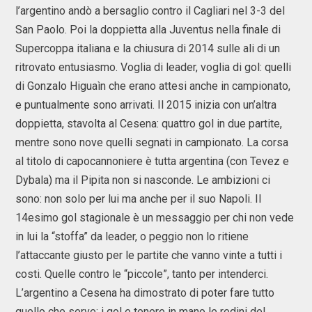
l’argentino andò a bersaglio contro il Cagliari nel 3-3 del
San Paolo. Poi la doppietta alla Juventus nella finale di
Supercoppa italiana e la chiusura di 2014 sulle ali di un
ritrovato entusiasmo. Voglia di leader, voglia di gol: quelli
di Gonzalo Higuaìn che erano attesi anche in campionato,
e puntualmente sono arrivati. Il 2015 inizia con un’altra
doppietta, stavolta al Cesena: quattro gol in due partite,
mentre sono nove quelli segnati in campionato. La corsa
al titolo di capocannoniere è tutta argentina (con Tevez e
Dybala) ma il Pipita non si nasconde. Le ambizioni ci
sono: non solo per lui ma anche per il suo Napoli. Il
14esimo gol stagionale è un messaggio per chi non vede
in lui la “stoffa” da leader, o peggio non lo ritiene
l’attaccante giusto per le partite che vanno vinte a tutti i
costi. Quelle contro le “piccole”, tanto per intenderci.
L’argentino a Cesena ha dimostrato di poter fare tutto
quello che serve: i gol e tenere in mano le redini del