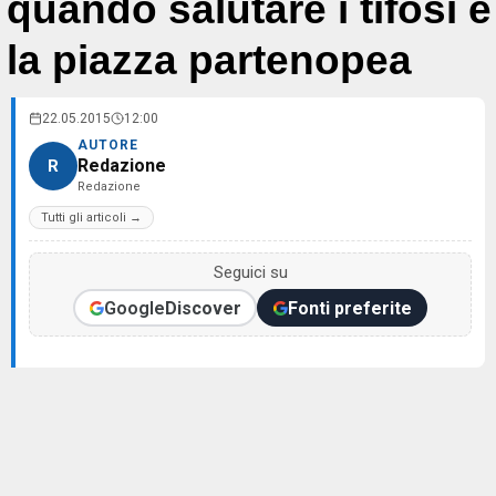
quando salutare i tifosi e
la piazza partenopea
22.05.2015
12:00
AUTORE
Redazione
R
Redazione
Tutti gli articoli →
Seguici su
Google
Discover
Fonti preferite