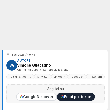
14.05.2026
10:45
AUTORE
Simone Guadagno
SG
Giornalista pubblicista · Specialista SEO
Tutti gli articoli →
𝕏 Twitter
LinkedIn
Facebook
Instagram
Seguici su
Google
Discover
Fonti preferite