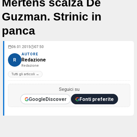
Mertens scalza De
Guzman. Strinic in
panca
06.01.2015
07:50
AUTORE
Redazione
R
Redazione
Tutti gli articoli →
Seguici su
Google
Discover
Fonti preferite