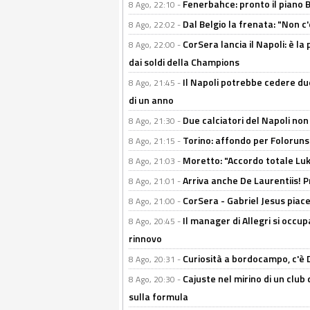
Fenerbahce: pronto il piano 
8 Ago, 22:10 -
Dal Belgio la frenata: "Non c
8 Ago, 22:02 -
CorSera lancia il Napoli: è l
8 Ago, 22:00 -
dai soldi della Champions
Il Napoli potrebbe cedere due
8 Ago, 21:45 -
di un anno
Due calciatori del Napoli non
8 Ago, 21:30 -
Torino: affondo per Folorunsh
8 Ago, 21:15 -
Moretto: "Accordo totale Luk
8 Ago, 21:03 -
Arriva anche De Laurentiis!
8 Ago, 21:01 -
CorSera - Gabriel Jesus piace 
8 Ago, 21:00 -
Il manager di Allegri si occup
8 Ago, 20:45 -
rinnovo
Curiosità a bordocampo, c'è 
8 Ago, 20:31 -
Cajuste nel mirino di un club 
8 Ago, 20:30 -
sulla formula