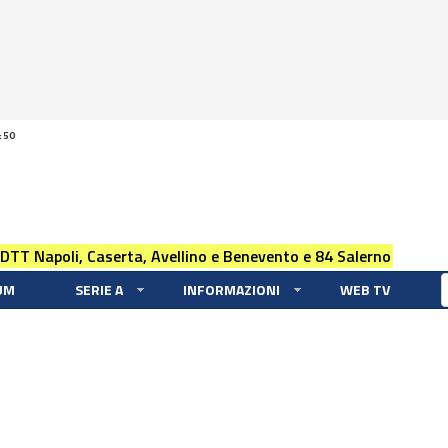
:50
 DTT Napoli, Caserta, Avellino e Benevento e 84 Salerno
UM
SERIE A
INFORMAZIONI
WEB TV