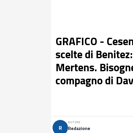
GRAFICO - Cesena
scelte di Benitez
Mertens. Bisogner
compagno di Dav
AUTORE
R
Redazione