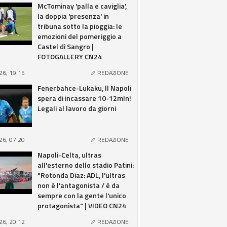
McTominay 'palla e caviglia',
la doppia 'presenza' in
tribuna sotto la pioggia: le
emozioni del pomeriggio a
Castel di Sangro |
FOTOGALLERY CN24
26, 19:15
REDAZIONE
Fenerbahce-Lukaku, ll Napoli
spera di incassare 10-12mln!
Legali al lavoro da giorni
26, 07:20
REDAZIONE
Napoli-Celta, ultras
all'esterno dello stadio Patini:
"Rotonda Diaz: ADL, l'ultras
non è l'antagonista / è da
sempre con la gente l'unico
protagonista" | VIDEO CN24
26, 20:12
REDAZIONE