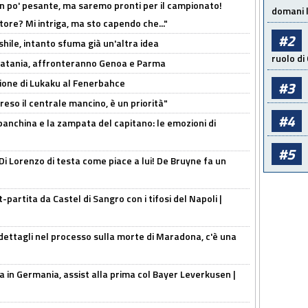
n po' pesante, ma saremo pronti per il campionato!
domani l
tore? Mi intriga, ma sto capendo che..."
#2
shile, intanto sfuma già un'altra idea
ruolo di
e Catania, affronteranno Genoa e Parma
sione di Lukaku al Fenerbahce
#3
reso il centrale mancino, è un priorità"
#4
 panchina e la zampata del capitano: le emozioni di
#5
Di Lorenzo di testa come piace a lui! De Bruyne fa un
t-partita da Castel di Sangro con i tifosi del Napoli |
ettagli nel processo sulla morte di Maradona, c'è una
a in Germania, assist alla prima col Bayer Leverkusen |