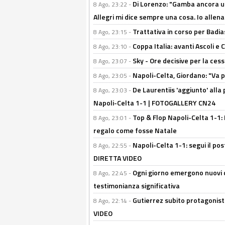
Di Lorenzo: "Gamba ancora u
8 Ago, 23:22 -
Allegri mi dice sempre una cosa. Io allena
Trattativa in corso per Badia
8 Ago, 23:15 -
Coppa Italia: avanti Ascoli 
8 Ago, 23:10 -
Sky - Ore decisive per la ces
8 Ago, 23:07 -
Napoli-Celta, Giordano: "Va p
8 Ago, 23:05 -
De Laurentiis 'aggiunto' alla
8 Ago, 23:03 -
Napoli-Celta 1-1 | FOTOGALLERY CN24
Top & Flop Napoli-Celta 1-1: 
8 Ago, 23:01 -
regalo come fosse Natale
Napoli-Celta 1-1: segui il pos
8 Ago, 22:55 -
DIRETTA VIDEO
Ogni giorno emergono nuovi d
8 Ago, 22:45 -
testimonianza significativa
Gutierrez subito protagonist
8 Ago, 22:14 -
VIDEO