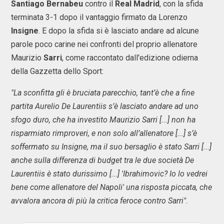
Santiago Bernabeu
contro il
Real Madrid
, con la sfida
terminata 3-1 dopo il vantaggio firmato da Lorenzo
Insigne
. E dopo la sfida si è lasciato andare ad alcune
parole poco carine nei confronti del proprio allenatore
Maurizio
Sarri
, come raccontato dall'edizione odierna
della Gazzetta dello Sport:
"La sconfitta gli è bruciata parecchio, tant’è che a fine
partita Aurelio De Laurentiis s’è lasciato andare ad uno
sfogo duro, che ha investito Maurizio Sarri [...] non ha
risparmiato rimproveri, e non solo all’allenatore [...] s’è
soffermato su Insigne, ma il suo bersaglio è stato Sarri [...]
anche sulla differenza di budget tra le due società De
Laurentiis è stato durissimo [...] 'Ibrahimovic? Io lo vedrei
bene come allenatore del Napoli' una risposta piccata, che
avvalora ancora di più la critica feroce contro Sarri".