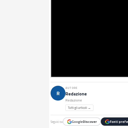
AUTORE
R
Redazione
Redazione
Tutti gli articoli →
Google
Discover
Fonti prefe
Seguici su