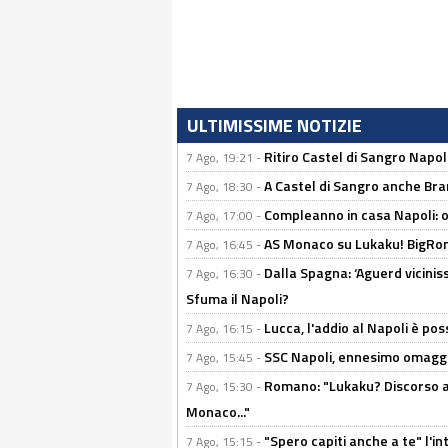
ULTIMISSIME NOTIZIE
Ritiro Castel di Sangro Napoli
7 Ago, 19:21 -
A Castel di Sangro anche Bran
7 Ago, 18:30 -
Compleanno in casa Napoli: o
7 Ago, 17:00 -
AS Monaco su Lukaku! BigRom
7 Ago, 16:45 -
Dalla Spagna: ‘Aguerd viciniss
7 Ago, 16:30 -
Sfuma il Napoli?
Lucca, l'addio al Napoli è poss
7 Ago, 16:15 -
SSC Napoli, ennesimo omaggi
7 Ago, 15:45 -
Romano: "Lukaku? Discorso ap
7 Ago, 15:30 -
Monaco..."
"Spero capiti anche a te" l'i
7 Ago, 15:15 -