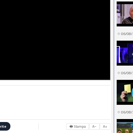
06/08/
06/08/
06/08/
🖶 Stampa
A−
A+
rite