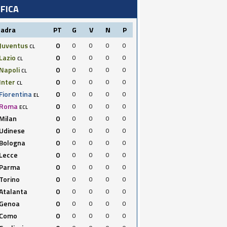
IFICA
uadra
PT
G
V
N
P
Juventus
0
0
0
0
0
CL
Lazio
0
0
0
0
0
CL
Napoli
0
0
0
0
0
CL
Inter
0
0
0
0
0
CL
Fiorentina
0
0
0
0
0
EL
Roma
0
0
0
0
0
ECL
Milan
0
0
0
0
0
Udinese
0
0
0
0
0
Bologna
0
0
0
0
0
Lecce
0
0
0
0
0
Parma
0
0
0
0
0
Torino
0
0
0
0
0
Atalanta
0
0
0
0
0
Genoa
0
0
0
0
0
Como
0
0
0
0
0