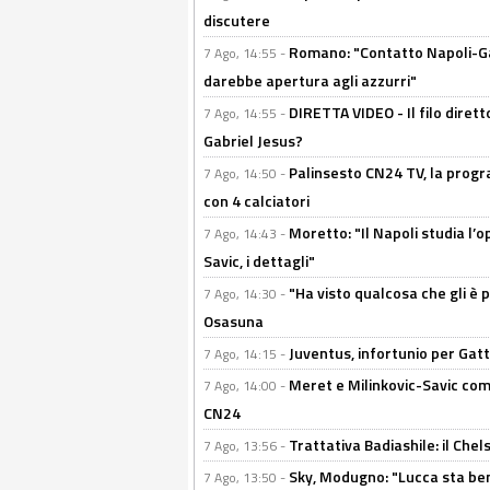
discutere
Romano: "Contatto Napoli-Gabr
7 Ago, 14:55 -
darebbe apertura agli azzurri"
DIRETTA VIDEO - Il filo dirett
7 Ago, 14:55 -
Gabriel Jesus?
Palinsesto CN24 TV, la progr
7 Ago, 14:50 -
con 4 calciatori
Moretto: "Il Napoli studia l’o
7 Ago, 14:43 -
Savic, i dettagli"
"Ha visto qualcosa che gli è 
7 Ago, 14:30 -
Osasuna
Juventus, infortunio per Gatti
7 Ago, 14:15 -
Meret e Milinkovic-Savic come
7 Ago, 14:00 -
CN24
Trattativa Badiashile: il Chel
7 Ago, 13:56 -
Sky, Modugno: "Lucca sta ben
7 Ago, 13:50 -