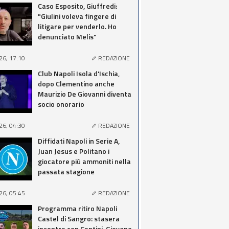
Caso Esposito, Giuffredi:
"Giulini voleva fingere di
litigare per venderlo. Ho
denunciato Melis"
26, 17:10
REDAZIONE
Club Napoli Isola d'Ischia,
dopo Clementino anche
Maurizio De Giovanni diventa
socio onorario
26, 04:30
REDAZIONE
Diffidati Napoli in Serie A,
Juan Jesus e Politano i
giocatore più ammoniti nella
passata stagione
26, 05:45
REDAZIONE
Programma ritiro Napoli
Castel di Sangro: stasera
incontro con Contini, Giovane,