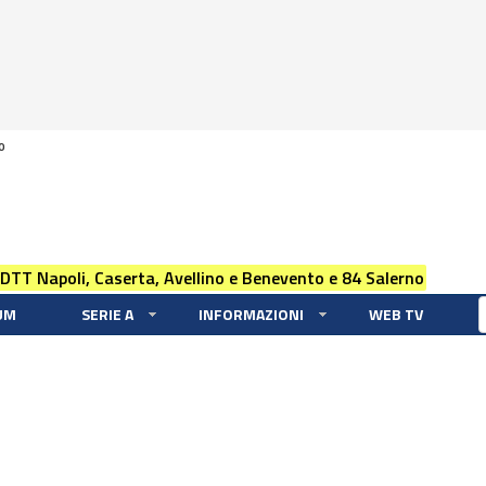
0
 DTT Napoli, Caserta, Avellino e Benevento e 84 Salerno
UM
SERIE A
INFORMAZIONI
WEB TV