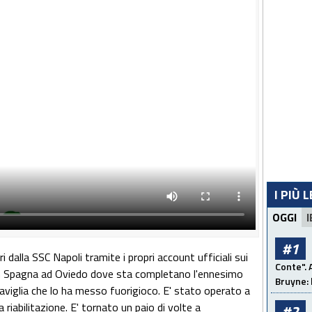
I PIÙ 
OGGI
I
#1
i dalla SSC Napoli tramite i propri account ufficiali sui
Conte". 
 in Spagna ad Oviedo dove sta completano l'ennesimo
Bruyne: 
a caviglia che lo ha messo fuorigioco. E' stato operato a
riabilitazione. E' tornato un paio di volte a
#2