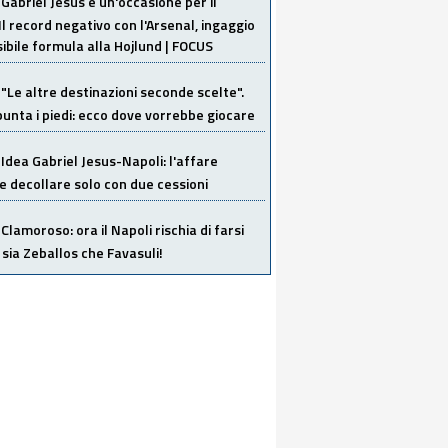
Gabriel Jesus è un'occasione per il
Il record negativo con l'Arsenal, ingaggio
sibile formula alla Hojlund | FOCUS
"Le altre destinazioni seconde scelte".
unta i piedi: ecco dove vorrebbe giocare
Idea Gabriel Jesus-Napoli: l'affare
 decollare solo con due cessioni
Clamoroso: ora il Napoli rischia di farsi
 sia Zeballos che Favasuli!