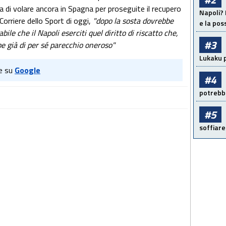
ma di volare ancora in Spagna per proseguite il recupero
Napoli? 
Corriere dello Sport di oggi,
"dopo la sosta dovrebbe
e la pos
ile che il Napoli eserciti quel diritto di riscatto che,
#3
bbe già di per sé parecchio oneroso"
Lukaku p
e su
Google
#4
potrebbe
#5
soffiare