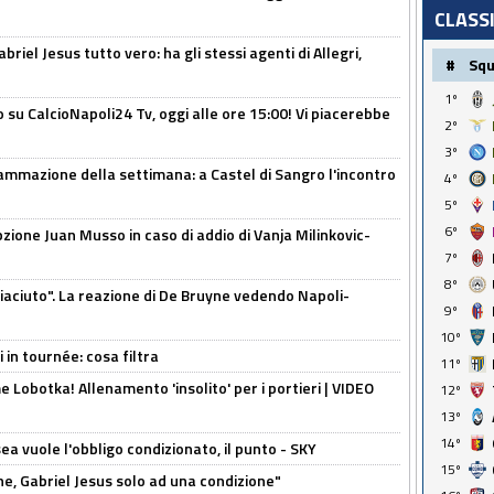
CLASS
iel Jesus tutto vero: ha gli stessi agenti di Allegri,
#
Sq
1º
o su CalcioNapoli24 Tv, oggi alle ore 15:00! Vi piacerebbe
2º
3º
ammazione della settimana: a Castel di Sangro l'incontro
4º
5º
6º
pzione Juan Musso in caso di addio di Vanja Milinkovic-
7º
8º
piaciuto". La reazione di De Bruyne vedendo Napoli-
9º
10º
 in tournée: cosa filtra
11º
 Lobotka! Allenamento 'insolito' per i portieri | VIDEO
12º
13º
14º
sea vuole l'obbligo condizionato, il punto - SKY
15º
e, Gabriel Jesus solo ad una condizione"