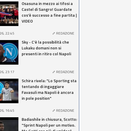
Osasuna in mezzo ai tifosi a
Castel di Sangro! Guardate
cos'è successo a fine partita |
VIDEO
26, 22:45
REDAZIONE
Sky - C’è la possibilità che
Lukaku domani non si
presenti in ritiro col Napoli
26, 23:17
REDAZIONE
Schira rivela: "Lo Sporting sta
tentando di ingaggiare
Favasuli ma Napoli è ancora
in pole position"
26, 16:45
REDAZIONE
Badiashile in chiusura, Scotto:
"Sprint Napoli per un motivo.
Ma Gatti era più di un'idea"