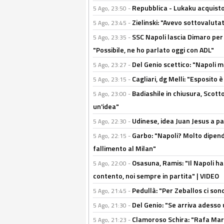
Repubblica - Lukaku acquisto
5 Ago, 23:50 -
Zielinski: "Avevo sottovaluta
5 Ago, 23:45 -
SSC Napoli lascia Dimaro per 
5 Ago, 23:35 -
"Possibile, ne ho parlato oggi con ADL"
Del Genio scettico: "Napoli m
5 Ago, 23:27 -
Cagliari, dg Melli: "Esposito
5 Ago, 23:15 -
Badiashile in chiusura, Scotto
5 Ago, 23:00 -
un'idea"
Udinese, idea Juan Jesus a p
5 Ago, 22:30 -
Garbo: "Napoli? Molto dipender
5 Ago, 22:15 -
fallimento al Milan"
Osasuna, Ramis: "Il Napoli ha
5 Ago, 22:00 -
contento, noi sempre in partita" | VIDEO
Pedullà: "Per Zeballos ci son
5 Ago, 21:45 -
Del Genio: "Se arriva adesso 
5 Ago, 21:30 -
Clamoroso Schira: "Rafa Mari
5 Ago, 21:23 -