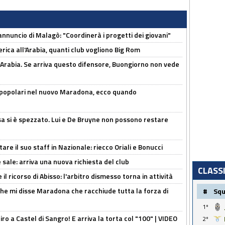
'annuncio di Malagò: "Coordinerà i progetti dei giovani"
erica all'Arabia, quanti club vogliono Big Rom
 Arabia. Se arriva questo difensore, Buongiorno non vede
 popolari nel nuovo Maradona, ecco quando
a si è spezzato. Lui e De Bruyne non possono restare
re il suo staff in Nazionale: riecco Oriali e Bonucci
 sale: arriva una nuova richiesta del club
CLASS
il ricorso di Abisso: l'arbitro dismesso torna in attività
 che mi disse Maradona che racchiude tutta la forza di
#
Sq
1º
tiro a Castel di Sangro! E arriva la torta col "100" | VIDEO
2º