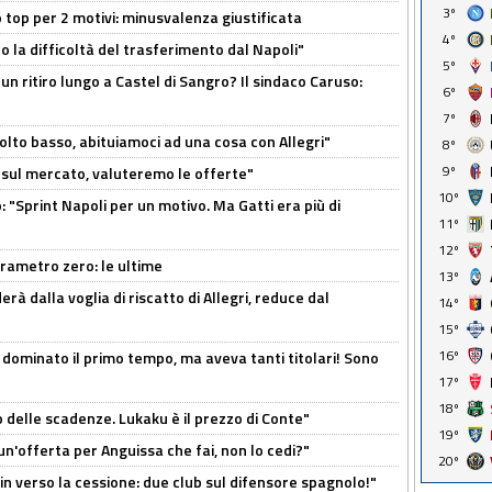
3º
 top per 2 motivi: minusvalenza giustificata
4º
to la difficoltà del trasferimento dal Napoli"
5º
un ritiro lungo a Castel di Sangro? Il sindaco Caruso:
6º
7º
olto basso, abituiamoci ad una cosa con Allegri"
8º
9º
 è sul mercato, valuteremo le offerte"
10º
: "Sprint Napoli per un motivo. Ma Gatti era più di
11º
12º
arametro zero: le ultime
13º
à dalla voglia di riscatto di Allegri, reduce dal
14º
15º
16º
 dominato il primo tempo, ma aveva tanti titolari! Sono
17º
18º
o delle scadenze. Lukaku è il prezzo di Conte"
19º
un'offerta per Anguissa che fai, non lo cedi?"
20º
n verso la cessione: due club sul difensore spagnolo!"