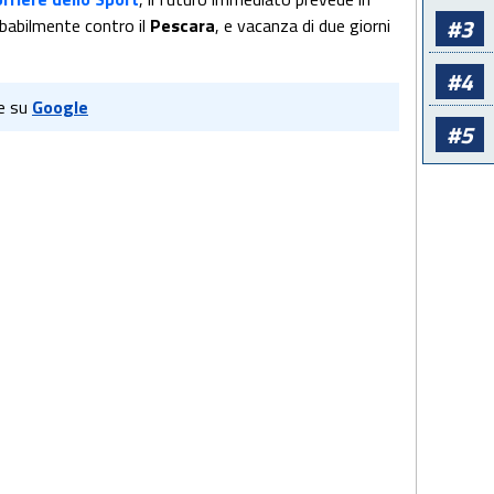
#3
babilmente contro il
Pescara
, e vacanza di due giorni
#4
e su
Google
#5