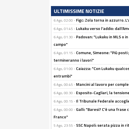
ULTIMISSIME NOTIZIE
Figc: Zola torna in azzurro. L
6 Ago, 02:00 -
Lukaku verso l'addio: dall'Am
6 Ago, 01:45 -
Padovan: "Lukaku in MLS o in
6 Ago, 01:30 -
campo"
Comune, Simeone: "Più posti
6 Ago, 01:15 -
termineranno i lavori"
Caiazza: "Con Lukaku qualcos
6 Ago, 01:00 -
entrambi"
Mancini al lavoro per completa
6 Ago, 00:45 -
Esposito-Cagliari, la tensione
6 Ago, 00:30 -
Il Tribunale Federale accoglie 
6 Ago, 00:15 -
Galli: "Baresi? C'è una frase
6 Ago, 00:00 -
Franco"
SSC Napoli: serata pizza in ri
5 Ago, 23:55 -