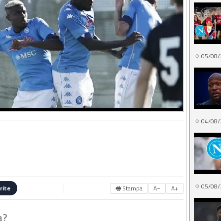
05/08/
04/08/
05/08/
🖶 Stampa
A−
A+
rite
a?