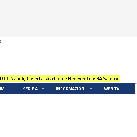
0
 DTT Napoli, Caserta, Avellino e Benevento e 84 Salerno
UM
SERIE A
INFORMAZIONI
WEB TV