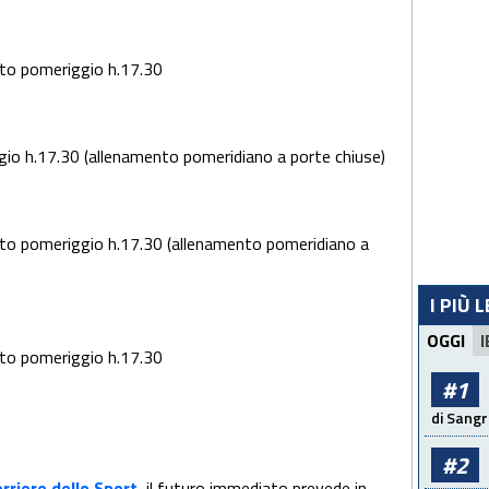
to pomeriggio h.17.30
io h.17.30 (allenamento pomeridiano a porte chiuse)
to pomeriggio h.17.30 (allenamento pomeridiano a
I PIÙ 
OGGI
I
to pomeriggio h.17.30
#1
di Sangr
#2
rriere dello Sport
, il futuro immediato prevede in