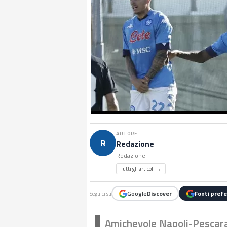
AUTORE
R
Redazione
Redazione
Tutti gli articoli →
Google
Discover
Fonti prefe
Seguici su
Amichevole Napoli-Pescar