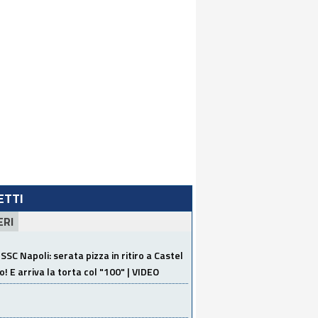
LETTI
ERI
SSC Napoli: serata pizza in ritiro a Castel
o! E arriva la torta col "100" | VIDEO