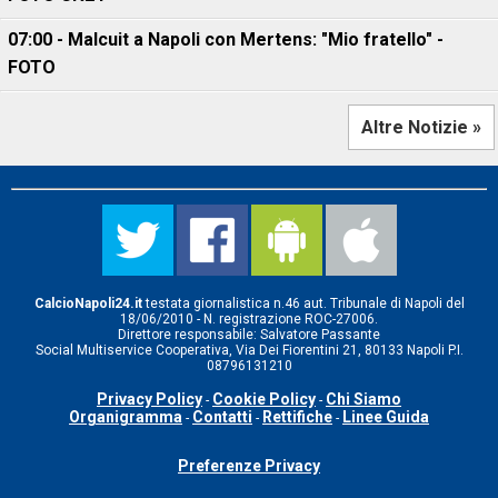
07:00 - Malcuit a Napoli con Mertens: "Mio fratello" -
FOTO
Altre Notizie »
CalcioNapoli24.it
testata giornalistica n.46 aut. Tribunale di Napoli del
18/06/2010 - N. registrazione ROC-27006.
Direttore responsabile: Salvatore Passante
Social Multiservice Cooperativa, Via Dei Fiorentini 21, 80133 Napoli P.I.
08796131210
Privacy Policy
Cookie Policy
Chi Siamo
-
-
Organigramma
Contatti
Rettifiche
Linee Guida
-
-
-
Preferenze Privacy