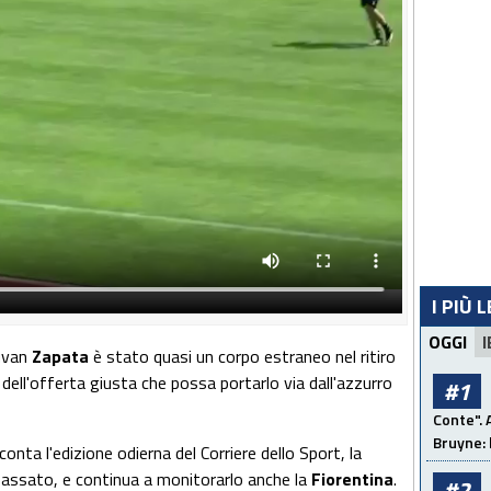
I PIÙ 
OGGI
I
uvan
Zapata
è stato quasi un corpo estraneo nel ritiro
 dell'offerta giusta che possa portarlo via dall'azzurro
#1
Conte". 
Bruyne: 
ta l'edizione odierna del Corriere dello Sport, la
passato, e continua a monitorarlo anche la
Fiorentina
.
#2