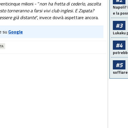
venticinque milioni - "
non ha fretta di cederlo, ascolta
Napoli? 
to torneranno a farsi vivi club inglesi. E Zapata?
e la pos
essere già distante
", invece dovrà aspettare ancora.
#3
e su
Google
Lukaku p
#4
TA
potrebbe
#5
soffiare