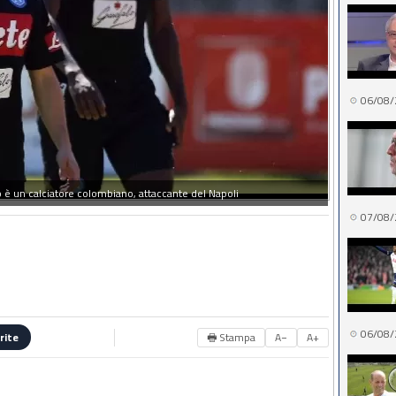
06/08/
è un calciatore colombiano, attaccante del Napoli
07/08/
06/08/
🖶 Stampa
A−
A+
rite