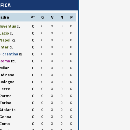
IFICA
uadra
PT
G
V
N
P
Juventus
0
0
0
0
0
CL
Lazio
0
0
0
0
0
CL
Napoli
0
0
0
0
0
CL
Inter
0
0
0
0
0
CL
Fiorentina
0
0
0
0
0
EL
Roma
0
0
0
0
0
ECL
Milan
0
0
0
0
0
Udinese
0
0
0
0
0
Bologna
0
0
0
0
0
Lecce
0
0
0
0
0
Parma
0
0
0
0
0
Torino
0
0
0
0
0
Atalanta
0
0
0
0
0
Genoa
0
0
0
0
0
Como
0
0
0
0
0