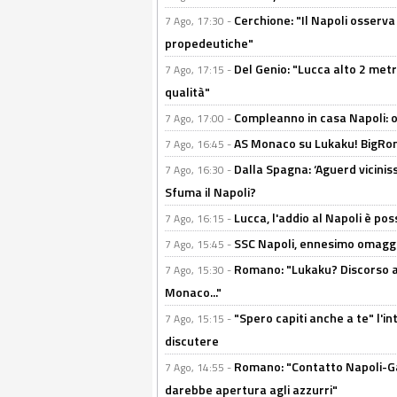
Cerchione: "Il Napoli osserv
7 Ago, 17:30 -
propedeutiche"
Del Genio: "Lucca alto 2 metri
7 Ago, 17:15 -
qualità"
Compleanno in casa Napoli: o
7 Ago, 17:00 -
AS Monaco su Lukaku! BigRom
7 Ago, 16:45 -
Dalla Spagna: ‘Aguerd viciniss
7 Ago, 16:30 -
Sfuma il Napoli?
Lucca, l'addio al Napoli è poss
7 Ago, 16:15 -
SSC Napoli, ennesimo omaggi
7 Ago, 15:45 -
Romano: "Lukaku? Discorso ap
7 Ago, 15:30 -
Monaco..."
"Spero capiti anche a te" l'i
7 Ago, 15:15 -
discutere
Romano: "Contatto Napoli-Gabr
7 Ago, 14:55 -
darebbe apertura agli azzurri"