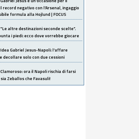
Gabriel Jesus è un'occasione per il
Il record negativo con l'Arsenal, ingaggio
sibile formula alla Hojlund | FOCUS
"Le altre destinazioni seconde scelte".
unta i piedi: ecco dove vorrebbe giocare
Idea Gabriel Jesus-Napoli: l'affare
 decollare solo con due cessioni
Clamoroso: ora il Napoli rischia di farsi
 sia Zeballos che Favasuli!