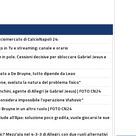
ciomercato di CalcioNapoli 24:
o in Tv e streaming: canale e orario
e in pole. Cessioni decisive per sbloccare Gabriel Jesus e
sato a De Bruyne, tutto dipende da Leao
e, svelata la natura del problema fisico"
chini, agente di Allegri (e Gabriel Jesus) | FOTO CN24
considera impossibile l'operazione Vlahovic"
De Bruyne in un altro ruolo | FOTO CN24
de all'Ajax: soluzione poco gradita, vuole giocarsi le sue
? Mezz'ala nel 4-3-3 di Allegri, con due ruoli alternativi