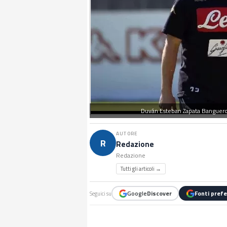
Duván Esteban Zapata Banguero 
AUTORE
R
Redazione
Redazione
Tutti gli articoli →
Google
Discover
Fonti prefe
Seguici su