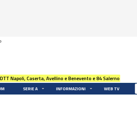
0
 DTT Napoli, Caserta, Avellino e Benevento e 84 Salerno
UM
SERIE A
INFORMAZIONI
WEB TV