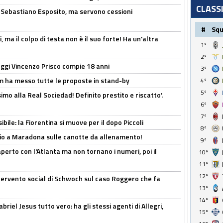
CLASS
a Sebastiano Esposito, ma servono cessioni
#
Sq
, ma il colpo di testa non è il suo forte! Ha un'altra
1º
2º
ggi Vincenzo Prisco compie 18 anni
3º
 ha messo tutte le proposte in stand-by
4º
5º
imo alla Real Sociedad! Definito prestito e riscatto’.
6º
7º
ibile: la Fiorentina si muove per il dopo Piccoli
8º
o a Maradona sulle canotte da allenamento!
9º
erto con l'Atlanta ma non tornano i numeri, poi il
10º
11º
12º
ntervento social di Schwoch sul caso Roggero che fa
13º
14º
iel Jesus tutto vero: ha gli stessi agenti di Allegri,
15º