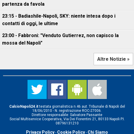
partenza da favola
23:15 - Badiashile-Napoli, SKY: niente intesa dopo i
contatti di oggi, le ultime
23:00 - Fabbroni: "Venduto Gutierrez, non capisco la
mossa del Napoli"
Altre Notizie »
CalcioNapoli24.it
testata giornalistica n.46 aut. Tribunale di Napoli del
18/06/2010 - N. registrazione ROC-27006.
Direttore responsabile: Salvatore Passante
Social Multiservice Cooperativa, Via Dei Fiorentini 21, 80133 Napoli P.I.
08796131210
Privacy Policy
Cookie Policy
Chi Siamo
-
-