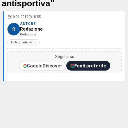
antisportiva"
10.01.2017
15:55
AUTORE
Redazione
R
Redazione
Tutti gli articoli →
Seguici su
Google
Discover
Fonti preferite