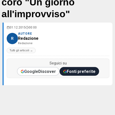
coro "Un giorno
all'improvviso"
01.12.2015
00:00
AUTORE
Redazione
R
Redazione
Tutti gli articoli →
Seguici su
Google
Discover
Fonti preferite