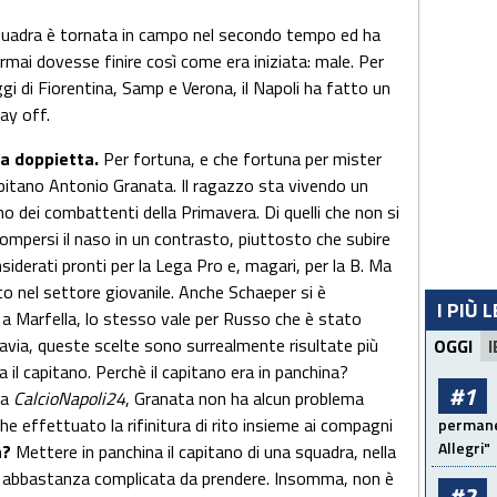
uadra è tornata in campo nel secondo tempo ed ha
mai dovesse finire così come era iniziata: male. Per
gi di Fiorentina, Samp e Verona, il Napoli ha fatto un
lay off.
a doppietta.
Per fortuna, e che fortuna per mister
capitano Antonio Granata. Il ragazzo sta vivendo un
no dei combattenti della Primavera. Di quelli che non si
a rompersi il naso in un contrasto, piuttosto che subire
siderati pronti per la Lega Pro e, magari, per la B. Ma
o nel settore giovanile. Anche Schaeper si è
I PIÙ 
a Marfella, lo stesso vale per Russo che è stato
ttavia, queste scelte sono surrealmente risultate più
OGGI
I
a il capitano. Perchè il capitano era in panchina?
#1
da
CalcioNapoli24
, Granata non ha alcun problema
che effettuato la rifinitura di rito insieme ai compagni
permanen
Allegri"
a?
Mettere in panchina il capitano di una squadra, nella
ne abbastanza complicata da prendere. Insomma, non è
#2