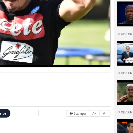
06/08/
08/08/
08/08/
🖶 Stampa
A−
A+
rite