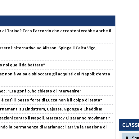
o al Torino? Ecco l'accordo che accontenterebbe anche il
re l’alternativa ad Alisson. Spinge il Celta Vigo,
o noi quelli da battere"
z non è valsa a sbloccare gli acquisti del Napoli: c'entra
c: "Era gonfio, ho chiesto di intervenire"
così: il pezzo forte di Lucca non è il colpo di testa"
iornamenti su Lindstrom, Cajuste, Ngonge e Cheddira!
Rotazioni contro il Napoli. Mercato? Ci saranno movimenti"
CLASS
cando la permanenza di Marianucci: arriva la reazione di
#
Sq