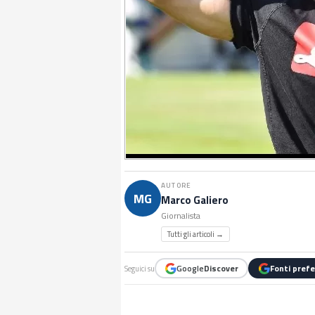
AUTORE
MG
Marco Galiero
Giornalista
Tutti gli articoli →
Google
Discover
Fonti prefe
Seguici su