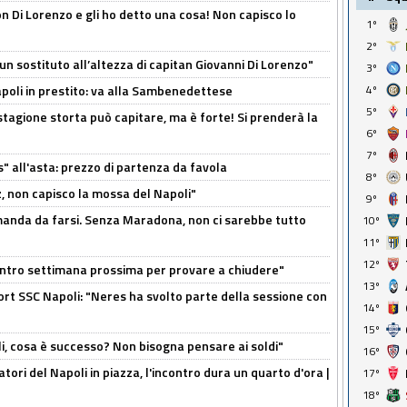
n Di Lorenzo e gli ho detto una cosa! Non capisco lo
1º
2º
n sostituto all’altezza di capitan Giovanni Di Lorenzo"
3º
Napoli in prestito: va alla Sambenedettese
4º
5º
stagione storta può capitare, ma è forte! Si prenderà la
6º
7º
s" all'asta: prezzo di partenza da favola
8º
, non capisco la mossa del Napoli"
9º
omanda da farsi. Senza Maradona, non ci sarebbe tutto
10º
11º
12º
contro settimana prossima per provare a chiudere"
13º
port SSC Napoli: "Neres ha svolto parte della sessione con
14º
15º
li, cosa è successo? Non bisogna pensare ai soldi"
16º
atori del Napoli in piazza, l'incontro dura un quarto d'ora |
17º
18º