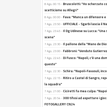
Bruscolotti: "Ho scherzato co
8 Ago, 00:15 -
scetticismo su Allegri"
Fava: "Manca un difensore e u
8 Ago, 00:00 -
UFFICIALE - Sgarbi lascia il 
7 Ago, 23:50 -
Il Dg Udinese su Lucca: "Una 
7 Ago, 23:45 -
scena"
Il pallone della "Mano de Dio
7 Ago, 23:30 -
Fabbroni: "Venduto Gutierrez
7 Ago, 23:00 -
Di Fusco: "Napoli, c'è una d
7 Ago, 22:45 -
questo"
Schira: "Napoli-Favasuli, in
7 Ago, 22:30 -
Ritiro a Castel di Sangro, re
7 Ago, 22:15 -
la squadra"
Ciciretti fa mea culpa: "Napo
7 Ago, 21:00 -
300 tifosi ad aspettare i gioc
7 Ago, 20:54 -
FOTOGALLERY CN24