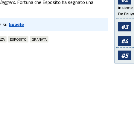
 leggero
. Fortuna che Esposito ha segnato una
insieme 
De Bruy
e su
Google
#3
#4
NZA
ESPOSITO
GRANATA
#5