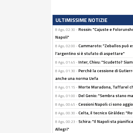
ULTIMISSIME NOTIZIE
Rossin: "Cajuste e Folorunsh
8 Ago, 02:30 -
Napoli"
Cammaroto: "Zeballos può esse
8 Ago, 02:00 -
l’argentino si è stufato di aspettare"
Inter, Chivu: "Scudetto? Siam
8 Ago, 01:45 -
Perché la cessione di Gutierre
8 Ago, 01:30 -
anche una norma Uefa
Morte Maradona, Taffarel cho
8 Ago, 01:15 -
Del Genio: "Sembra stano ma è 
8 Ago, 01:00 -
Cessioni Napoli: ci sono agg
8 Ago, 00:45 -
Celta, il tecnico Giráldez: "
8 Ago, 00:30 -
Schira: "Il Napoli sta pianifi
8 Ago, 00:23 -
Allegri"