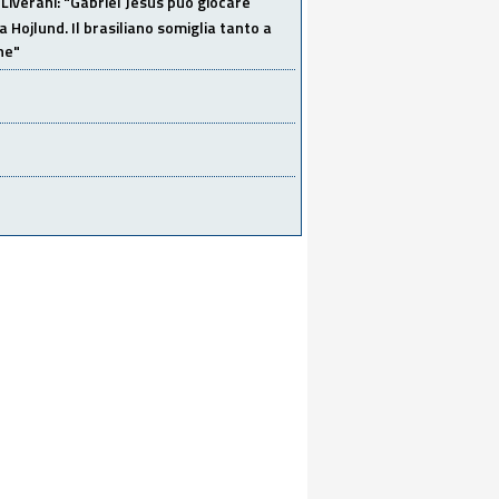
Liverani: "Gabriel Jesus può giocare
a Hojlund. Il brasiliano somiglia tanto a
ne"