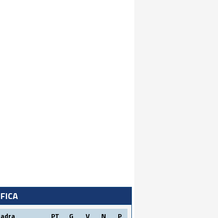
IFICA
uadra
PT
G
V
N
P