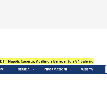
0
 DTT Napoli, Caserta, Avellino e Benevento e 84 Salerno
UM
SERIE A
INFORMAZIONI
WEB TV