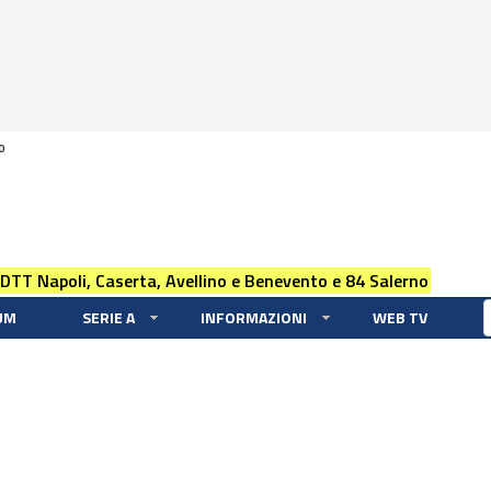
0
 DTT Napoli, Caserta, Avellino e Benevento e 84 Salerno
UM
SERIE A
INFORMAZIONI
WEB TV