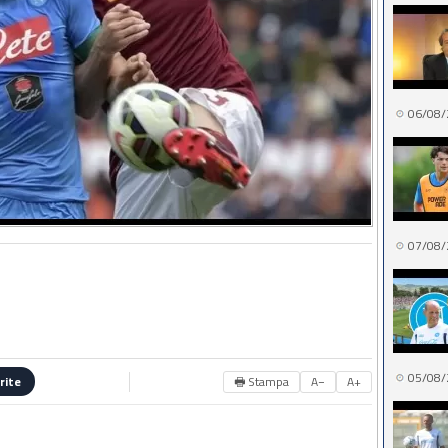
06/08/
07/08/
05/08/
🖶 Stampa
A−
A+
rite