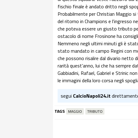
fischio finale è andato dritto negli spo
Probabilmente per Christian Maggio si t
del ritorno in Champions e l'ingresso 
che poteva essere un giusto tributo per
ostacolo di nome Frosinone ha consigli
Nemmeno negli ultimi minuti gli è stat
stato mandato in campo Regini con molta
che possono risalire dal divario netto
rarità quest'anno, lui che ha sempre d
Gabbiadini, Rafael, Gabriel e Strinic no
le immagini della loro corsa negli spogl
segui
CalcioNapoli24.it
direttament
TAGS
MAGGIO
TRIBUTO