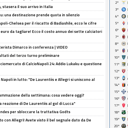
2º
stasera il suo arrivo in Italia
3º
ku: una destinazione prende quota in silenzio
4º
oli-Chelsea per il riscatto di Badiashile, ecco le cifre
5º
6º
i euro da tagliare! Ecco il costo annuo dei sette calciatori
7º
8º
nterista Dimarco in conferenza | VIDEO
9º
ultati del terzo turno preliminare
10º
ciomercato di CalcioNapoli 24: Addio Lukaku e questione
11º
12º
13º
apoli in lutto: "De Laurentiis e Allegri si uniscono al
14º
15º
rammazione della settimana: cosa vedere oggi?
16º
la reazione di De Laurentiis al gol di Lucca"
17º
ndes per sbloccare la trattativa Godts
18º
19º
o con Allegri! Avete visto il bel segnale dato da De
20º