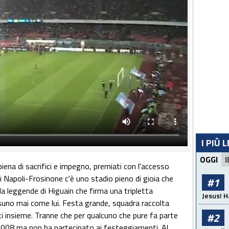
I PIÙ 
OGGI
I
iena di sacrifici e impegno, premiati con l'accesso
di Napoli-Frosinone c'è uno stadio pieno di gioia che
#1
 la leggende di Higuain che firma una tripletta
Jesus! H
suno mai come lui. Festa grande, squadra raccolta
ti insieme. Tranne che per qualcuno che pure fa parte
#2
 2008 ma non ha partecipato ai festeggiamenti. Al