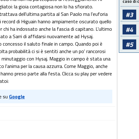
caso di
gliatoi: la gioia contagiosa non lo ha sfiorato.
#3
rattava dell'ultima partita al San Paolo ma l'euforia
nei record di Higuain hanno ampiamente oscurato quello
#4
 chi ha indossato anche la fascia di capitano. L'ultimo
ato a Sarri di affidarsi nuovamente ad Hysaj.
#5
o concesso il saluto finale in campo. Quando poi è
 probabilità ci si è sentiti anche un po' rancorosi
 di minutaggio con Hysaj. Maggio in campo è stata una
ato l'anima per la causa azzurra. Come Maggio, anche
n hanno preso parte alla festa. Clicca su play per vedere
iatoi:
e su
Google