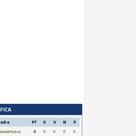
IFICA
uadra
PT
G
V
N
P
Juventus
0
0
0
0
0
CL