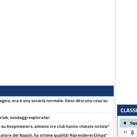
pagina, ora è una società normale. Devo dirvi una cosa su
CLASS
club, sondaggi esplorativi
#
Sq
ci su Koopmeiners: almeno tre club hanno chiesto notizie"
1º
catore del Napoli, ha ottime qualità! Riprenderei Elmas"