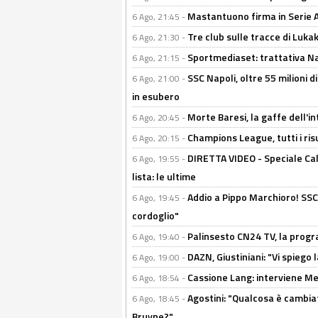
Mastantuono firma in Serie A, 
6 Ago, 21:45 -
Tre club sulle tracce di Luka
6 Ago, 21:30 -
Sportmediaset: trattativa Nap
6 Ago, 21:15 -
SSC Napoli, oltre 55 milioni d
6 Ago, 21:00 -
in esubero
Morte Baresi, la gaffe dell'i
6 Ago, 20:45 -
Champions League, tutti i ris
6 Ago, 20:15 -
DIRETTA VIDEO - Speciale Cal
6 Ago, 19:55 -
lista: le ultime
Addio a Pippo Marchioro! SSC N
6 Ago, 19:45 -
cordoglio"
Palinsesto CN24 TV, la prog
6 Ago, 19:40 -
DAZN, Giustiniani: "Vi spiego 
6 Ago, 19:00 -
Cassione Lang: interviene Me
6 Ago, 18:54 -
Agostini: "Qualcosa è cambiat
6 Ago, 18:45 -
Bruyne?"