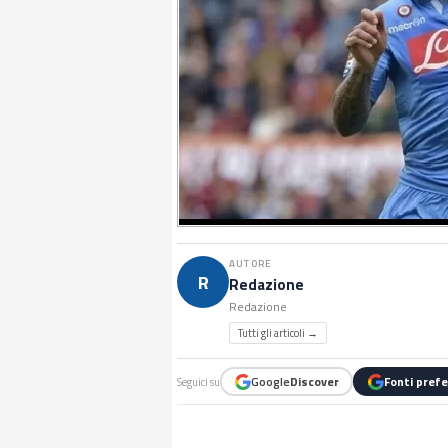
AUTORE
R
Redazione
Redazione
Tutti gli articoli →
Google
Discover
Fonti prefe
Seguici su