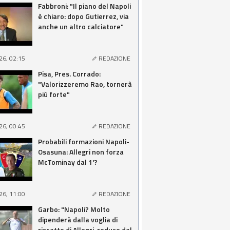
Fabbroni: "Il piano del Napoli
è chiaro: dopo Gutierrez, via
anche un altro calciatore"
26, 02:15
REDAZIONE
Pisa, Pres. Corrado:
"Valorizzeremo Rao, tornerà
più forte"
26, 00:45
REDAZIONE
Probabili formazioni Napoli-
Osasuna: Allegri non forza
McTominay dal 1'?
26, 11:00
REDAZIONE
Garbo: "Napoli? Molto
dipenderà dalla voglia di
riscatto di Allegri, reduce dal