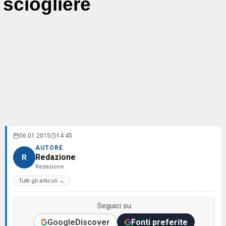
sciogliere
06.01.2015
14:45
AUTORE
Redazione
R
Redazione
Tutti gli articoli →
Seguici su
Google
Discover
Fonti preferite